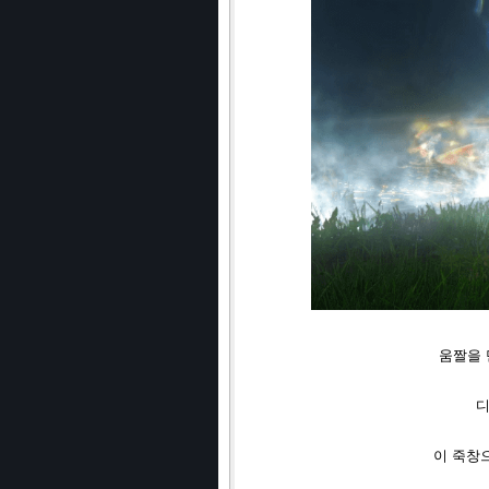
움짤을 
디
이 죽창