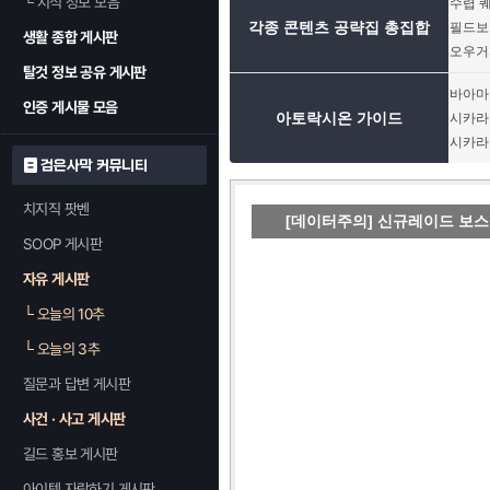
└
지식 정보 모음
수렵 
각종 콘텐츠 공략집 총집합
필드보스
생활 종합 게시판
오우거
탈것 정보 공유 게시판
바아마
인증 게시물 모음
아토락시온 가이드
시카라
시카라
검은사막 커뮤니티
치지직 팟벤
[데이터주의] 신규레이드 보스
SOOP 게시판
자유 게시판
└
오늘의 10추
└
오늘의 3추
질문과 답변 게시판
사건 · 사고 게시판
길드 홍보 게시판
아이템 자랑하기 게시판