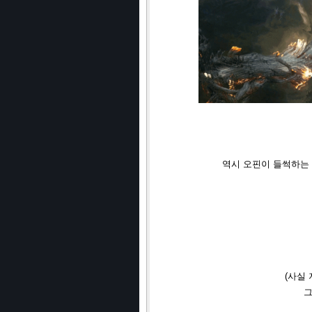
역시 오핀이 들썩하는 
(사실
그