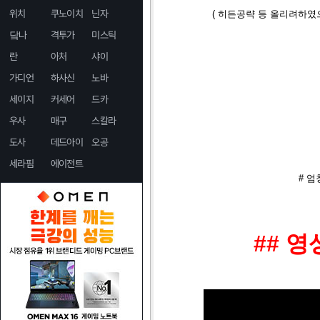
위치
쿠노이치
닌자
( 히든공략 등 올리려하였
닼나
격투가
미스틱
란
아처
샤이
가디언
하사신
노바
세이지
커세어
드카
우사
매구
스칼라
도사
데드아이
오공
세라핌
에이전트
# 
## 영