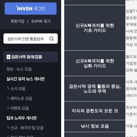
로그인
입찰?
필요한
회원가입
ID/PW 찾기
무역레벨
신규&복귀자를 위한
기초 가이드
시세 2
행동력
각성 
월드보
검은사막 화제 집중
신규&복귀자를 위한
거점전
심화 가이드
정보 · 뉴스 모음
강화 필
실시간 유저 뉴스 게시판
이득 극
검은사막 경제 활동의 중심,
└
소식 모음
원자재
노드와 무역
내비가
└
패치노트 모음
초보자
└
이벤트 모음
지식과 공헌도의 모든 것
기운이 
팁과 노하우 게시판
낚시 정보 모음
자동 
└
신규 · 복귀자 팁 모음