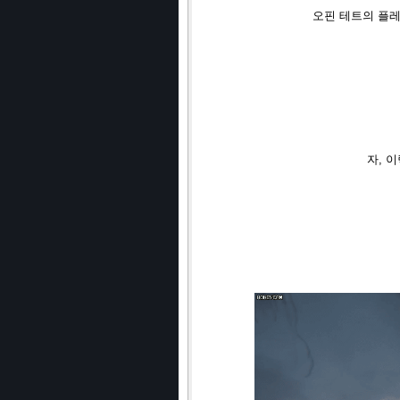
오핀 테트의 플레
자, 