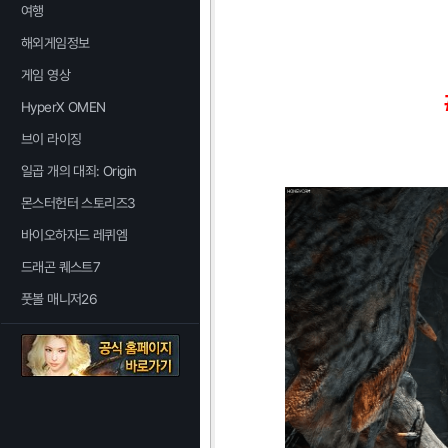
여행
해외게임정보
게임 영상
HyperX OMEN
브이 라이징
일곱 개의 대죄: Origin
몬스터헌터 스토리즈3
바이오하자드 레퀴엠
드래곤 퀘스트7
풋볼 매니저26