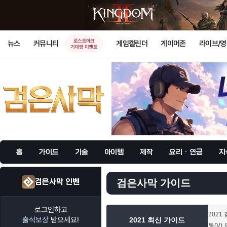
로스트아크
뉴스
커뮤니티
게임캘린더
게이머존
라이브/
기대평 이벤트
홈
가이드
기술
아이템
제작
요리 · 연금
지
검은사막 인벤
검은사막 가이드
로그인하고
2021
출석보상
받으세요!
2021 최신 가이드
동(V)