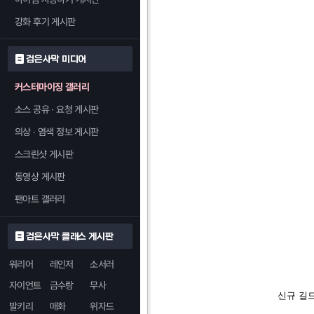
강화 후기 게시판
검은사막 미디어
커스터마이징 갤러리
소스 공유 · 요청 게시판
의상 · 염색 정보 게시판
스크린샷 게시판
동영상 게시판
팬아트 갤러리
검은사막 클래스 게시판
워리어
레인저
소서러
자이언트
금수랑
무사
신규 길드
발키리
매화
위자드