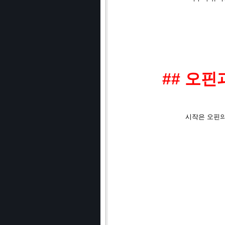
## 오핀
시작은 오핀의