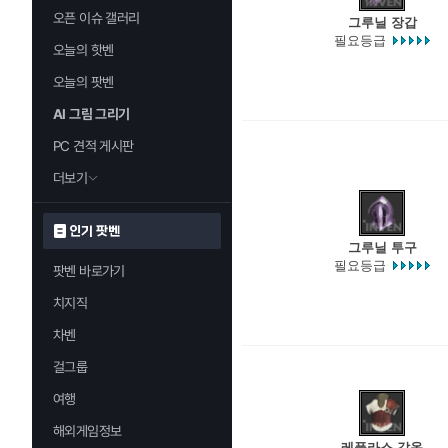
오픈 이슈 갤러리
그루닐 장갑
필요등급
오늘의 핫벤
오늘의 팟벤
AI 그림 그리기
PC 견적 게시판
더보기
인기 팟벤
그루닐 투구
필요등급
팟벤 바로가기
치지직
차벤
걸그룹
여행
해외게임정보
레플라스 갑옷