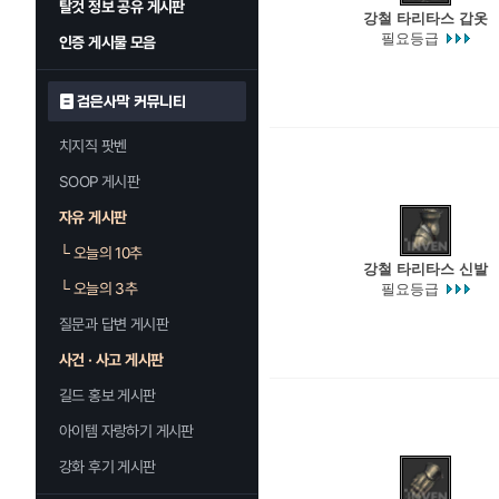
탈것 정보 공유 게시판
강철 타리타스 갑옷
필요등급
인증 게시물 모음
검은사막 커뮤니티
치지직 팟벤
SOOP 게시판
자유 게시판
└
오늘의 10추
강철 타리타스 신발
└
오늘의 3추
필요등급
질문과 답변 게시판
사건 · 사고 게시판
길드 홍보 게시판
아이템 자랑하기 게시판
강화 후기 게시판