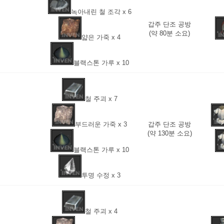
녹아내린 철 조각 x 6
갑주 단조 공방
(약 80분 소요)
얇은 가죽 x 4
블랙스톤 가루 x 10
철 주괴 x 7
부드러운 가죽 x 3
갑주 단조 공방
(약 130분 소요)
블랙스톤 가루 x 10
투명 수정 x 3
철 주괴 x 4