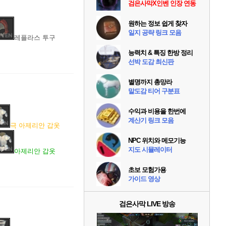
검은사막X인벤 인장 연동
원하는 정보 쉽게 찾자
일지 공략 링크 모음
레플라스 투구
능력치 & 특징 한방 정리
선박 도감 최신판
별명까지 총망라
말도감 티어 구분표
수익과 비용을 한번에
계산기 링크 모음
극 아제리안 갑옷
NPC 위치와 메모기능
지도 시뮬레이터
아제리안 갑옷
초보 모험가용
가이드 영상
검은사막 LIVE 방송