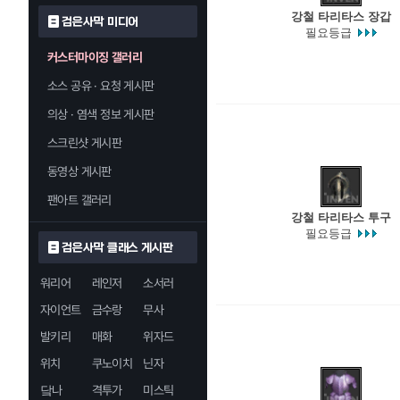
강철 타리타스 장갑
검은사막 미디어
필요등급
커스터마이징 갤러리
소스 공유 · 요청 게시판
의상 · 염색 정보 게시판
스크린샷 게시판
동영상 게시판
팬아트 갤러리
강철 타리타스 투구
필요등급
검은사막 클래스 게시판
워리어
레인저
소서러
자이언트
금수랑
무사
발키리
매화
위자드
위치
쿠노이치
닌자
닼나
격투가
미스틱