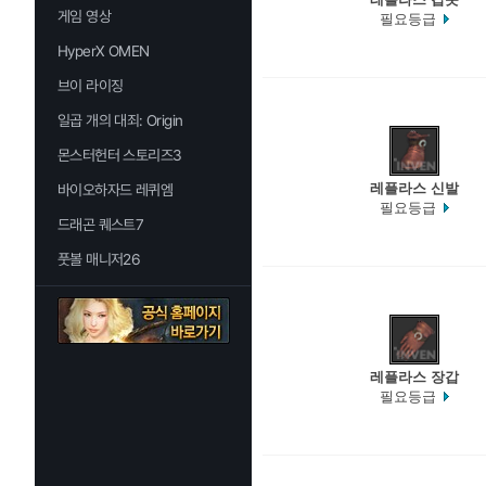
게임 영상
필요등급
HyperX OMEN
브이 라이징
일곱 개의 대죄: Origin
몬스터헌터 스토리즈3
레플라스 신발
바이오하자드 레퀴엠
필요등급
드래곤 퀘스트7
풋볼 매니저26
레플라스 장갑
필요등급