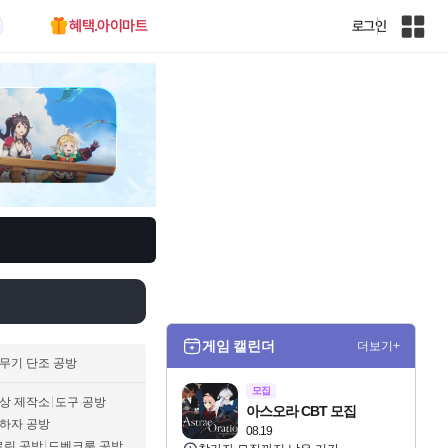
혜택.아이마트
로그인
인
벤
전
체
사
이
트
맵
게임 캘린더
더보기+
무기 단조 공방
모집
상 제작소
도구 공방
아스오라 CBT 모집
하자 공방
08.19
로린 공방
드벤크룬 공방