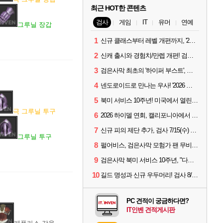
최근 HOT한 콘텐츠
검사
게임
IT
유머
연예
그루닐 장갑
1
신규 클래스부터 레벨 개편까지, '2026 검은사막 하이델 연회' 총정리
2
신캐 출시와 경험치/만렙 개편! 검사 2026 하이델 연회 모아보기
3
검은사막 최초의 '하이퍼 부스트', 직접 해봤습니다
4
넨도로이드로 만나는 우사! '2026 하이델 연회' 막바지 깜짝 공개
5
북미 서비스 10주년! 미국에서 열린 '검은사막 하이델 연회'
극 그루닐 투구
6
2026 하이델 연회, 캘리포니아에서 개최
7
신규 피의 제단 추가, 검사 7/15(수) 패치 핵심 정리
그루닐 투구
8
펄어비스, 검은사막 모험가 팬 무비 '마디걸스' 글로벌 상영회 개최
9
검은사막 북미 서비스 10주년, "다음 10년도 우리만의 액션으로"
10
길드 명성과 신규 우두머리! 검사 8/5(수) 패치 핵심 정리
PC 견적이 궁금하다면?
IT인벤 견적게시판