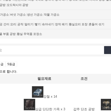
 공방
오드락시아 공방
 가공소
버섯 가공소
생선 가공소
작물 가공소
금
간이 요리
공작
말리기
빻기
솎아내기
장작 패기
황실요리 포장
흔들어 섞기
물 부품 공방
황실 무역품 포장소
등급
5등급
으로 합니다.
필요재료
조건
강철 x 14
상급 단단한 가죽 x 3
갑주 단조 공방