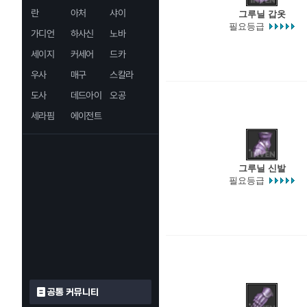
란
아처
샤이
그루닐 갑옷
필요등급
가디언
하사신
노바
세이지
커세어
드카
우사
매구
스칼라
도사
데드아이
오공
세라핌
에이전트
그루닐 신발
필요등급
공통 커뮤니티