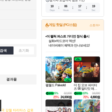
참가자 모집까지 남은 기간
10
06
17
18
Days
Hours
Min
Sec
더 렐릭 퍼스트 가디언 정식 출시
게임 핫딜 (PC/스팀)
스토어+
설화x하드코어 액션!
네이버페이 혜택과 만나보세요!
베데스다 40주년 기념 할인 중!
베데스다의 명작들을
40주년 프로모션으로 만나보세요!
인벤게임즈 8월 특별 할인!
드래곤소드: 어웨이크닝 입점!
문명 7 특별 할인!
마블 투혼 파이팅 소울즈 정식출시!
귀무자: 검의 길 예약 판매 중!
비스트 오브 리인카네이션 정식 출시!
커세어 코브 출시 기념 할인!
캡콤 프렌차이즈 할인 진행 중!
캡콤 일부 상품 상시 할인
스타워즈 은하계 레이서
로블록스 기프트 카드 공식 입점
초기화
인기 퍼블리셔 모음!
스팀으로 만나는 드래곤소드!
조선&고려 DLC 출시 예정
마블 히어로 총 출동&화려한 격투!
10% 할인과
게임프릭 신작 IP
해적'섬'을 발전시키자!
몬헌, 바하 등 인기 IP를
몬헌 와일즈 & 드래곤즈 도그마2
인벤게임즈에서 10% 추가 적립
Robux를 가장 안전하고
최대 90% 할인가를 만나보세요!
네이버혜택과 함께 만나보세요!
50%할인&추가 적립까지!
네이버 포인트 혜택까지!
이니&베니 혜택까지!
네이버 혜택가와 함께 예약하세요!
할인&네이버혜택으로 만나보세요!
할인가에 만나보세요!
일부 에디션 상시 할인!
혜택으로 예약 판매 중
편안하게 충전하세요
결과물
팰월드 Palworld
더 킹 오브 파이터
즈 98 얼티밋 매치
파이널 에디션 THE
5%
32,000
10%
16,000
KING OF FIGHTER
25%
24,000원
70%
4,800원
S 98 ULTIMATE MA
TCH FINAL EDITIO
N
극 강철 타리타스 갑옷