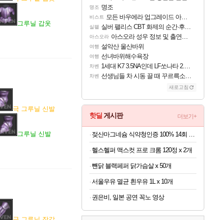
명조
명조
모든 바우에라 업그레이드 아이템 획득 위치 공략 (89개)
비스트
그루닐 갑옷
실버 팰리스 CBT 화제의 순간·후기 모음
실팰
아스오라 성우 정보 및 출연작 모음
아스오라
설악산 울산바위
여행
선녀바위해수욕장
여행
1세대 K7 3.5NA인데 LF쏘나타 2.0NA 기변하면 유류비 절약이 얼마나 될까요..?
차벤
선생님들 차 시동 끌 때 꾸르륵소리나는데
차벤
새로고침
극 그루닐 신발
핫딜
게시판
더보기+
그루닐 신발
젖산마그네슘 식약청인증 100% 14회 x 6박스
헬스헬퍼 맥스컷 프로 크롬 120정 x 2개
뺀닭 블랙페퍼 닭가슴살 x 50개
서울우유 멸균 흰우유 1L x 10개
권은비, 일본 공연 꼭노 영상
극 그루닐 장갑