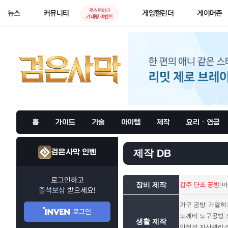
로스트아크
뉴스
커뮤니티
게임캘린더
게이머존
기대평 이벤트
홈
가이드
기술
아이템
제작
요리 · 연금
검은사막 인벤
제작 DB
로그인하고
장비 제작
갑주 단조 공방
마
출석보상
받으세요!
가구 공방
가열하
로그인
도깨비 도구공방
생활 제작
안정성 자산관리