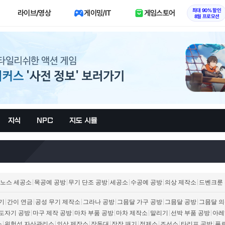
최대 90% 할인
라이브/영상
게이밍/IT
게임스토어
8월 프로모션
지식
NPC
지도 시뮬
노스 세공소
목공예 공방
무기 단조 공방
세공소
수공예 공방
의상 제작소
드벤크룬 
기
간이 연금
공성 무기 제작소
그라나 공방
그믐달 가구 공방
그믐달 공방
그믐달 의
도자기 공방
마구 제작 공방
마차 부품 공방
마차 제작소
말리기
선박 부품 공방
아레
소
위험성 자산관리소
의상 제작소
장독대
장작 패기
정제소
조선소
타리프 공방
플