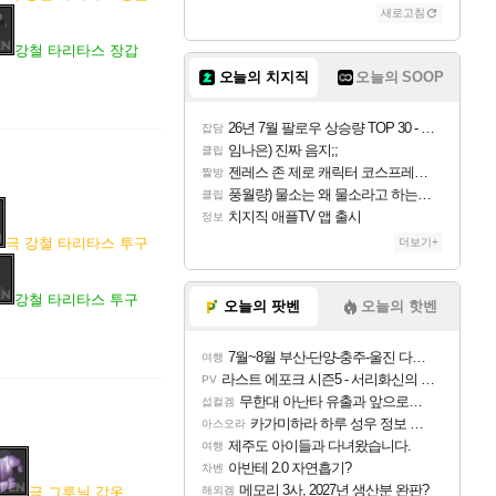
새로고침
강철 타리타스 장갑
오늘의 치지직
오늘의 SOOP
26년 7월 팔로우 상승량 TOP 30 - 월간 치지직
잡담
임나은) 진짜 음지;;
클립
젠레스 존 제로 캐릭터 코스프레한 꽁주
짤방
풍월량) 물소는 왜 물소라고 하는거야? 아! 그만 ㅋㅋ 알았어 ㅋㅋ
클립
치지직 애플TV 앱 출시
정보
극 강철 타리타스 투구
더보기+
강철 타리타스 투구
오늘의 팟벤
오늘의 핫벤
7월~8월 부산-단양-충주-울진 다녀왔어요~
여행
라스트 에포크 시즌5 - 서리화신의 분노 티저
PV
무한대 아난타 유출과 앞으로의 예상 (루머)
섭컬겜
카가미하라 하루 성우 정보 및 주요 필모
아스오라
제주도 아이들과 다녀왔습니다.
여행
아반테 2.0 자연흡기?
차벤
메모리 3사, 2027년 생산분 완판?
극 그루닐 갑옷
해외겜