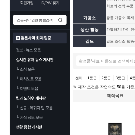
회원가입
ID/PW 찾기
치로의 선박 부품
가공소
광물 가공소
목재
생산 활동
가열하기
간이 연
검은사막 화제 집중
길드
길드 조선소
탑승
정보 · 뉴스 모음
실시간 유저 뉴스 게시판
└
소식 모음
전체
1등급
2등급
3등급
4
└
패치노트 모음
※ 제작 조건은 작업속도 50을 기준
└
이벤트 모음
제작목표
팁과 노하우 게시판
└
신규 · 복귀자 팁 모음
└
지식 정보 모음
생활 종합 게시판