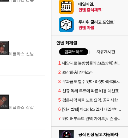
레플라스 갑옷
매일매일,
인벤 출석체크!
주사위 굴리고 포인트!
인벤 마블
인벤 화제글
팁과노하우
자유게시판
레플라스 신발
1
내맘대로 볼빵빵클래스(초상화) 최신버전입니다
2
초상화 AI 리마스터
3
무과금도 할수 있다 리셋마라 따라하기
4
신규 악세 루트에 따른 비용 계산표 #에크레타#아페론#카라자드#데보레카
5
검은사막 패치노트 요약, 공지사항 검색, AI 사서 사이트 공유 (칼페온 도서관)
레플라스 장갑
6
[임시짤팁] 아그리스 열기 내일부터 꺼봅시다.
7
하이퍼부스트 완벽 가이드[시즌 졸업 부터 공방합 750까지] _ 21시간 26분 컷 성장 꿀팁 총 정리
공식 인장 달고 자랑하자