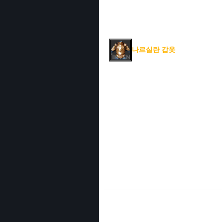
나르실란 갑옷