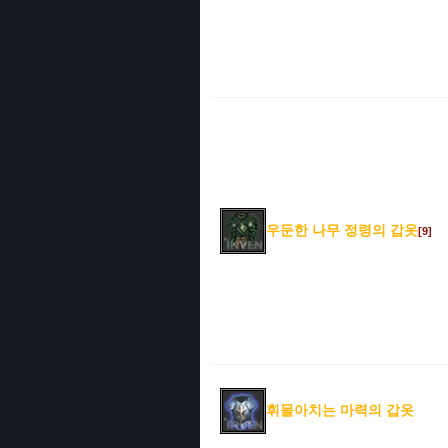
우둔한 나무 정령의 갑옷
[9]
휘몰아치는 마력의 갑옷