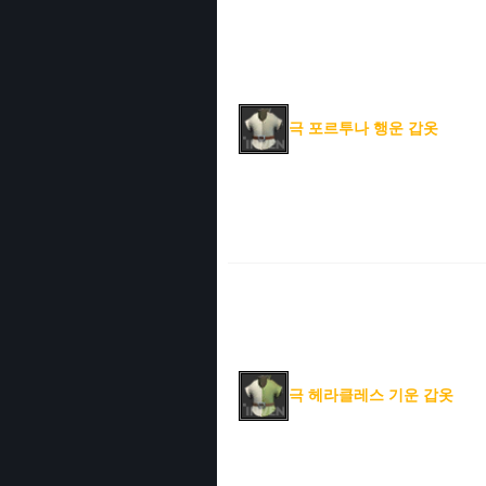
극 포르투나 행운 갑옷
극 헤라클레스 기운 갑옷