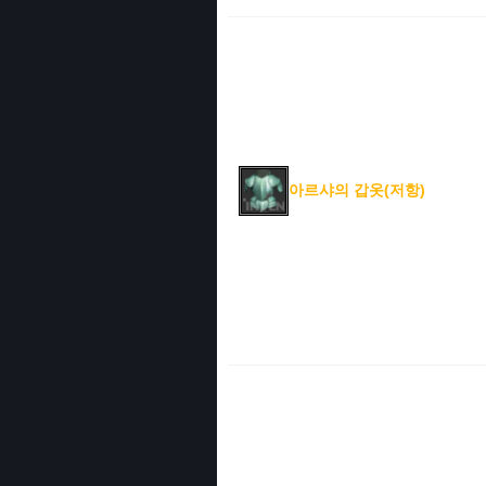
아르샤의 갑옷(저항)