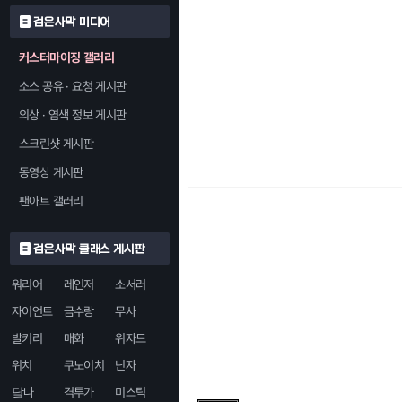
검은사막 미디어
커스터마이징 갤러리
소스 공유 · 요청 게시판
의상 · 염색 정보 게시판
스크린샷 게시판
동영상 게시판
팬아트 갤러리
검은사막 클래스 게시판
워리어
레인저
소서러
자이언트
금수랑
무사
발키리
매화
위자드
위치
쿠노이치
닌자
닼나
격투가
미스틱