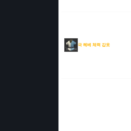
극 헤베 체력 갑옷