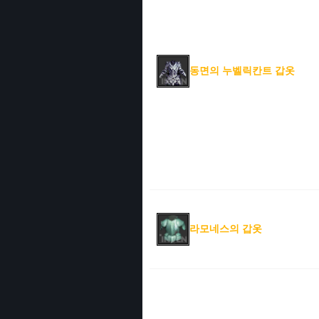
동면의 누벨릭칸트 갑옷
라모네스의 갑옷