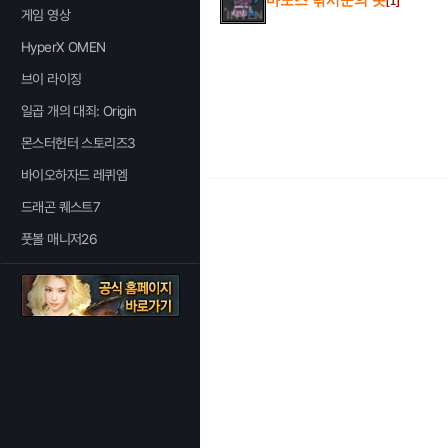
마노스 낚시꾼의 옷
[1]
게임 영상
HyperX OMEN
브이 라이징
일곱 개의 대죄: Origin
몬스터헌터 스토리즈3
바이오하자드 레퀴엠
드래곤 퀘스트7
풋볼 매니저26