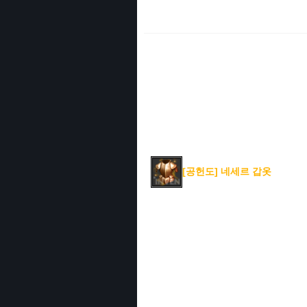
[공헌도] 네세르 갑옷