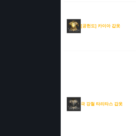
[공헌도] 카이아 갑옷
극 강철 타리타스 갑옷