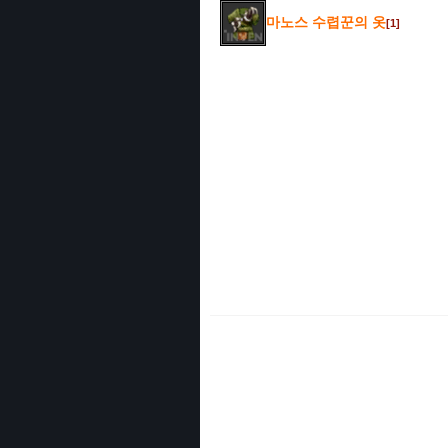
마노스 수렵꾼의 옷
[1]