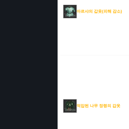
아르샤의 갑옷(피해 감소)
억압된 나무 정령의 갑옷