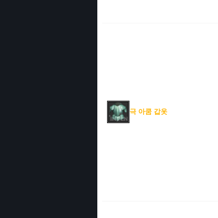
극 아쿰 갑옷