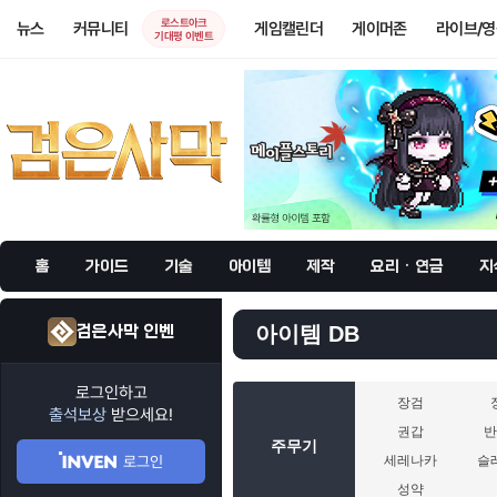
로스트아크
뉴스
커뮤니티
게임캘린더
게이머존
라이브/
기대평 이벤트
홈
가이드
기술
아이템
제작
요리 · 연금
지
검은사막 인벤
아이템 DB
로그인하고
장검
출석보상
받으세요!
권갑
주무기
로그인
세레나카
슬
성약