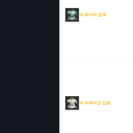
극 로카바 갑옷
극 아제리안 갑옷