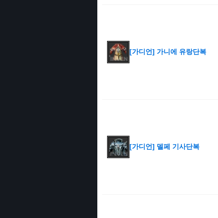
[가디언] 가니에 유랑단복
[가디언] 델페 기사단복