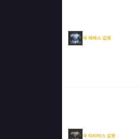
극 제레스 갑옷
극 타리타스 갑옷