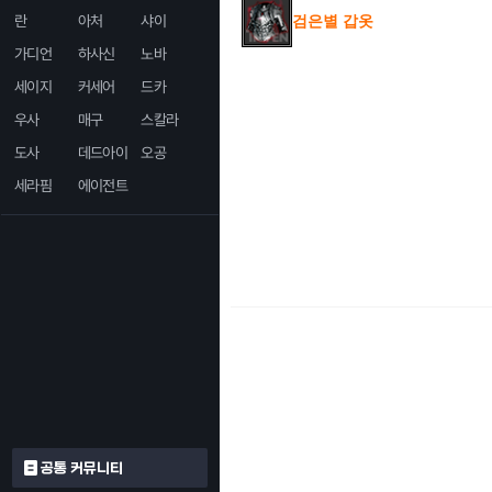
란
아처
샤이
검은별 갑옷
가디언
하사신
노바
세이지
커세어
드카
우사
매구
스칼라
도사
데드아이
오공
세라핌
에이전트
공통 커뮤니티