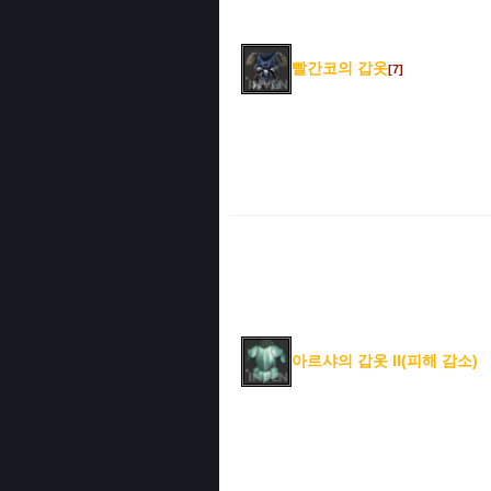
빨간코의 갑옷
[7]
아르샤의 갑옷 II(피해 감소)