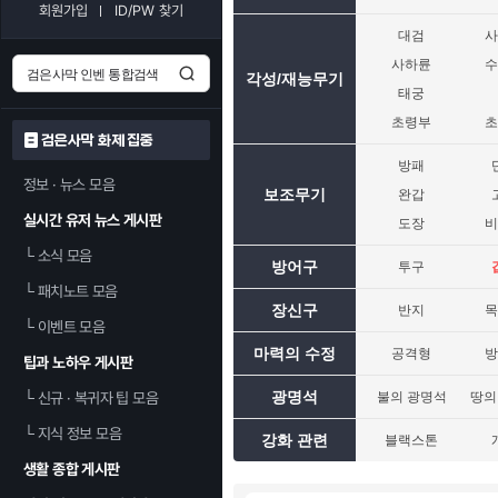
회원가입
ID/PW 찾기
대검
사하륜
각성/재능무기
태궁
초령부
검은사막 화제 집중
방패
정보 · 뉴스 모음
보조무기
완갑
실시간 유저 뉴스 게시판
도장
└
소식 모음
방어구
투구
└
패치노트 모음
장신구
반지
└
이벤트 모음
마력의 수정
공격형
팁과 노하우 게시판
광명석
└
신규 · 복귀자 팁 모음
불의 광명석
땅의
└
지식 정보 모음
강화 관련
블랙스톤
생활 종합 게시판