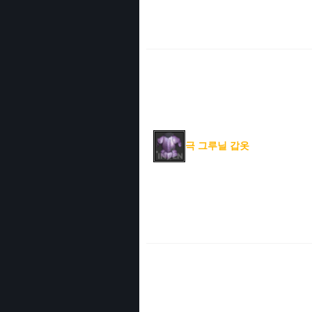
극 그루닐 갑옷