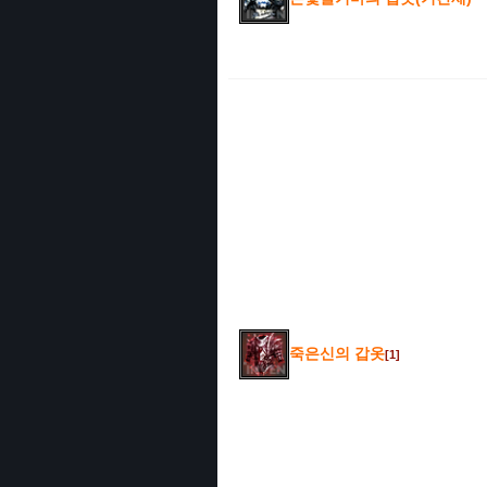
죽은신의 갑옷
[1]