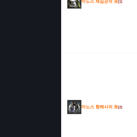
마노스 채집꾼의 옷
[1]
마노스 항해사의 옷
[2]