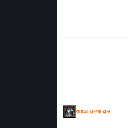
칠흑의 검은별 갑옷