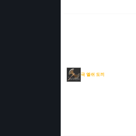
극 엘쉬 도끼