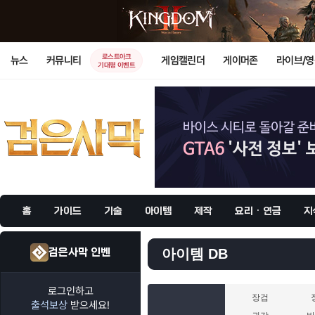
로스트아크
뉴스
커뮤니티
게임캘린더
게이머존
라이브/
기대평 이벤트
홈
가이드
기술
아이템
제작
요리 · 연금
지
검은사막 인벤
아이템 DB
로그인하고
장검
출석보상
받으세요!