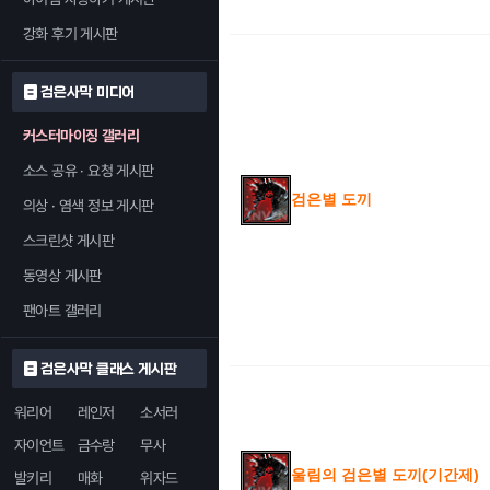
강화 후기 게시판
검은사막 미디어
커스터마이징 갤러리
소스 공유 · 요청 게시판
검은별 도끼
의상 · 염색 정보 게시판
스크린샷 게시판
동영상 게시판
팬아트 갤러리
검은사막 클래스 게시판
워리어
레인저
소서러
자이언트
금수랑
무사
울림의 검은별 도끼(기간제)
발키리
매화
위자드