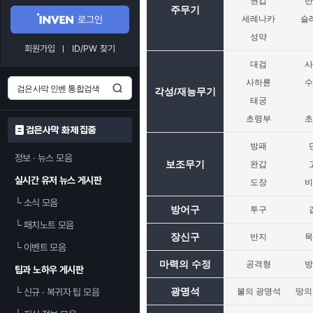
권갑
주무기
로그인
세레나카
슬
성약
회원가입
ID/PW 찾기
대검
사하륜
각성/재능무기
태궁
초령부
검은사막 화제 집중
방패
정보 · 뉴스 모음
보조무기
완갑
실시간 유저 뉴스 게시판
도장
└
소식 모음
방어구
투구
└
패치노트 모음
장신구
반지
└
이벤트 모음
마력의 수정
공격형
팁과 노하우 게시판
광명석
└
신규 · 복귀자 팁 모음
불의 광명석
땅의