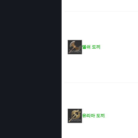
엘쉬 도끼
유리아 도끼