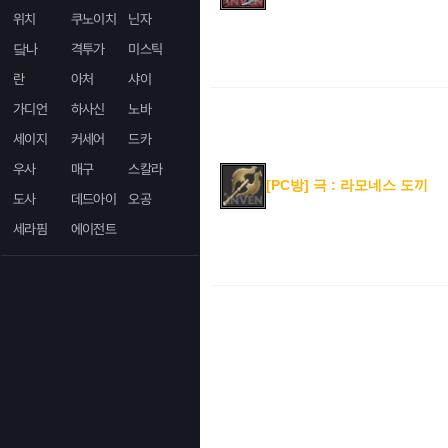
위치
쿠노이치
닌자
닼나
격투가
미스틱
란
아처
샤이
가디언
하사신
노바
세이지
커세어
드카
우사
매구
스칼라
[PC방] 극 : 라모네스 도끼
도사
데드아이
오공
세라핌
에이전트