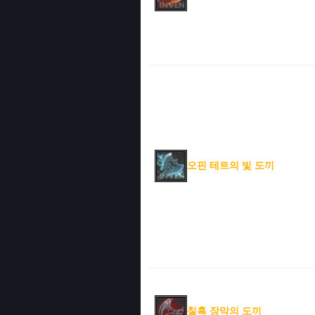
오핀 테트의 빛 도끼
칠흑 장막의 도끼