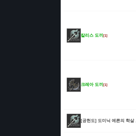
칼리스 도끼
[1]
크레아 도끼
[1]
[공헌도] 도미닉 에른의 학살