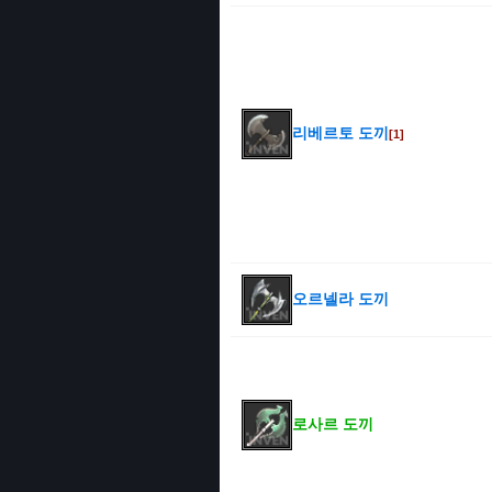
리베르토 도끼
[1]
오르넬라 도끼
로사르 도끼