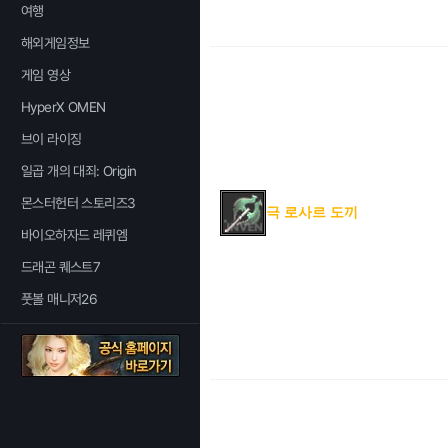
여행
해외게임정보
게임 영상
HyperX OMEN
브이 라이징
일곱 개의 대죄: Origin
몬스터헌터 스토리즈3
극 로사르 도끼
바이오하자드 레퀴엠
드래곤 퀘스트7
풋볼 매니저26