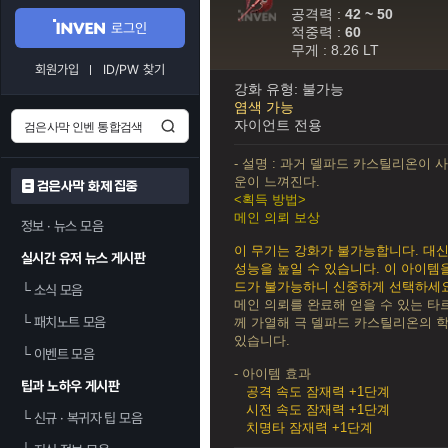
공격력 :
42 ~ 50
로그인
적중력 :
60
무게 : 8.26 LT
회원가입
ID/PW 찾기
강화 유형: 불가능
염색 가능
자이언트 전용
- 설명 : 과거 델파드 카스틸리온이 
운이 느껴진다.
검은사막 화제 집중
<획득 방법>
메인 의뢰 보상
정보 · 뉴스 모음
이 무기는 강화가 불가능합니다. 대
실시간 유저 뉴스 게시판
성능을 높일 수 있습니다. 이 아이템
드가 불가능하니 신중하게 선택하세요
└
소식 모음
메인 의뢰를 완료해 얻을 수 있는 타
└
패치노트 모음
께 가열해 극 델파드 카스틸리온의 
있습니다.
└
이벤트 모음
- 아이템 효과
팁과 노하우 게시판
공격 속도 잠재력 +1단계
시전 속도 잠재력 +1단계
└
신규 · 복귀자 팁 모음
치명타 잠재력 +1단계