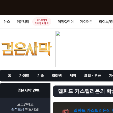
로스트아크
뉴스
커뮤니티
게임캘린더
게이머존
라이브/
기대평 이벤트
홈
가이드
기술
아이템
제작
요리 · 연금
지
검은사막 인벤
델파드 카스틸리온의 학살
로그인하고
출석보상
받으세요!
델파드 카스틸리온의 