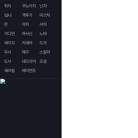
위치
쿠노이치
닌자
닼나
격투가
미스틱
란
아처
샤이
가디언
하사신
노바
세이지
커세어
드카
우사
매구
스칼라
도사
데드아이
오공
세라핌
에이전트