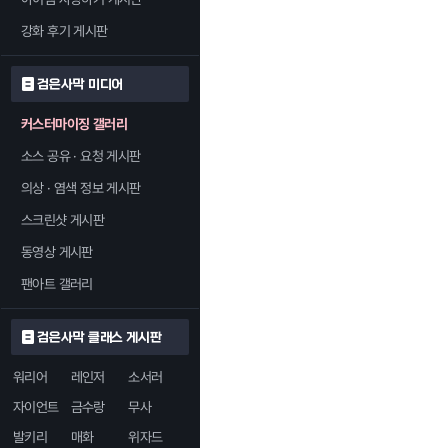
강화 후기 게시판
검은사막 미디어
커스터마이징 갤러리
소스 공유 · 요청 게시판
의상 · 염색 정보 게시판
스크린샷 게시판
동영상 게시판
팬아트 갤러리
검은사막 클래스 게시판
워리어
레인저
소서러
자이언트
금수랑
무사
발키리
매화
위자드