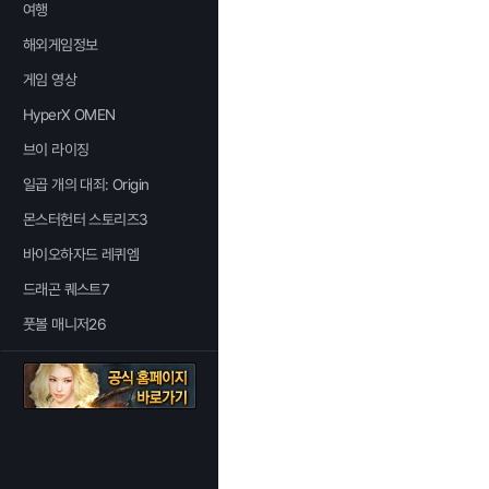
여행
해외게임정보
게임 영상
HyperX OMEN
브이 라이징
일곱 개의 대죄: Origin
몬스터헌터 스토리즈3
바이오하자드 레퀴엠
드래곤 퀘스트7
풋볼 매니저26