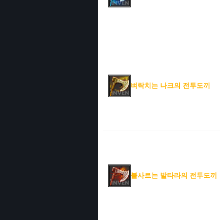
벼락치는 나크의 전투도끼
불사르는 발타라의 전투도끼