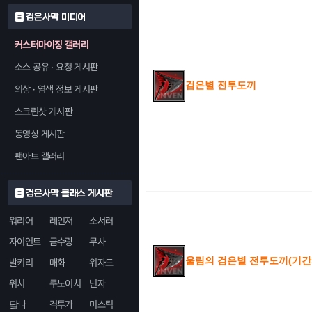
검은사막 미디어
커스터마이징 갤러리
소스 공유 · 요청 게시판
검은별 전투도끼
의상 · 염색 정보 게시판
스크린샷 게시판
동영상 게시판
팬아트 갤러리
검은사막 클래스 게시판
워리어
레인저
소서러
자이언트
금수랑
무사
울림의 검은별 전투도끼(기간
발키리
매화
위자드
위치
쿠노이치
닌자
닼나
격투가
미스틱