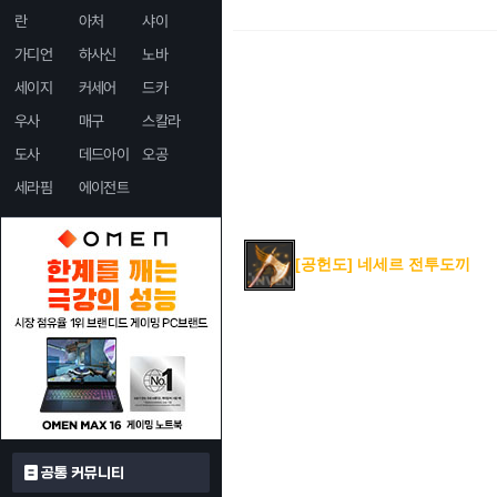
란
아처
샤이
가디언
하사신
노바
세이지
커세어
드카
우사
매구
스칼라
도사
데드아이
오공
세라핌
에이전트
[공헌도] 네세르 전투도끼
공통 커뮤니티