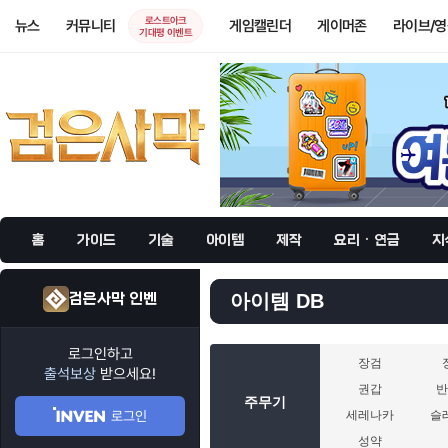
로스트아크
뉴스
커뮤니티
게임캘린더
게이머존
라이브/
기대평 이벤트
홈
가이드
기술
아이템
제작
요리 · 연금
지
검은사막 인벤
아이템 DB
로그인하고
장검
출석보상
받으세요!
권갑
주무기
로그인
세레나카
슬
성약