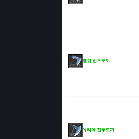
엘쉬 전투도끼
유리아 전투도끼