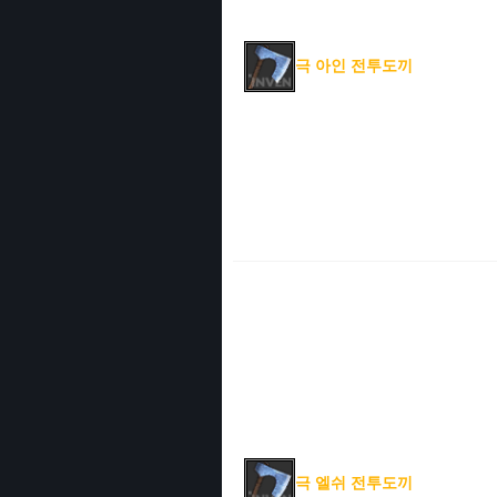
극 아인 전투도끼
극 엘쉬 전투도끼