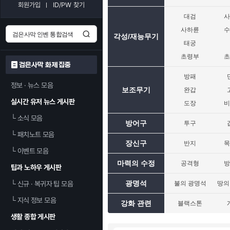
회원가입
ID/PW 찾기
대검
사하륜
각성/재능무기
태궁
초령부
검은사막 화제 집중
방패
정보 · 뉴스 모음
보조무기
완갑
실시간 유저 뉴스 게시판
도장
└
소식 모음
방어구
투구
└
패치노트 모음
장신구
반지
└
이벤트 모음
마력의 수정
공격형
팁과 노하우 게시판
광명석
└
신규 · 복귀자 팁 모음
불의 광명석
땅의
└
지식 정보 모음
강화 관련
블랙스톤
생활 종합 게시판