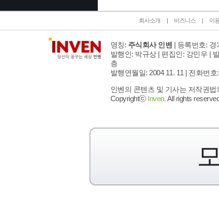
회사소개
비즈니스
이
명칭:
주식회사 인벤
| 등록번호: 경기
발행인: 박규상 | 편집인: 강민우 |
발
층
발행연월일: 2004 11. 11 |
전화번호: 02 
인벤의 콘텐츠 및 기사는 저작권법의 
Copyrightⓒ
Inven.
All rights reserved
모