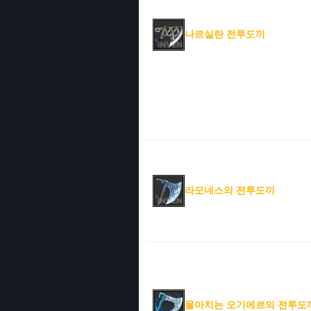
나르실란 전투도끼
라모네스의 전투도끼
몰아치는 오기에르의 전투도