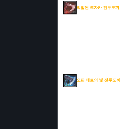
억압된 크자카 전투도끼
오핀 테트의 빛 전투도끼