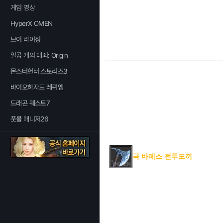
게임 영상
HyperX OMEN
브이 라이징
일곱 개의 대죄: Origin
몬스터헌터 스토리즈3
바이오하자드 레퀴엠
드래곤 퀘스트7
풋볼 매니저26
극 바레스 전투도끼