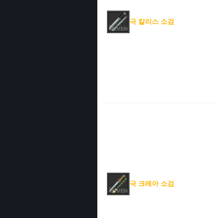
극 칼리스 소검
극 크레아 소검