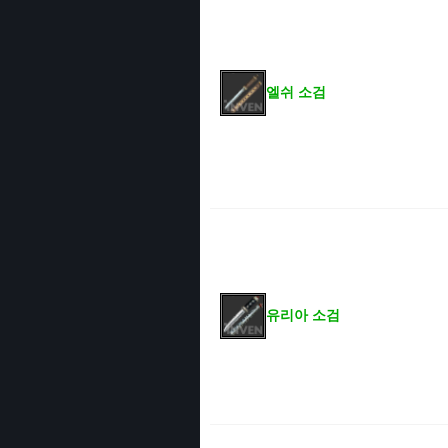
엘쉬 소검
유리아 소검