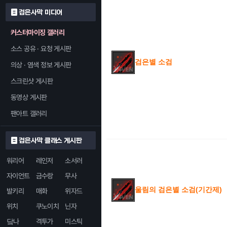
검은사막 미디어
커스터마이징 갤러리
소스 공유 · 요청 게시판
검은별 소검
의상 · 염색 정보 게시판
스크린샷 게시판
동영상 게시판
팬아트 갤러리
검은사막 클래스 게시판
워리어
레인저
소서러
자이언트
금수랑
무사
울림의 검은별 소검(기간제)
발키리
매화
위자드
위치
쿠노이치
닌자
닼나
격투가
미스틱