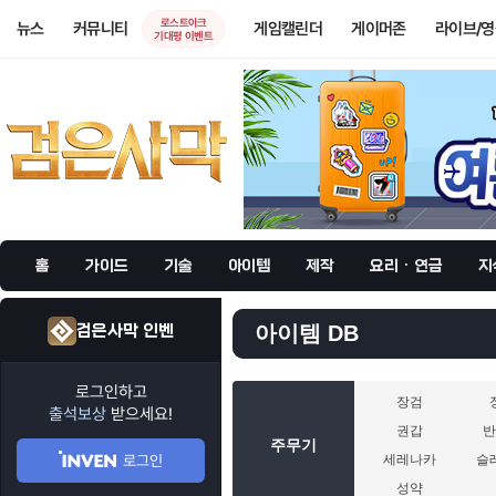
로스트아크
뉴스
커뮤니티
게임캘린더
게이머존
라이브/
기대평 이벤트
홈
가이드
기술
아이템
제작
요리 · 연금
지
검은사막 인벤
아이템 DB
로그인하고
장검
출석보상
받으세요!
권갑
주무기
로그인
세레나카
슬
성약