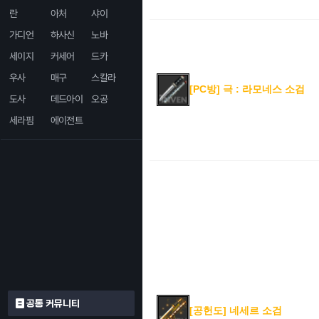
란
아처
샤이
가디언
하사신
노바
세이지
커세어
드카
우사
매구
스칼라
[PC방] 극 : 라모네스 소검
도사
데드아이
오공
세라핌
에이전트
공통 커뮤니티
[공헌도] 네세르 소검