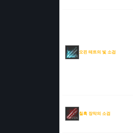
오핀 테트의 빛 소검
칠흑 장막의 소검