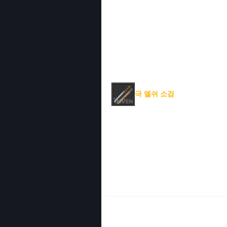
극 엘쉬 소검