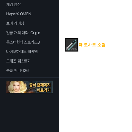
게임 영상
HyperX OMEN
브이 라이징
일곱 개의 대죄: Origin
몬스터헌터 스토리즈3
극 로사르 소검
바이오하자드 레퀴엠
드래곤 퀘스트7
풋볼 매니저26