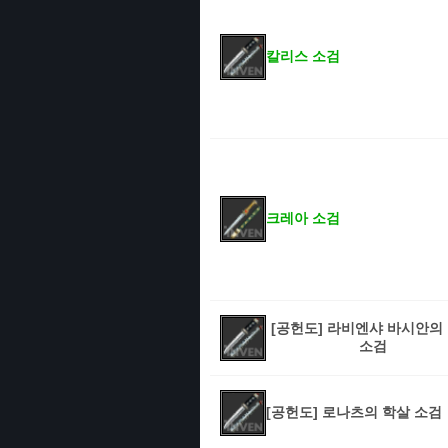
칼리스 소검
크레아 소검
[공헌도] 라비엔샤 바시안의
소검
[공헌도] 로나츠의 학살 소검