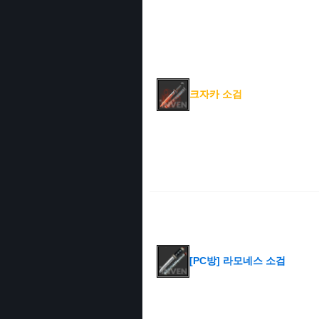
크자카 소검
[PC방] 라모네스 소검