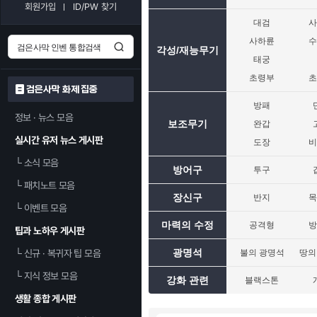
회원가입
ID/PW 찾기
대검
사하륜
각성/재능무기
태궁
초령부
검은사막 화제 집중
방패
정보 · 뉴스 모음
보조무기
완갑
실시간 유저 뉴스 게시판
도장
└
소식 모음
방어구
투구
└
패치노트 모음
장신구
반지
└
이벤트 모음
마력의 수정
공격형
팁과 노하우 게시판
광명석
└
신규 · 복귀자 팁 모음
불의 광명석
땅의
└
지식 정보 모음
강화 관련
블랙스톤
생활 종합 게시판