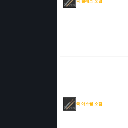
극 셀레스 소검
극 아스웰 소검