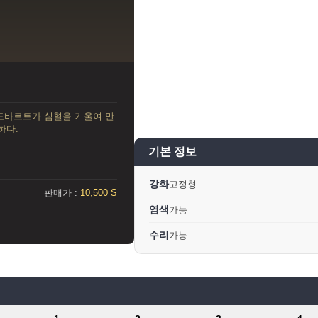
 도바르트가 심혈을 기울여 만
하다.
기본 정보
강화
고정형
판매가 :
10,500 S
염색
가능
수리
가능