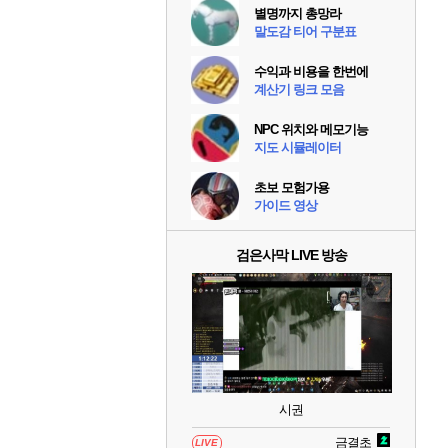
별명까지 총망라
말도감 티어 구분표
수익과 비용을 한번에
계산기 링크 모음
NPC 위치와 메모기능
지도 시뮬레이터
초보 모험가용
가이드 영상
검은사막 LIVE 방송
시권
금결초
LIVE