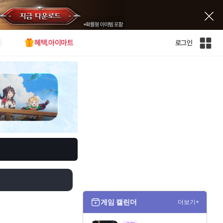
혜택.아이마트
로그인
인
벤
전
체
사
이
트
맵
게임 캘린더
더보기+