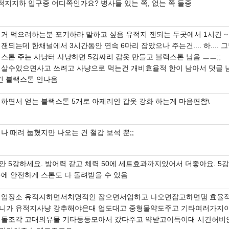
적지지하 입구중 어디쪽인가요? 병사들 있는 쪽, 없는 쪽 둘중
이거 먹으려하는분 포기하라 말하고 싶음 유적지 잰되는 두곳에서 1시간 ~ 
잰되는데 한채널에서 3시간동안 연속 6마리 잡았으나 주는건.... 하.... 
랙스톤 주는 사냥터 사냥하면 5강짜리 갑옷 만들고 블랙스톤 남음 ㅡㅡ;;
 살수있으면사고 쓰려고 사냥으로 먹는건 개비효율적 한이 남아서 댓글 
여긴 블랙스톤 안나옴
업하면서 얻는 블랙스톤 5개로 아제리안 갑옷 강화 하는게 마음편함\
나 때려 눕혔지만 나오는 건 철갑 보석 뿐;;
안 5강하세요. 방어력 같고 체력 50에 세트효과까지있어서 더좋아요. 5
중에 안전하게 스톤도 다 돌려받을 수 있음
 업장소 유적지하면서치명적인 잡으면서업하고 나오면잡고하면댐 효율
니가 유적지사냥 강추해야은대 업도대고 중형물약도주고 기타여러가지
 돌조각 고대의유물 기타등등모아서 갔다주고 약받고이득이대 시간허비