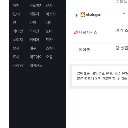
스톤도
위치
쿠노이치
닌자
내
닼나
격투가
미스틱
elrafrigen
란
아처
샤이
여기 스
가디언
하사신
노바
나르시시스
세이지
커세어
드카
걍 샀음
우사
매구
스칼라
메이퀀
도사
데드아이
오공
세라핌
에이전트