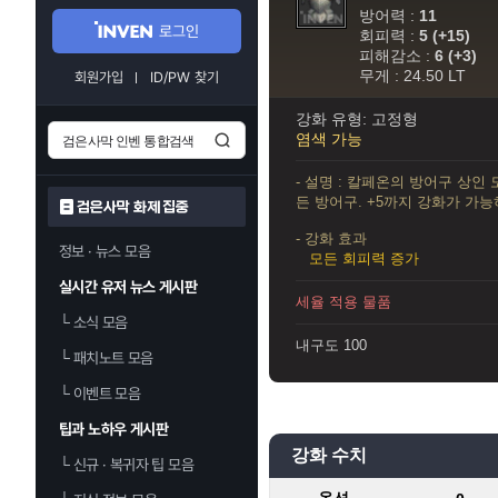
방어력 :
11
로그인
회피력 :
5 (+15)
피해감소 :
6 (+3)
무게 : 24.50 LT
회원가입
ID/PW 찾기
강화 유형: 고정형
염색 가능
- 설명 : 칼페온의 방어구 상인
든 방어구. +5까지 강화가 가능
검은사막 화제 집중
- 강화 효과
정보 · 뉴스 모음
모든 회피력 증가
실시간 유저 뉴스 게시판
세율 적용 물품
└
소식 모음
내구도 100
└
패치노트 모음
└
이벤트 모음
팁과 노하우 게시판
강화 수치
└
신규 · 복귀자 팁 모음