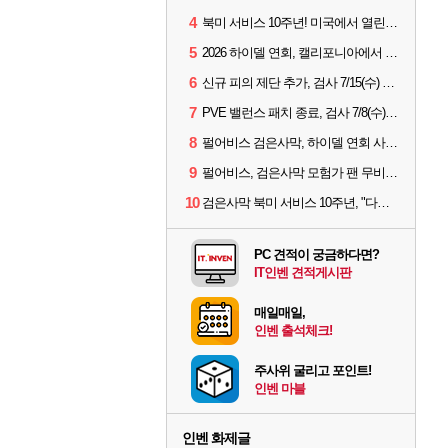
4
북미 서비스 10주년! 미국에서 열린 '검은사막 하이델 연회'
5
2026 하이델 연회, 캘리포니아에서 개최
6
신규 피의 제단 추가, 검사 7/15(수) 패치 핵심 정리
7
PVE 밸런스 패치 종료, 검사 7/8(수) 패치 핵심 정리
8
펄어비스 검은사막, 하이델 연회 사전 이벤트 시작
9
펄어비스, 검은사막 모험가 팬 무비 '마디걸스' 글로벌 상영회 개최
10
검은사막 북미 서비스 10주년, "다음 10년도 우리만의 액션으로"
PC 견적이 궁금하다면?
IT인벤 견적게시판
매일매일,
인벤 출석체크!
주사위 굴리고 포인트!
인벤 마블
인벤 화제글