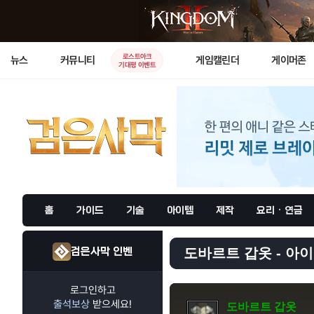
로스트아크
뉴스
커뮤니티
게임캘린더
게이머존
기대평 이벤트
홈
가이드
기술
아이템
제작
요리 · 연금
검은사막 인벤
도바르트 갑옷 - 아이
로그인하고
출석보상
받으세요!
도바르트 갑옷