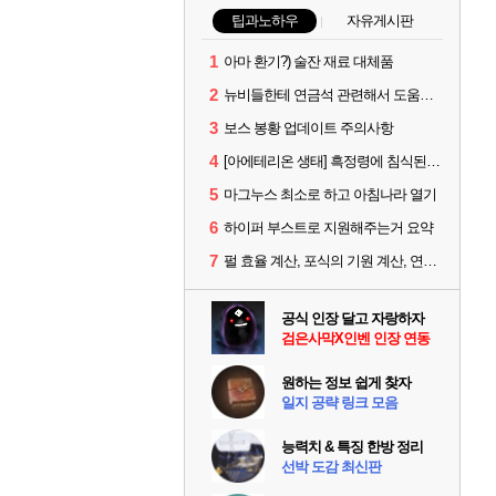
팁과노하우
자유게시판
1
아마 환기?) 술잔 재료 대체품
2
뉴비들한테 연금석 관련해서 도움이 될까해서..(벨의심장 등)
3
보스 봉황 업데이트 주의사항
4
[아에테리온 생태] 흑정령에 침식된 검사/용병
5
마그누스 최소로 하고 아침나라 열기
6
하이퍼 부스트로 지원해주는거 요약
7
펄 효율 계산, 포식의 기원 계산, 연금석 계산 사이트 공유
공식 인장 달고 자랑하자
검은사막X인벤 인장 연동
원하는 정보 쉽게 찾자
일지 공략 링크 모음
능력치 & 특징 한방 정리
선박 도감 최신판