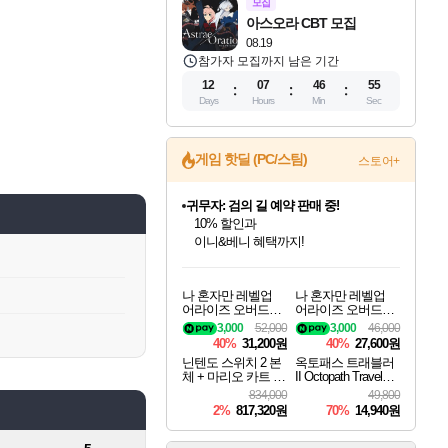
모집
아스오라 CBT 모집
08.19
참가자 모집까지 남은 기간
12
07
46
54
Days
Hours
Min
Sec
게임 핫딜 (PC/스팀)
스토어+
귀무자: 검의 길 예약 판매 중!
10% 할인과
이니&베니 혜택까지!
인벤게임즈 8월 특별 할인!
드래곤소드: 어웨이크닝 입점!
문명 7 특별 할인!
비스트 오브 리인카네이션 정식 출시!
커세어 코브 출시 기념 할인!
더 렐릭 퍼스트 가디언 정식 출시
베데스다 40주년 기념 할인 중!
마블 투혼 파이팅 소울즈 예약 판매 중!
캡콤 프렌차이즈 할인 진행 중!
캡콤 일부 상품 상시 할인
스타워즈 은하계 레이서
로블록스 기프트 카드 공식 입점
인기 퍼블리셔 모음!
스팀으로 만나는 드래곤소드!
조선&고려 DLC 출시 예정
게임프릭 신작 IP
해적'섬'을 발전시키자!
설화x하드코어 액션!
베데스다의 명작들을
마블 히어로 총 출동&화려한 격투!
몬헌, 바하 등 인기 IP를
몬헌 와일즈 & 드래곤즈 도그마2
인벤게임즈에서 10% 추가 적립
Robux를 가장 안전하고
나 혼자만 레벨업
나 혼자만 레벨업
최대 90% 할인가를 만나보세요!
네이버혜택과 함께 만나보세요!
50%할인&추가 적립까지!
네이버 혜택가와 함께 예약하세요!
할인&네이버혜택으로 만나보세요!
네이버페이 혜택과 만나보세요!
40주년 프로모션으로 만나보세요!
네이버 포인트 혜택까지!
할인가에 만나보세요!
일부 에디션 상시 할인!
혜택으로 예약 판매 중
편안하게 충전하세요
어라이즈 오버드라
어라이즈 오버드라
이브 디럭스 에디션
이브 Solo Leveling A
3,000
52,000
3,000
46,000
Solo Leveling Arise
rise
40%
31,200원
40%
27,600원
Overdrive Deluxe Edi
닌텐도 스위치 2 본
옥토패스 트래블러
tion
체 + 마리오 카트 월
II Octopath Traveler I
드 + 포켓몬 포코피
I
834,000
49,800
아 번들
2%
817,320원
70%
14,940원