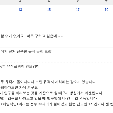
1
2
3
4
13
15
17
19
구할 수가 없어요.. 너무 구하고 싶은데ㅠㅠ
유적지 근처 난폭한 유적 골렘 드랍
폭한 유적골렘이 안보임미..
나무 유적지 돌아다니다 보면 유적지 지하라는 장소가 있습니다
 퀘하다보면 가게 되구요
가 입구를 바라보는 것을 기준으로 힐 때 7시 방향에서 리젠됩니다
게는 입구를 바라보고 있을 때 입구앞에 나 있는 길 왼쪽입니다
 <치명적인>이라는 접두 수식어가 붙어있고 한번 잡으면 1시간마다 젠 