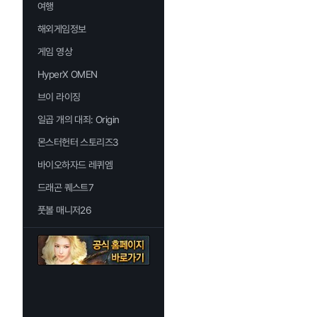
여행
해외게임정보
게임 영상
HyperX OMEN
브이 라이징
일곱 개의 대죄: Origin
몬스터헌터 스토리즈3
바이오하자드 레퀴엠
드래곤 퀘스트7
풋볼 매니저26