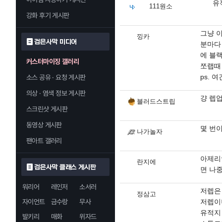
유
111원소
강화 후기 게시판
그냥 
낑카
검은사막 미디어
분마다 
에 블
커스터마이징 갤러리
쪼랩때
ps. 
소스 공유 · 요청 게시판
의상 · 염색 정보 게시판
걍 렙
블러드스트립
스크린샷 게시판
동영상 게시판
몇 번이
나가놀자
팬아트 갤러리
아제리
란지에
검은사막 클래스 게시판
면 나
워리어
레인저
소서러
저렙은
정삼고
자이언트
금수랑
무사
저렙이
유적지
발키리
매화
위자드