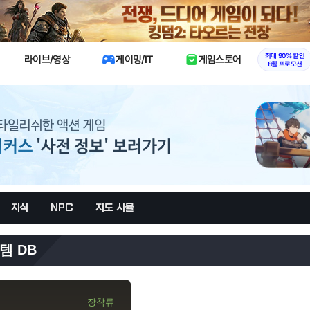
X
최대 90% 할인
라이브/영상
게이밍/IT
게임스토어
8월 프로모션
지식
NPC
지도 시뮬
템 DB
장착류