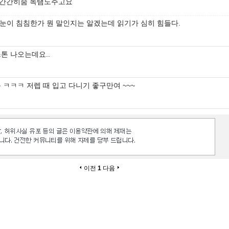
간간히줌 녹탬도주고요
 눈이 침침한가 뭔 말인지는 알겠는데 읽기가 심히 힘들다.
톤 나오는데요..
 ㅋㅋㅋ 저렙 때 입고 다니기 좋구만여 ~~~
이전
1
다음