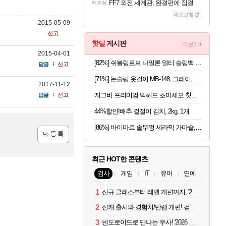
FF7 외전 세계관, 완결편에 집결
해외겜
새로고침
2015-05-09
신고
핫딜
게시판
더보기+
2015-04-01
[82%] 쉬블링로브 나일론 멀티 슬링백 BLZ0206, 블랙, FREE
답글
신고
[71%] 논슬립 옷걸이 MB-148, 그레이, 40개
2017-11-12
지그비 프리미엄 빅헤드 초미세모 칫솔, 12개입, 1세트
답글
신고
44%할인!배추 겉절이 김치, 2kg, 1개
[86%] 바이마르 솥뚜껑 세라믹 가마솥, 16cm, 1개
등록
최근 HOT한 콘텐츠
검사
게임
IT
유머
연예
1
신규 클래스부터 레벨 개편까지, '2026 검은사막 하이델 연회' 총정리
2
신캐 출시와 경험치/만렙 개편! 검사 2026 하이델 연회 모아보기
3
넨도로이드로 만나는 우사! '2026 하이델 연회' 막바지 깜짝 공개