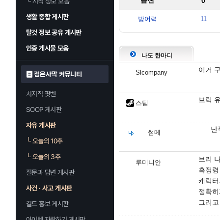
옵션
0
└
지식 정보 모음
생활 종합 게시판
방어력
11
탈것 정보 공유 게시판
인증 게시물 모음
나도 한마디
이거 
Slcompany
검은사막 커뮤니티
치지직 팟벤
브릭 
스팀
SOOP 게시판
자유 게시판
난
썸메
└
오늘의 10추
└
오늘의 3추
브리 
루미니안
흑정령
질문과 답변 게시판
캐릭터
사건 · 사고 게시판
정확히
그리고
길드 홍보 게시판
아이템 자랑하기 게시판