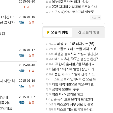
2015-03-30
봉누도2 두 번째 티저 - 일상
클립
2026 치지직 이리대회 오픈컵 안내
신고
정보
초ㅇㅎ) 수녀 코스프레 제로투
ㅗㅜㅑ
1시간10
2015-01-10
더보기+
그냥 그시간
답글
신고
오늘의 팟벤
오늘의 핫벤
남김
리싱크드 1.06 패치노트 (8/5)
리싱크드
프롤로그 테스트를 마치고.. (feat. 리아)
리밋제로
2015-01-17
레벨업 능력치와 스킬의 상관관계
비스트
답글
신고
메모리 3사, 2027년 생산분 완판?
해외겜
[무한대] 출시일, 8월 13일에 나오나
섭컬겜
2015-01-18
[일러스트] 자매 앨범 | 장난기 가득한 오후의 공원 (리메이크판)
명조
답글
신고
섬란 카구라 개발사 신작 [시노비 넥서스] 연내 출시 예정
섭컬겜
비스트 오브 리인카네이션 오픈 트레일러
PV
강까지만 하
2015-01-19
체험 캐릭터만으로 허상 40레벨 하이와티아 5분 컷!｜에이메스·린네·모니에 명함
명조
답글
신고
공명자 모먼트 | 수수
명조
명조 X ??? 콜라보 예고
명조
적인대
2015-03-07
탈콥 공식 코드 브리치 트레일러
PV
이득이대
답글
신고
아스오라 성우 정보 및 출연작 모음
아스오라
안인대요
테스트 때는 로비에 온라인 기능이 있는데
리밋제로