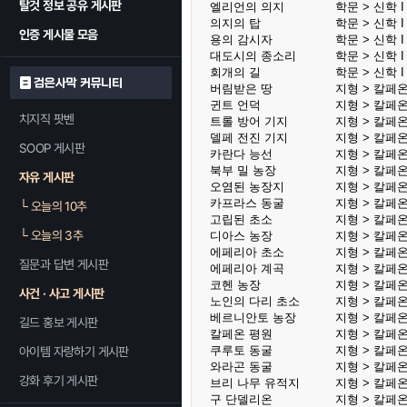
탈것 정보 공유 게시판
엘리언의 의지
학문 > 신학 I 
의지의 탑
학문 > 신학 I 
인증 게시물 모음
용의 감시자
학문 > 신학 I 
대도시의 종소리
학문 > 신학 I 
회개의 길
학문 > 신학 I 
검은사막 커뮤니티
버림받은 땅
지형 > 칼페온
귄트 언덕
지형 > 칼페온
치지직 팟벤
트롤 방어 기지
지형 > 칼페온
델페 전진 기지
지형 > 칼페온
SOOP 게시판
카란다 능선
지형 > 칼페온
북부 밀 농장
지형 > 칼페온
자유 게시판
오염된 농장지
지형 > 칼페온
카프라스 동굴
지형 > 칼페온
└
오늘의 10추
고립된 초소
지형 > 칼페온
└
오늘의 3추
디아스 농장
지형 > 칼페온
에페리아 초소
지형 > 칼페온
질문과 답변 게시판
에페리아 계곡
지형 > 칼페온
코헨 농장
지형 > 칼페온
사건 · 사고 게시판
노인의 다리 초소
지형 > 칼페온
베르니안토 농장
지형 > 칼페온
길드 홍보 게시판
칼페온 평원
지형 > 칼페온
쿠루토 동굴
지형 > 칼페온
아이템 자랑하기 게시판
와라곤 동굴
지형 > 칼페온
강화 후기 게시판
브리 나무 유적지
지형 > 칼페온
구 단델리온
지형 > 칼페온