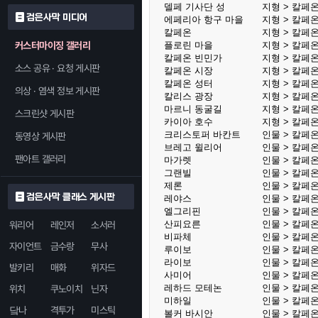
델페 기사단 성
지형 > 칼페온
검은사막 미디어
에페리아 항구 마을
지형 > 칼페온
칼페온
지형 > 칼페온
커스터마이징 갤러리
플로린 마을
지형 > 칼페온
칼페온 빈민가
지형 > 칼페온
소스 공유 · 요청 게시판
칼페온 시장
지형 > 칼페온
칼페온 성터
지형 > 칼페온
의상 · 염색 정보 게시판
칼리스 광장
지형 > 칼페온
마르니 동굴길
지형 > 칼페온
스크린샷 게시판
카이아 호수
지형 > 칼페온
크리스토퍼 바칸트
인물 > 칼페
동영상 게시판
브레고 윌리어
인물 > 칼페
팬아트 갤러리
마가렛
인물 > 칼페
그랜빌
인물 > 칼페
제론
인물 > 칼페
검은사막 클래스 게시판
레야스
인물 > 칼페
엘그리핀
인물 > 칼페
산피요른
인물 > 칼페
워리어
레인저
소서러
비파체
인물 > 칼페
자이언트
금수랑
무사
루이보
인물 > 칼페
라이보
인물 > 칼페
발키리
매화
위자드
사미어
인물 > 칼페
레하드 모테논
인물 > 칼페
위치
쿠노이치
닌자
미하일
인물 > 칼페
닼나
격투가
미스틱
볼커 바시안
인물 > 칼페