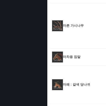
마른 가시나무
마차용 짐말
마패 : 갈색 당나귀