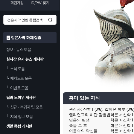
회원가입
ID/PW 찾기
검은사막 화제 집중
정보 · 뉴스 모음
실시간 유저 뉴스 게시판
└
소식 모음
└
패치노트 모음
└
이벤트 모음
팁과 노하우 게시판
흥미 있는 지식
└
신규 · 복귀자 팁 모음
관심사:
신학 I (0/6), 칼페온 북부 (0
엘리언교의 이단 감별법
학문 > 신학 I 
└
지식 정보 모음
믿음의 탄생
학문 > 신학 I 
죽음 그 후
학문 > 신학 I 
생활 종합 게시판
어둠속의 악신들
학문 > 신학 I 