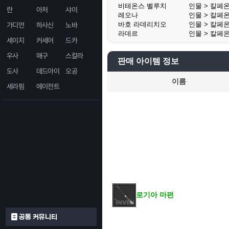
비테온스 벨루치
인물 > 칼페
란
아처
샤이
레오나
인물 > 칼페
바호 라데리치오
인물 > 칼페
가디언
하사신
노바
라데르
인물 > 칼페
세이지
커세어
드카
우사
매구
스칼라
판매 아이템 정보
도사
데드아이
오공
이름
세라핌
에이전트
로기아 마편
공통 커뮤니티