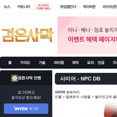
로스트아크
뉴스
커뮤니티
게임캘린더
게이머존
라이브/
기대평 이벤트
홈
가이드
기술
아이템
제작
요리 · 연금
지
검은사막 인벤
사미어 - NPC DB
로그인하고
사미어
방패자리
인물 > 칼페온의 사람들 > 엘리언교와 
출석보상
받으세요!
로그인