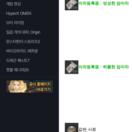
마차등록증 : 엉성한 짐마차
게임 영상
HyperX OMEN
브이 라이징
일곱 개의 대죄: Origin
몬스터헌터 스토리즈3
바이오하자드 레퀴엠
드래곤 퀘스트7
마차등록증 : 허름한 짐마차
풋볼 매니저26
값싼 사료