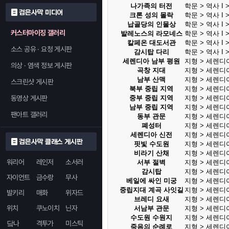
나가족의 터전
학문 > 역사 I >
검은사막 미디어
크론 성의 몰락
학문 > 역사 I >
납골당의 인물상
학문 > 역사 I >
커스터마이징 갤러리
발레노스의 라모네스
학문 > 역사 I >
칼페온 대도서관
학문 > 역사 I >
소스 공유 · 요청 게시판
감시탑 다리
학문 > 역사 I >
세렌디아 남부 평원
지형 > 세렌디
의상 · 염색 정보 게시판
곡창 지대
지형 > 세렌디
남부 산맥
지형 > 세렌디
스크린샷 게시판
북부 중립 지역
지형 > 세렌디
동영상 게시판
중부 중립 지역
지형 > 세렌디
남부 중립 지역
지형 > 세렌디
팬아트 갤러리
동부 관문
지형 > 세렌디
폐성터
지형 > 세렌디
세렌디아 신전
지형 > 세렌디
검은사막 클래스 게시판
핏빛 수도원
지형 > 세렌디
비라기 산채
지형 > 세렌디
워리어
레인저
소서러
서부 절벽
지형 > 세렌디
감시탑
지형 > 세렌디
자이언트
금수랑
무사
베일에 싸인 미궁
지형 > 세렌디
중립지대 계곡 사잇길
지형 > 세렌디
발키리
매화
위자드
브레디 요새
지형 > 세렌디
위치
쿠노이치
닌자
서남부 관문
지형 > 세렌디
수도원 수원지
지형 > 세렌디
닼나
격투가
미스틱
죽음의 순례로
지형 > 세렌디