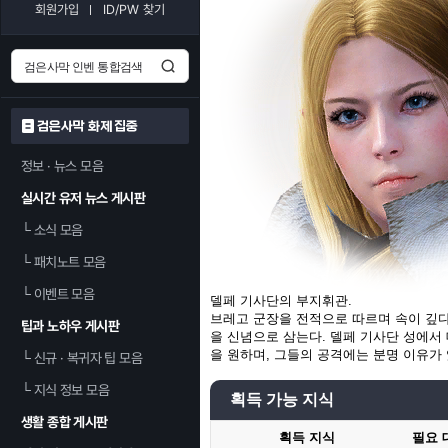
회원가입
ID/PW 찾기
검은사막 화제 집중
정보 · 뉴스 모음
실시간 유저 뉴스 게시판
└
소식 모음
└
패치노트 모음
└
이벤트 모음
델페 기사단의 부지휘관.
브레고 군장을 전적으로 따르며 속이 깊다
팁과 노하우 게시판
을 신념으로 삼는다. 델페 기사단 성에서
을 원하며, 그들의 공격에는 분명 이유가 
└
신규 · 복귀자 팁 모음
└
지식 정보 모음
획득 가능 지식
생활 종합 게시판
획득 지식
필요 