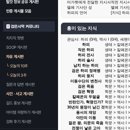
탈것 정보 공유 게시판
마가렛에게 전달한 지시서
작전 지시서
델페 기사단 성
델페 기사단
인증 게시물 모음
하피의 언어
[지식] 하
검은사막 커뮤니티
흥미 있는 지식
치지직 팟벤
관심사:
하피 (0/4), 역사 I (0/4), 세
하피
생태 > 칼페온
SOOP 게시판
작은 하피
생태 > 칼페온
하피 전사
생태 > 칼페온
자유 게시판
하피 술사
생태 > 칼페온
납치 하는 하피
생태 > 칼페온
└
오늘의 10추
검은 하피 정예병
생태 > 칼페온
└
오늘의 3추
하피 둥지
생태 > 칼페온
이동수단의 변천사
학문 > 역사 I >
질문과 답변 게시판
검은 죽음
학문 > 역사 I >
검은 혁명
학문 > 역사 I >
사건 · 사고 게시판
칼페온의 두얼굴
학문 > 역사 I >
반란인가, 혁명인가?
학문 > 역사 I >
길드 홍보 게시판
30년의 원정이 남긴 것
학문 > 역사 I >
아이템 자랑하기 게시판
용서의 재앙
학문 > 역사 I >
야만의 이동
학문 > 역사 I >
강화 후기 게시판
젊은 왕, 의문의 죽음
학문 > 역사 I >
전쟁이 낳은 고아
학문 > 역사 I >