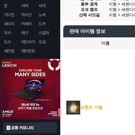
동부 경계
지형 > 세렌디
란
아처
샤이
오크 캠프
지형 > 세렌디
가디언
하사신
노바
산채 사잇길
지형 > 세렌디
세이지
커세어
드카
판매 아이템 정보
우사
매구
스칼라
도사
데드아이
오공
이름
세라핌
에이전트
균형의 거울
공통 커뮤니티