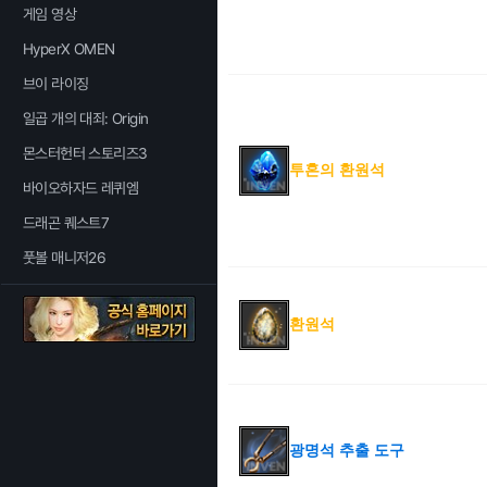
게임 영상
HyperX OMEN
브이 라이징
일곱 개의 대죄: Origin
몬스터헌터 스토리즈3
투혼의 환원석
바이오하자드 레퀴엠
드래곤 퀘스트7
풋볼 매니저26
환원석
광명석 추출 도구