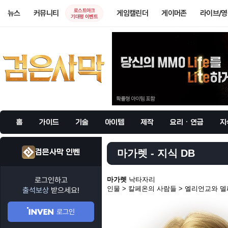
로스트아크
뉴스
커뮤니티
게임캘린더
게이머존
라이브/
기대평 이벤트
홈
가이드
기술
아이템
제작
요리 · 연금
지
검은사막 인벤
마가렛 - 지식 DB
로그인하고
마가렛
낙타자리
인물 > 칼페온의 사람들 > 엘리언교와 
출석보상
받으세요!
로그인