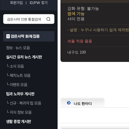
회원가입
ID/PW 찾기
강화 유형: 불가능
염색 가능
샤이 전용
- 설명 : 누구나 사용하기 쉽게 제작
검은사막 화제 집중
세율 적용 물품
정보 · 뉴스 모음
내구도 100
실시간 유저 뉴스 게시판
└
소식 모음
└
패치노트 모음
└
이벤트 모음
팁과 노하우 게시판
└
신규 · 복귀자 팁 모음
나도 한마디
└
지식 정보 모음
생활 종합 게시판