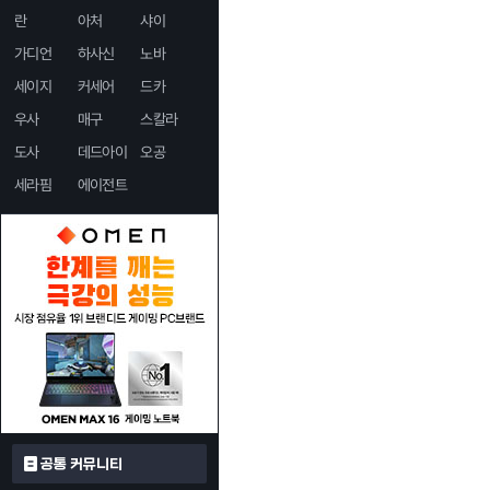
란
아처
샤이
가디언
하사신
노바
세이지
커세어
드카
우사
매구
스칼라
도사
데드아이
오공
세라핌
에이전트
공통 커뮤니티