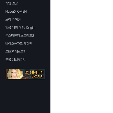
게임 영상
HyperX OMEN
브이 라이징
일곱 개의 대죄: Origin
몬스터헌터 스토리즈3
바이오하자드 레퀴엠
드래곤 퀘스트7
풋볼 매니저26