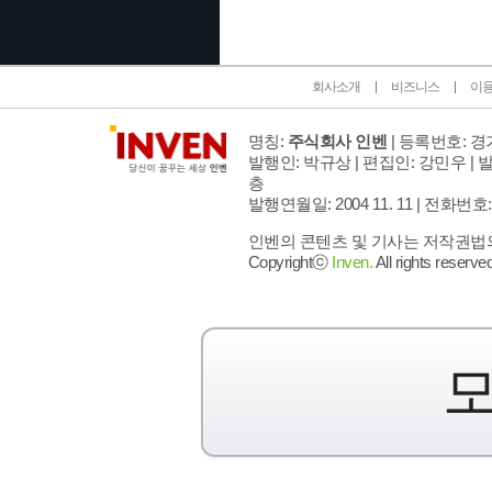
회사소개
비즈니스
이
명칭:
주식회사 인벤
| 등록번호: 경기
발행인: 박규상 | 편집인: 강민우 |
발
층
발행연월일: 2004 11. 11 |
전화번호: 02 
인벤의 콘텐츠 및 기사는 저작권법의 
Copyrightⓒ
Inven.
All rights reserved
모