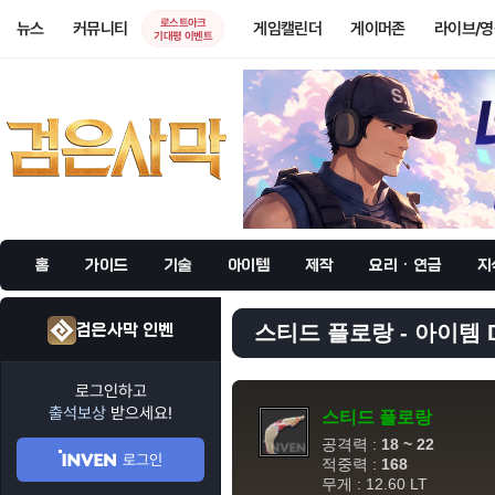
로스트아크
뉴스
커뮤니티
게임캘린더
게이머존
라이브/
기대평 이벤트
홈
가이드
기술
아이템
제작
요리 · 연금
지
검은사막 인벤
스티드 플로랑 - 아이템 
로그인하고
출석보상
받으세요!
스티드 플로랑
공격력 :
18 ~ 22
로그인
적중력 :
168
무게 : 12.60 LT