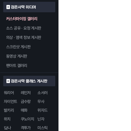
검은사막 미디어
커스터마이징 갤러리
소스 공유 · 요청 게시판
의상 · 염색 정보 게시판
스크린샷 게시판
동영상 게시판
팬아트 갤러리
검은사막 클래스 게시판
워리어
레인저
소서러
자이언트
금수랑
무사
발키리
매화
위자드
위치
쿠노이치
닌자
닼나
격투가
미스틱