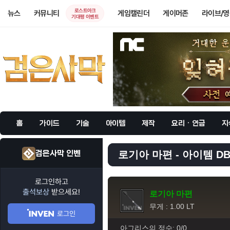
로스트아크
뉴스
커뮤니티
게임캘린더
게이머존
라이브/
기대평 이벤트
홈
가이드
기술
아이템
제작
요리 · 연금
지
검은사막 인벤
로기아 마편 - 아이템 D
로그인하고
출석보상
받으세요!
로기아 마편
무게 : 1.00 LT
로그인
아그리스의 정수: 0/0