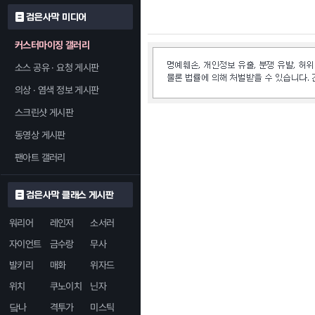
검은사막 미디어
커스터마이징 갤러리
소스 공유 · 요청 게시판
의상 · 염색 정보 게시판
스크린샷 게시판
동영상 게시판
팬아트 갤러리
검은사막 클래스 게시판
워리어
레인저
소서러
자이언트
금수랑
무사
발키리
매화
위자드
위치
쿠노이치
닌자
닼나
격투가
미스틱