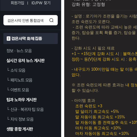
회원가입
ID/PW 찾기
강화 유형: 고정형
- 설명 : 로기아가 조련을 즐기는 사
조련 숙련도
가 오른다.
- 조련 숙련도에 따라 교배시 높은 
증가, 탑승물 포획 확률 증가, 탑승
한다.
검은사막 화제 집중
- 강화 시도 시 필요 재료
정보 · 뉴스 모음
+1 ~ +15단계 강화 시도 시 : 블랙스
장(I) ~ 동(V)단계 강화 시도 시 :
실시간 유저 뉴스 게시판
-
내구도가 100미만일 때는 말 이동 
└
소식 모음
없다.
└
패치노트 모음
※ 조련 숙련도에 따른 효과는
내 정보
└
이벤트 모음
할 수 있습니다.
팁과 노하우 게시판
- 아이템 효과
조련 숙련도 +3
└
신규 · 복귀자 팁 모음
말 달리기 최고속도 +5%
말 자동이동 최고속도 +15%
└
지식 정보 모음
말 자동이동 중 전력질주 속도 +10
마차 이동 최고속도 +10%
생활 종합 게시판
마차 자동이동 최고속도 +10%