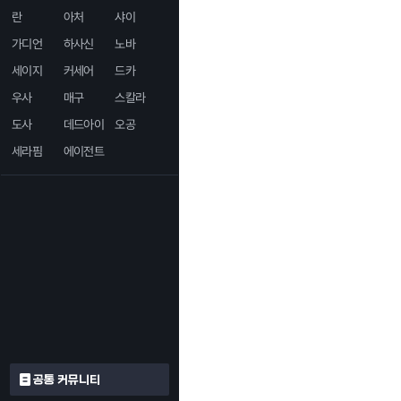
란
아처
샤이
가디언
하사신
노바
세이지
커세어
드카
우사
매구
스칼라
도사
데드아이
오공
세라핌
에이전트
공통 커뮤니티