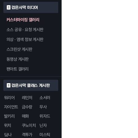
검은사막 미디어
커스터마이징 갤러리
소스 공유 · 요청 게시판
의상 · 염색 정보 게시판
스크린샷 게시판
동영상 게시판
팬아트 갤러리
검은사막 클래스 게시판
워리어
레인저
소서러
자이언트
금수랑
무사
발키리
매화
위자드
위치
쿠노이치
닌자
닼나
격투가
미스틱