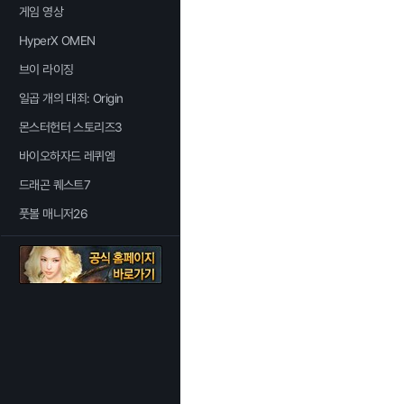
게임 영상
HyperX OMEN
브이 라이징
일곱 개의 대죄: Origin
몬스터헌터 스토리즈3
바이오하자드 레퀴엠
드래곤 퀘스트7
풋볼 매니저26