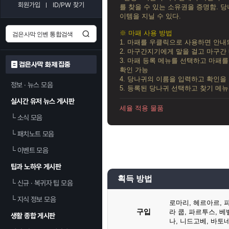
회원가입
ID/PW 찾기
를 찾을 수 있는 소유권을 증명함. 
이템을 지닐 수 있다.
※ 마패 사용 방법
1. 마패를 우클릭으로 사용하면 안
2. 마구간지기에게 말을 걸고 마구간
3. 마패 등록 메뉴를 선택하고 마패
검은사막 화제 집중
확인 가능
4. 당나귀의 이름을 입력하고 확인을
정보 · 뉴스 모음
5. 등록된 당나귀 선택하고 찾기 메
실시간 유저 뉴스 게시판
세율 적용 물품
└
소식 모음
└
패치노트 모음
└
이벤트 모음
팁과 노하우 게시판
획득 방법
└
신규 · 복귀자 팁 모음
└
지식 정보 모음
로마리
,
헤르아르
,
구입
라 쿱
,
파르투스
,
베
생활 종합 게시판
나
,
니드고베
,
바토