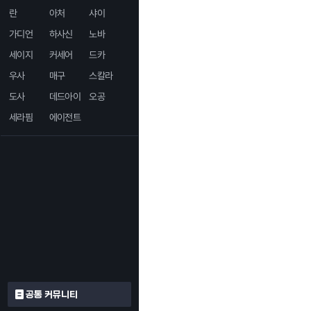
란
아처
샤이
가디언
하사신
노바
세이지
커세어
드카
우사
매구
스칼라
도사
데드아이
오공
세라핌
에이전트
공통 커뮤니티