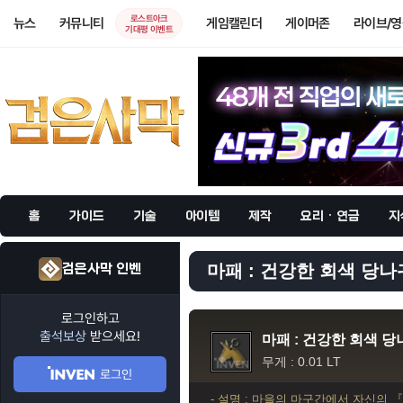
로스트아크
뉴스
커뮤니티
게임캘린더
게이머존
라이브/
기대평 이벤트
홈
가이드
기술
아이템
제작
요리 · 연금
지
검은사막 인벤
마패 : 건강한 회색 당나귀
로그인하고
출석보상
받으세요!
마패 : 건강한 회색 당
무게 : 0.01 LT
로그인
- 설명 : 마을의 마구간에서 자신의 