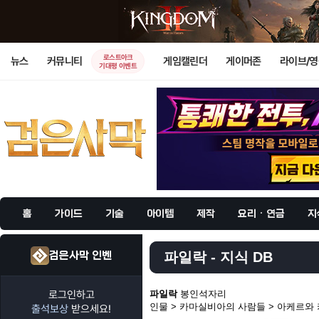
로스트아크
뉴스
커뮤니티
게임캘린더
게이머존
라이브/
기대평 이벤트
홈
가이드
기술
아이템
제작
요리 · 연금
지
검은사막 인벤
파일락 - 지식 DB
로그인하고
파일락
봉인석자리
인물 > 카마실비아의 사람들 > 아케르와
출석보상
받으세요!