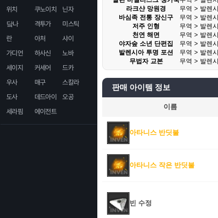
라크샨 망원경
무역 > 발렌
위치
쿠노이치
닌자
바심족 전통 장신구
무역 > 발렌
닼나
격투가
미스틱
저주 인형
무역 > 발렌
천연 해면
무역 > 발렌
란
아처
샤이
야자숲 소년 단편집
무역 > 발렌
발렌시아 투명 포션
무역 > 발렌
가디언
하사신
노바
무법자 교본
무역 > 발렌
세이지
커세어
드카
우사
매구
스칼라
판매 아이템 정보
도사
데드아이
오공
이름
세라핌
에이전트
아타니스 반딧불
아타니스 작은 반딧불
빈 수정