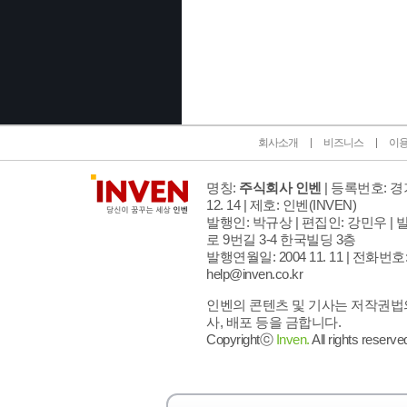
인벤 공식 미디어 파트너 및 제휴 파트너
회사소개
비즈니스
이
명칭:
주식회사 인벤
| 등록번호: 경기
12. 14 | 제호: 인벤
(INVEN)
발행인: 박규상 | 편집인: 강민우 |
발
로 9번길 3-4 한국빌딩 3층
발행연월일: 2004 11. 11 |
전화번호: 02
help@inven.co.kr
인벤의 콘텐츠 및 기사는 저작권법의
사, 배포 등을 금합니다.
Copyrightⓒ
Inven.
All rights reserve