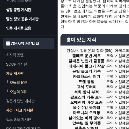
└
지식 정보 모음
상으로 나가길 결심했다. 잡화와 회복제에
들이 처음 진입하는 북문의 아케르 경비 
생활 종합 게시판
는 경비 초소에서도 약초를 구하고 짐을 
현재는 모네트에게 잡화에 대한 상식과 회
탈것 정보 공유 게시판
정받아 이방인과 아케르들을 상대하는 잡
다.
인증 게시물 모음
흥미 있는 지식
검은사막 커뮤니티
관심사:
칼페온의 잡화 (0/5), 아케르와 
치지직 팟벤
팔레트 운반 세트
무역 > 칼페
칼페온 빈민가 골동품
무역 > 칼페
SOOP 게시판
에페리아 물고기 작살
무역 > 칼페
은빛 물고기 가죽
무역 > 칼페
자유 게시판
카프라스식 찜기
무역 > 칼페
코헨 통발
무역 > 칼페
└
오늘의 10추
고서 꾸러미
무역 > 칼페
└
오늘의 3추
석화 방지 부적
무역 > 칼페
팔르스의 거름 포대
무역 > 칼페
질문과 답변 게시판
오베렌의 버섯 모종
무역 > 칼페
옥수수잎 돗자리
무역 > 칼페
사건 · 사고 게시판
마르니의 오크통
무역 > 칼페
살아있는 바위 덩어리
무역 > 칼페
길드 홍보 게시판
압수된 밀 무역품
무역 > 칼페
파충류 악취제
무역 > 칼페
아이템 자랑하기 게시판