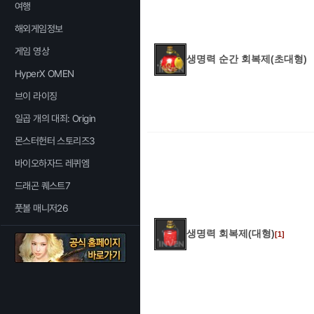
여행
해외게임정보
게임 영상
생명력 순간 회복제(초대형)
HyperX OMEN
브이 라이징
일곱 개의 대죄: Origin
몬스터헌터 스토리즈3
바이오하자드 레퀴엠
드래곤 퀘스트7
풋볼 매니저26
생명력 회복제(대형)
[1]