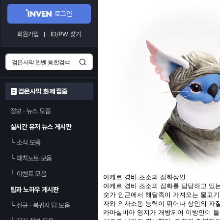
로그인
회원가입
ID/PW 찾기
검은사막 화제 집중
정보 · 뉴스 모음
실시간 유저 뉴스 게시판
└
소식 모음
└
패치노트 모음
└
이벤트 모음
아케르 경비 초소의 잡화상인
아케르 경비 초소의 잡화를 담당하고 있는
팁과 노하우 게시판
숫가 인근에서 해달족이 가져오는 물고기의
자와 의사소통 능력이 뛰어나 상인의 자
└
신규 · 복귀자 팁 모음
카마실비아 영지가 개방되어 이방인이 들어