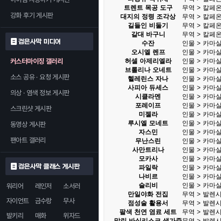
트렌트 목공 도구
무역 > 칼페
강화 후기 게시판
대지의 정령 조각상
무역 > 칼페
길들인 비둘기
무역 > 칼페
갈대 바구니
무역 > 칼페
검은사막 미디어
수잔
인물 > 카마
오시엘 렌프
인물 > 카마
커스터마이징 갤러리
허셀 아제리엘라
인물 > 카마
브롤리나 오네트
인물 > 카마
소스 공유 · 요청 게시판
헬레린스 자나
인물 > 카마
사피아 듀세스
인물 > 카마
의상 · 염색 정보 게시판
시클라멘
인물 > 카마
포레이프
인물 > 카마
스크린샷 게시판
미젤라
인물 > 카마
루시엘 모네트
인물 > 카마
동영상 게시판
자스민
인물 > 카마
팬아트 갤러리
무난스린
인물 > 카마
사만트리나
인물 > 카마
모카사
인물 > 카마
검은사막 클래스 게시판
파일락
인물 > 카마
나비르
인물 > 카마
슬리비
인물 > 카마
워리어
레인저
소서러
만일야화 전집
무역 > 발렌
자이언트
금수랑
무사
점성술 활용서
무역 > 발렌
팔색 천연 염료 세트
무역 > 발렌
발키리
매화
위자드
말린 바실리스크 생가죽
무역 > 발렌