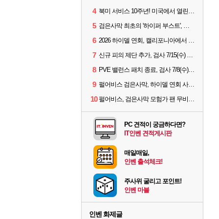
4
북미 서비스 10주년! 미국에서 열린 '검은사막 하이델 연회'
5
검은사막 최초의 '하이퍼 부스트', 직접 해봤습니다
6
2026 하이델 연회, 캘리포니아에서 개최
7
신규 피의 제단 추가, 검사 7/15(수) 패치 핵심 정리
8
PVE 밸런스 패치 종료, 검사 7/8(수) 패치 핵심 정리
9
펄어비스 검은사막, 하이델 연회 사전 이벤트 시작
10
펄어비스, 검은사막 모험가 팬 무비 '마디걸스' 글로벌 상영회 개최
PC 견적이 궁금하다면?
IT인벤 견적게시판
매일매일,
인벤 출석체크!
주사위 굴리고 포인트!
인벤 마블
인벤 화제글