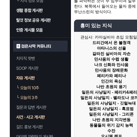
└
지식 정보 모음
를 파악하는 것이 주 임무이며 일
한다. 북쪽에서 들어오는 물자 중에
생활 종합 게시판
무난스린의 방식이다.
탈것 정보 공유 게시판
흥미 있는 지식
인증 게시물 모음
관심사:
카마실비아 초입 모험일지 I 
드리간에서 온 불청객
검은사막 커뮤니티
아타니스의 선율
갈라진 실비아의 자손
치지직 팟벤
만샤움의 수렵 생활
나크 신화와 만샤움
SOOP 게시판
만샤움의 장례문화
페리카와 페리나
자유 게시판
인간의 욕심
나반 초원의 용기
└
오늘의 10추
밀든의 사냥일지 - 페리카&페
└
오늘의 3추
밀든의 사냥일지 - 벨라도나 코
밀든의 사냥일지 - 깃털늑대
질문과 답변 게시판
밀든의 사냥일지 - 흑표범
밀든의 사냥일지 - 그리폰
사건 · 사고 게시판
나반 초원의 지각변동
동물들의 위기 감지 능력
길드 홍보 게시판
수잔
오시엘 렌프
아이템 자랑하기 게시판