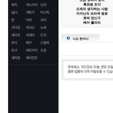
흑표범 조각
위치
쿠노이치
닌자
오제의 생각하는 사람
닼나
격투가
미스틱
지아닌의 보라색 염료
호박 장신구
란
아처
샤이
베어 뿔피리
가디언
하사신
노바
세이지
커세어
드카
나도 한마디
우사
매구
스칼라
도사
데드아이
오공
세라핌
에이전트