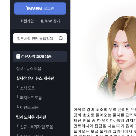
로그인
회원가입
ID/PW 찾기
검은사막 화제 집중
정보 · 뉴스 모음
실시간 유저 뉴스 게시판
└
소식 모음
└
패치노트 모음
└
이벤트 모음
아케르 경비 초소의 무역 관리인 무
경비 초소로 들어오는 물자를 관리하
팁과 노하우 게시판
빠진 인물 중 한 명이다. 특히 영지
만트리나와 잡담을 나눌 때가 많아 
└
신규 · 복귀자 팁 모음
들어오는 보급 물자와 그라나에서 