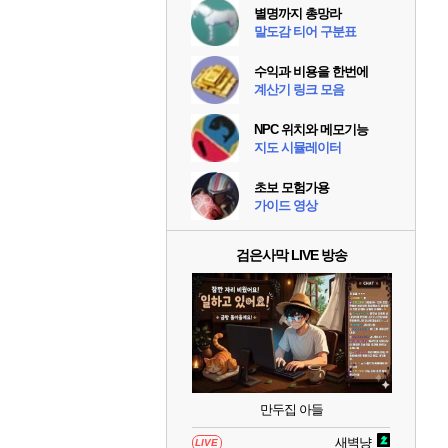
별명까지 총망라
말도감 티어 구분표
수익과 비용을 한번에
계산기 링크 모음
NPC 위치와 메모기능
지도 시뮬레이터
초보 모험가용
가이드 영상
검은사막 LIVE 방송
만두집 아들
새벽냥
LIVE