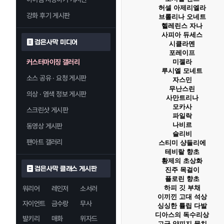
허셀 아제리엘라
강화 후기 게시판
브롤리나 오네트
헬레린스 자나
사피아 듀세스
검은사막 미디어
시클라멘
포레이프
커스터마이징 갤러리
미젤라
루시엘 모네트
소스 공유 · 요청 게시판
자스민
무난스린
의상 · 염색 정보 게시판
사만트리나
모카사
스크린샷 게시판
파일락
나비르
동영상 게시판
슬리비
팬아트 갤러리
스티미 샹들리에
테비랄 향초
황제의 초상화
검은사막 클래스 게시판
진주 목걸이
플로린 향초
하피 깃 부채
워리어
레인저
소서러
이끼낀 고대 석상
자이언트
금수랑
무사
싱싱한 튤립 다발
디아스의 독수리상
발키리
매화
위자드
고급 양피지 뭉치