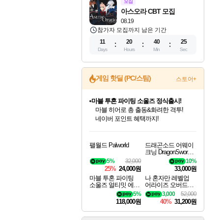
모집
아스오라 CBT 모집
08.19
참가자 모집까지 남은 기간
11
20
40
24
Days
Hours
Min
Sec
게임 핫딜 (PC/스팀)
스토어+
마블 투혼 파이팅 소울즈 정식출시!
마블 히어로 총 출동&화려한 격투!
네이버 포인트 혜택까지!
인벤게임즈 8월 특별 할인!
드래곤소드: 어웨이크닝 입점!
문명 7 특별 할인!
귀무자: 검의 길 예약 판매 중!
비스트 오브 리인카네이션 정식 출시!
커세어 코브 출시 기념 할인!
더 렐릭 퍼스트 가디언 정식 출시
베데스다 40주년 기념 할인 중!
캡콤 프렌차이즈 할인 진행 중!
캡콤 일부 상품 상시 할인
스타워즈 은하계 레이서
로블록스 기프트 카드 공식 입점
인기 퍼블리셔 모음!
스팀으로 만나는 드래곤소드!
조선&고려 DLC 출시 예정
10% 할인과
게임프릭 신작 IP
해적'섬'을 발전시키자!
설화x하드코어 액션!
베데스다의 명작들을
몬헌, 바하 등 인기 IP를
몬헌 와일즈 & 드래곤즈 도그마2
인벤게임즈에서 10% 추가 적립
Robux를 가장 안전하고
팰월드 Palworld
드래곤소드 어웨이
최대 90% 할인가를 만나보세요!
네이버혜택과 함께 만나보세요!
50%할인&추가 적립까지!
이니&베니 혜택까지!
네이버 혜택가와 함께 예약하세요!
할인&네이버혜택으로 만나보세요!
네이버페이 혜택과 만나보세요!
40주년 프로모션으로 만나보세요!
할인가에 만나보세요!
일부 에디션 상시 할인!
혜택으로 예약 판매 중
편안하게 충전하세요
크닝 DragonSword A
wakening
5%
32,000
10%
25%
24,000원
33,000원
마블 투혼 파이팅
나 혼자만 레벨업
소울즈 얼티밋 에디
어라이즈 오버드라
션 MARVEL Tokon
이브 디럭스 에디션
5%
3,000
52,000
Fighting Souls Ultima
Solo Leveling Arise
118,000원
40%
31,200원
te Edition
Overdrive Deluxe Edi
tion