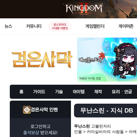
로스트아크
뉴스
커뮤니티
게임캘린더
게이머존
기대평 이벤트
홈
가이드
기술
아이템
제작
요리 · 연금
검은사막 인벤
무난스린 - 지식 DB
로그인하고
무난스린
고블린자리
인물 > 카마실비아의 사람들 > 아
출석보상
받으세요!