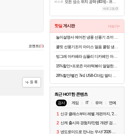
모든 성소 위치 공략 (40개) - 귀환한 영혼 도전과제
비스트
새로고침
핫딜
게시판
더보기+
놀이설명서 에어컨 냉풍 선풍기 조끼 옷 작업복 네이비 보조배터리10000mAh
코멘트(
0
)
쿨릿 선풍기조끼 아이스 얼음 쿨링 냉풍 여름 조끼
빙그레 아카페라 심플리 디카페인 아메리카노, 무라벨, 400ml, 20개
15%할인>프로즌 마라떡볶이 얼얼한맛, 440g, 2개
28%할인!벨킨 7in1 USB-C타입 멀티 허브 AVC009 맥북 에어 프로 M5 갤럭시북6 아이패드 윈도우 노트북 호환
등록
최근 HOT한 콘텐츠
검사
게임
IT
유머
연예
1
신규 클래스부터 레벨 개편까지, '2026 검은사막 하이델 연회' 총정리
2
신캐 출시와 경험치/만렙 개편! 검사 2026 하이델 연회 모아보기
3
넨도로이드로 만나는 우사! '2026 하이델 연회' 막바지 깜짝 공개