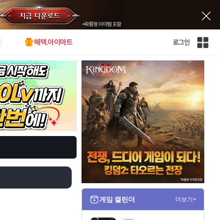
혜택.아이마트
로그인
인
벤
전
체
사
이
트
맵
게임 캘린더
더보기+