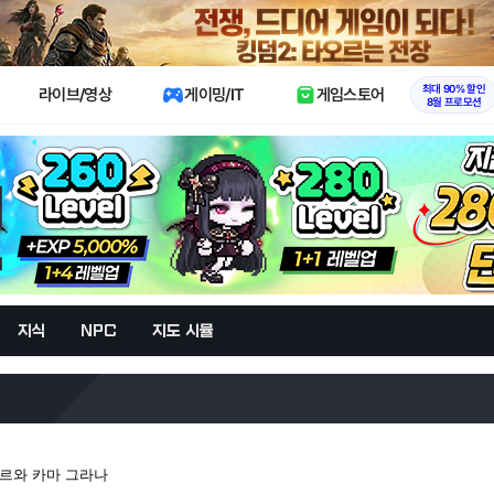
X
최대 90% 할인
라이브/영상
게이밍/IT
게임스토어
8월 프로모션
지식
NPC
지도 시뮬
케르와 카마 그라나