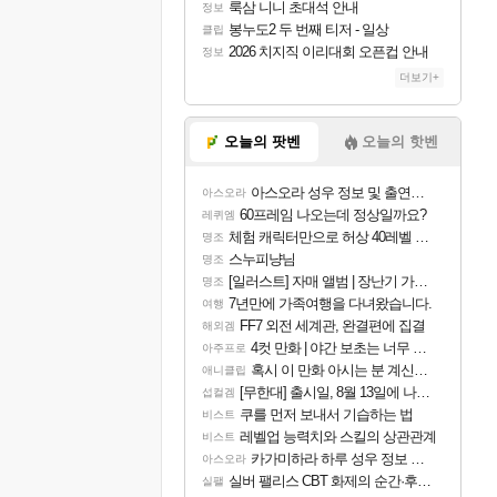
룩삼 니니 초대석 안내
정보
봉누도2 두 번째 티저 - 일상
클립
2026 치지직 이리대회 오픈컵 안내
정보
더보기+
오늘의 팟벤
오늘의 핫벤
아스오라 성우 정보 및 출연작 모음
아스오라
60프레임 나오는데 정상일까요?
레퀴엠
체험 캐릭터만으로 허상 40레벨 하이와티아 5분 컷!｜에이메스·린네·모니에 명함
명조
스누피냥님
명조
[일러스트] 자매 앨범 | 장난기 가득한 오후의 공원 (리메이크판)
명조
7년만에 가족여행을 다녀왔습니다.
여행
FF7 외전 세계관, 완결편에 집결
해외겜
4컷 만화 | 야간 보초는 너무 힘들어
아주프로
혹시 이 만화 아시는 분 계신가요
애니클립
[무한대] 출시일, 8월 13일에 나오나
섭컬겜
쿠를 먼저 보내서 기습하는 법
비스트
레벨업 능력치와 스킬의 상관관계
비스트
카가미하라 하루 성우 정보 및 주요 필모
아스오라
실버 팰리스 CBT 화제의 순간·후기 모음
실팰