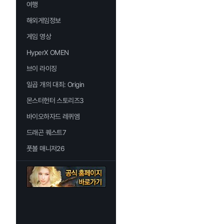
여행
해외게임정보
게임 영상
HyperX OMEN
브이 라이징
일곱 개의 대죄: Origin
몬스터헌터 스토리즈3
바이오하자드 레퀴엠
드래곤 퀘스트7
풋볼 매니저26