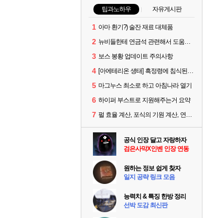
팁과노하우
자유게시판
1
아마 환기?) 술잔 재료 대체품
2
뉴비들한테 연금석 관련해서 도움이 될까해서..(벨의심장 등)
3
보스 봉황 업데이트 주의사항
4
[아에테리온 생태] 흑정령에 침식된 검사/용병
5
마그누스 최소로 하고 아침나라 열기
6
하이퍼 부스트로 지원해주는거 요약
7
펄 효율 계산, 포식의 기원 계산, 연금석 계산 사이트 공유
공식 인장 달고 자랑하자
검은사막X인벤 인장 연동
원하는 정보 쉽게 찾자
일지 공략 링크 모음
능력치 & 특징 한방 정리
선박 도감 최신판