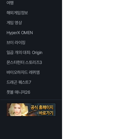
여행
해외게임정보
게임 영상
HyperX OMEN
브이 라이징
일곱 개의 대죄: Origin
몬스터헌터 스토리즈3
바이오하자드 레퀴엠
드래곤 퀘스트7
풋볼 매니저26