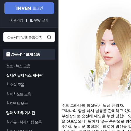
로그인
회원가입
ID/PW 찾기
검은사막 화제 집중
정보 · 뉴스 모음
실시간 유저 뉴스 게시판
└
소식 모음
└
패치노트 모음
└
이벤트 모음
수도 그라나의 황실낚시 납품 관리자.
그라나의 황실 낚시 납품을 관리하고 있다
팁과 노하우 게시판
부선장으로 승선해 대양을 누빈 경험이 있
을 선보였으나, 뜻하지 않은 풍랑으로 범
└
신규 · 복귀자 팁 모음
숫가의 낚시꾼 롤랑과는 레로이 범선을 같