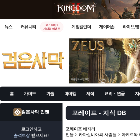
로스트아크
뉴스
커뮤니티
게임캘린더
게이머존
라이브/
기대평 이벤트
홈
가이드
기술
아이템
제작
요리 · 연금
지
검은사막 인벤
포레이프 - 지식 DB
로그인하고
포레이프
배자리
인물 > 카마실비아의 사람들 > 아케르와
출석보상
받으세요!