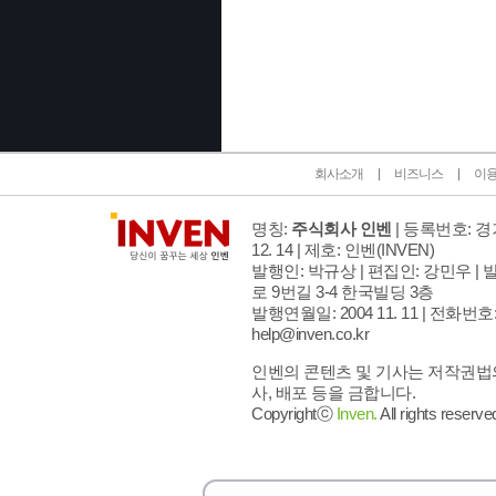
인벤 공식 미디어 파트너 및 제휴 파트너
회사소개
비즈니스
이
명칭:
주식회사 인벤
| 등록번호: 경기
12. 14 | 제호: 인벤
(INVEN)
발행인: 박규상 | 편집인: 강민우 |
발
로 9번길 3-4 한국빌딩 3층
발행연월일: 2004 11. 11 |
전화번호: 02
help@inven.co.kr
인벤의 콘텐츠 및 기사는 저작권법의
사, 배포 등을 금합니다.
Copyrightⓒ
Inven.
All rights reserve