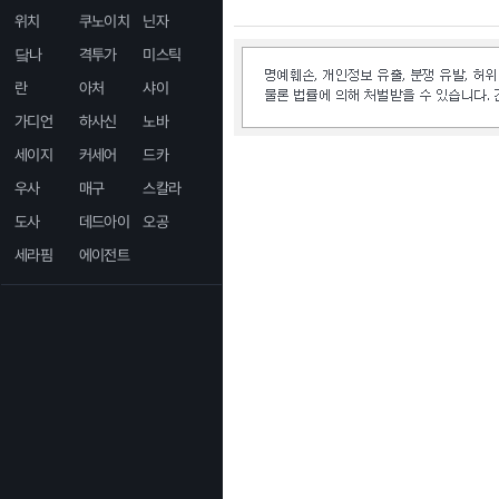
위치
쿠노이치
닌자
닼나
격투가
미스틱
란
아처
샤이
가디언
하사신
노바
세이지
커세어
드카
우사
매구
스칼라
도사
데드아이
오공
세라핌
에이전트