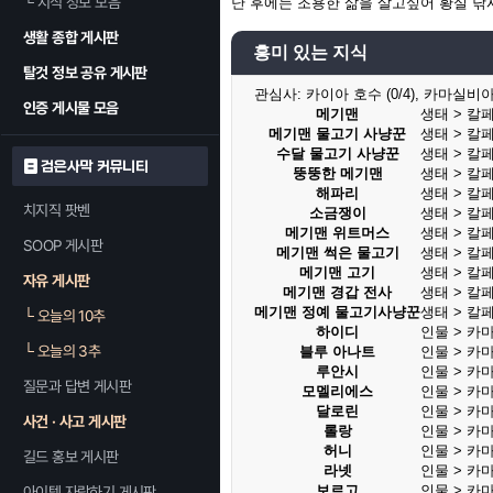
└
지식 정보 모음
난 후에는 조용한 삶을 살고싶어 황실 낚
생활 종합 게시판
흥미 있는 지식
탈것 정보 공유 게시판
관심사:
카이아 호수 (0/4), 카마실비아의
인증 게시물 모음
메기맨
생태 > 칼
메기맨 물고기 사냥꾼
생태 > 칼
수달 물고기 사냥꾼
생태 > 칼
검은사막 커뮤니티
뚱뚱한 메기맨
생태 > 칼
해파리
생태 > 칼
치지직 팟벤
소금쟁이
생태 > 칼
메기맨 위트머스
생태 > 칼
SOOP 게시판
메기맨 썩은 물고기
생태 > 칼
메기맨 고기
생태 > 칼
자유 게시판
메기맨 경갑 전사
생태 > 칼
메기맨 정예 물고기사냥꾼
생태 > 칼
└
오늘의 10추
하이디
인물 > 카
└
오늘의 3추
블루 아나트
인물 > 카
루안시
인물 > 카
질문과 답변 게시판
모멜리에스
인물 > 카
달로린
인물 > 카
사건 · 사고 게시판
롤랑
인물 > 카
허니
인물 > 카
길드 홍보 게시판
라넷
인물 > 카
보르고
인물 > 카
아이템 자랑하기 게시판