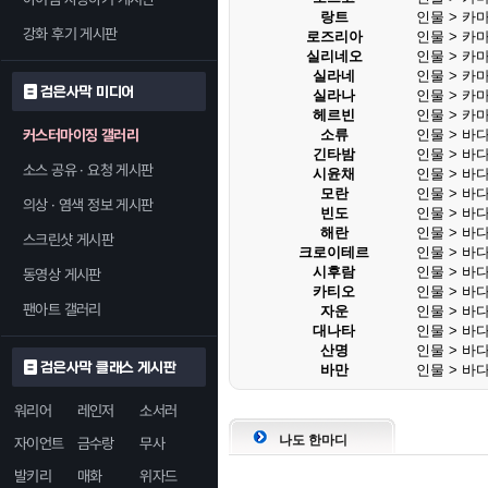
랑트
인물 > 카
강화 후기 게시판
로즈리아
인물 > 카
실리네오
인물 > 카
실라네
인물 > 카
검은사막 미디어
실라나
인물 > 카
헤르빈
인물 > 카
커스터마이징 갤러리
소류
인물 > 바
긴타밤
인물 > 바
소스 공유 · 요청 게시판
시윤채
인물 > 바
모란
인물 > 바
의상 · 염색 정보 게시판
빈도
인물 > 바
해란
인물 > 바
스크린샷 게시판
크로이테르
인물 > 바
시후람
인물 > 바
동영상 게시판
카티오
인물 > 바
팬아트 갤러리
자운
인물 > 바
대나타
인물 > 바
산명
인물 > 바
검은사막 클래스 게시판
바만
인물 > 바
워리어
레인저
소서러
나도 한마디
자이언트
금수랑
무사
발키리
매화
위자드