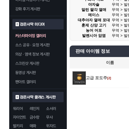
야자술
무역 > 
강화 후기 게시판
말린 팔각 열매
무역 > 
메이스
무역 > 
대추야자 열매 포대
무역 > 
검은사막 미디어
훈제 산양 고기
무역 > 
농어 어포
무역 > 
커스터마이징 갤러리
발렌시아 암염
무역 > 
소스 공유 · 요청 게시판
판매 아이템 정보
의상 · 염색 정보 게시판
이름
스크린샷 게시판
동영상 게시판
고급 포도주
[2]
팬아트 갤러리
검은사막 클래스 게시판
워리어
레인저
소서러
자이언트
금수랑
무사
발키리
매화
위자드