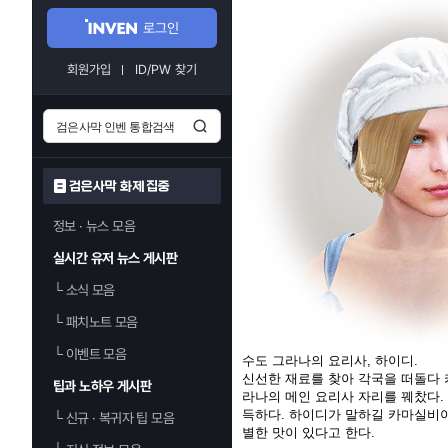
로그인
회원가입
ID/PW 찾기
검은사막 화제 집중
정보 · 뉴스 모음
실시간 유저 뉴스 게시판
└
소식 모음
└
패치노트 모음
└
이벤트 모음
수도 그라나의 요리사, 하이디.
신선한 재료를 찾아 각국을 떠돌다 
팁과 노하우 게시판
라나의 메인 요리사 자리를 꿰찼다.
득하다. 하이디가 말하길 카마실비
└
신규 · 복귀자 팁 모음
별한 맛이 있다고 한다.