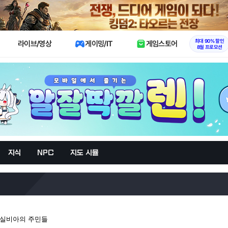
X
최대 90% 할인
라이브/영상
게이밍/IT
게임스토어
8월 프로모션
지식
NPC
지도 시뮬
마실비아의 주민들