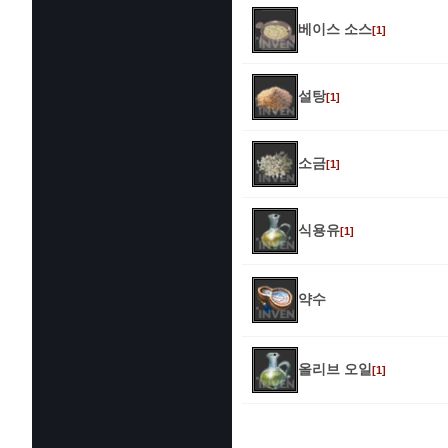
베이스 소스
[1]
설탕
[1]
소금
[1]
식용유
[1]
약수
올리브 오일
[1]