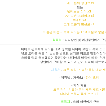
고대 크론의 향신료 x1
또는
발레노스 정식 x3
맛이 깊은 스테이크 x1
수테차 x3
고대 크론의 향신료 x1
※ 같은 이름의 특제 요리는 1 : 3 비율로 넣을 
-
획득처
: 요리상인 및 여관주인에게 구
다비드 핀토에게 요리를 배워 정착한 나디아 로웬의 특제 소스
넣고 요리를 해도 이 소스를 넣으면 신기할 정도로 맛있어진다
요리를 먹고 행복했으면 좋겠다는 나디아의 바람에 따라, 현재
상인에게 구매할 수 있으며 간이 요리의 재료로 
-
사용처
:
크론 정식, 신묘한 음식 대량 
- 제작법 : 가공(L) -
간이 요리
스
- 제작 재료
크론 정식, 신묘한 음식 제작 재료 x10
나디아 로웬의 특제 소스 x1
-
획득처
: 요리 상인에게 구매