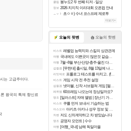
봉누도2 두 번째 티저 - 일상
클립
2026 치지직 이리대회 오픈컵 안내
정보
초ㅇㅎ) 수녀 코스프레 제로투
ㅗㅜㅑ
더보기+
오늘의 팟벤
오늘의 핫벤
레벨업 능력치와 스킬의 상관관계
비스트
국내에도 이쁜곳이 많은것 같습니다
여행
7월~8월 부산-단양-충주-울진 다녀왔어요~
여행
[무한대] 출시일, 8월 13일에 나오나
섭컬겜
프롤로그 테스트를 마치고.. (feat. 리아)
리밋제로
마시는 고급주이다.
게임 시작 전 추천 설정
비스트
넷마블, 신작 서브컬쳐 게임 [펄 인 블루] 티저 사이트 오픈
섭컬겜
60프레임 나오는데 정상일까요?
레퀴엠
크론 왕국의 특제 향신료
[일러스트] 자매 앨범 | 장난기 가득한 오후의 공원 (리메이크판)
명조
쿠를 먼저 보내서 기습하는 법
비스트
아키츠 아키나 성우 정보 및 주요 필모
아스오라
작
저도 신차계약하고 차 받았습니다
차벤
공명자 모먼트 | 수수
명조
[여행_국내] 남해 독일마을
여행