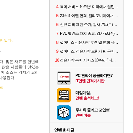
4
북미 서비스 10주년! 미국에서 열린 '검은사막 하이델 연회'
5
2026 하이델 연회, 캘리포니아에서 개최
6
신규 피의 제단 추가, 검사 7/15(수) 패치 핵심 정리
7
PVE 밸런스 패치 종료, 검사 7/8(수) 패치 핵심 정리
수 있다.
8
펄어비스 검은사막, 하이델 연회 사전 이벤트 시작
입
9
펄어비스, 검은사막 모험가 팬 무비 '마디걸스' 글로벌 상영회 개최
10
검은사막 북미 서비스 10주년, "다음 10년도 우리만의 액션으로"
다. 많은 재료를 한번에
. 많은 사람들이 맛있는
 이 소스는 각지의 요리
PC 견적이 궁금하다면?
사용된다.
IT인벤 견적게시판
제작
매일매일,
인벤 출석체크!
주사위 굴리고 포인트!
인벤 마블
인벤 화제글