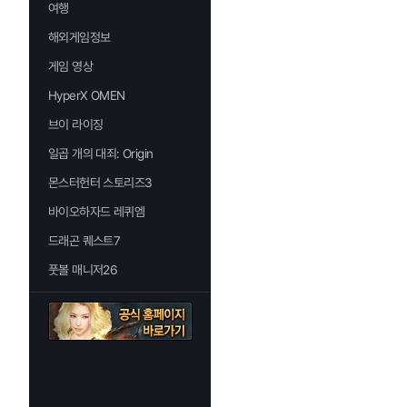
여행
해외게임정보
게임 영상
HyperX OMEN
브이 라이징
일곱 개의 대죄: Origin
몬스터헌터 스토리즈3
바이오하자드 레퀴엠
드래곤 퀘스트7
풋볼 매니저26