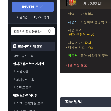
무게 : 0.63 LT
로그인
- 설명 : 순간 회복제
회원가입
ID/PW 찾기
-
사용처
: 사용하여 생명력 회
- 사용 효과
현재 생명력 +400
- 지속 시간 :
즉시
검은사막 화제 집중
- 재사용 시간 :
2초
-
획득처
: 잡화 상인에게 구매
정보 · 뉴스 모음
실시간 유저 뉴스 게시판
세율 적용 물품
└
소식 모음
└
패치노트 모음
└
이벤트 모음
팁과 노하우 게시판
획득 방법
└
신규 · 복귀자 팁 모음