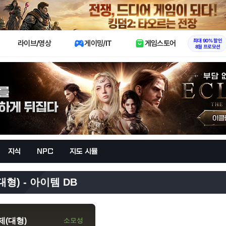
X
최대 90% 할인
라이브/영상
게이밍/IT
게임스토어
8월 프로모션
지식
NPC
지도 시뮬
형) - 아이템 DB
제(대형)
소모성