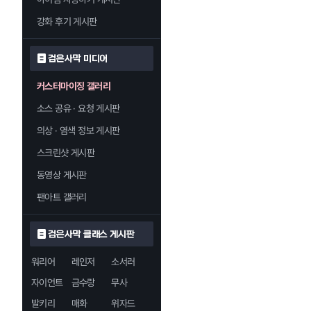
강화 후기 게시판
검은사막 미디어
커스터마이징 갤러리
소스 공유 · 요청 게시판
의상 · 염색 정보 게시판
스크린샷 게시판
동영상 게시판
팬아트 갤러리
검은사막 클래스 게시판
워리어
레인저
소서러
자이언트
금수랑
무사
발키리
매화
위자드