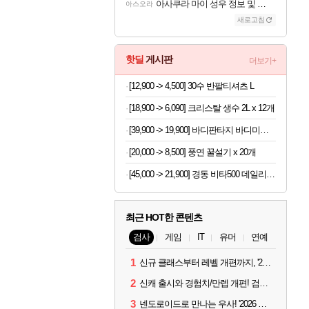
아사쿠라 마이 성우 정보 및 주요 필모
아스오라
새로고침
핫딜
게시판
더보기+
[12,900 -> 4,500] 30수 반팔티셔츠 L
[18,900 -> 6,090] 크리스탈 생수 2L x 12개
[39,900 -> 19,900] 바디판타지 바디미스트 4개
[20,000 -> 8,500] 풍연 꿀설기 x 20개
[45,000 -> 21,900] 경동 비타500 데일리스틱 180포
최근 HOT한 콘텐츠
검사
게임
IT
유머
연예
1
신규 클래스부터 레벨 개편까지, '2026 검은사막 하이델 연회' 총정리
2
신캐 출시와 경험치/만렙 개편! 검사 2026 하이델 연회 모아보기
3
넨도로이드로 만나는 우사! '2026 하이델 연회' 막바지 깜짝 공개