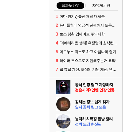
팁과노하우
자유게시판
1
아마 환기?) 술잔 재료 대체품
2
뉴비들한테 연금석 관련해서 도움이 될까해서..(벨의심장 등)
3
보스 봉황 업데이트 주의사항
4
[아에테리온 생태] 흑정령에 침식된 검사/용병
5
마그누스 최소로 하고 아침나라 열기
6
하이퍼 부스트로 지원해주는거 요약
7
펄 효율 계산, 포식의 기원 계산, 연금석 계산 사이트 공유
공식 인장 달고 자랑하자
검은사막X인벤 인장 연동
원하는 정보 쉽게 찾자
일지 공략 링크 모음
능력치 & 특징 한방 정리
선박 도감 최신판