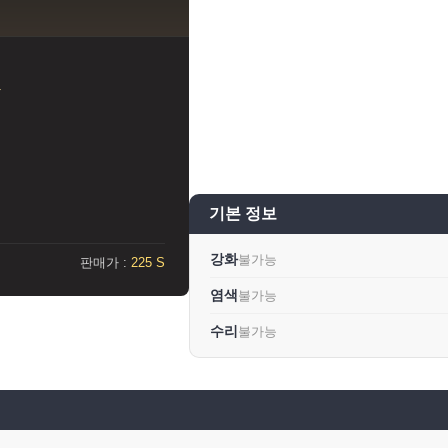
복
기본 정보
강화
불가능
판매가 :
225 S
염색
불가능
수리
불가능