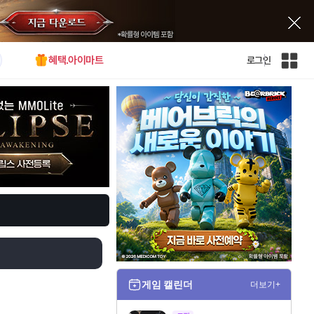
혜택.아이마트
로그인
인
벤
전
체
사
이
트
맵
게임 캘린더
더보기+