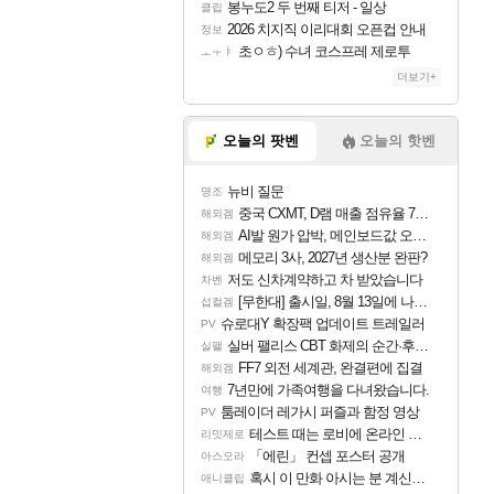
봉누도2 두 번째 티저 - 일상
클립
2026 치지직 이리대회 오픈컵 안내
정보
초ㅇㅎ) 수녀 코스프레 제로투
ㅗㅜㅑ
더보기+
오늘의 팟벤
오늘의 핫벤
뉴비 질문
명조
중국 CXMT, D램 매출 점유율 7%…글로벌 4위로 부상
해외겜
AI발 원가 압박, 메인보드값 오르나
해외겜
메모리 3사, 2027년 생산분 완판?
해외겜
저도 신차계약하고 차 받았습니다
차벤
[무한대] 출시일, 8월 13일에 나오나
섭컬겜
슈로대Y 확장팩 업데이트 트레일러
PV
실버 팰리스 CBT 화제의 순간·후기 모음
실팰
FF7 외전 세계관, 완결편에 집결
해외겜
7년만에 가족여행을 다녀왔습니다.
여행
툼레이더 레가시 퍼즐과 함정 영상
PV
테스트 때는 로비에 온라인 기능이 있는데
리밋제로
「에린」 컨셉 포스터 공개
아스오라
혹시 이 만화 아시는 분 계신가요
애니클립