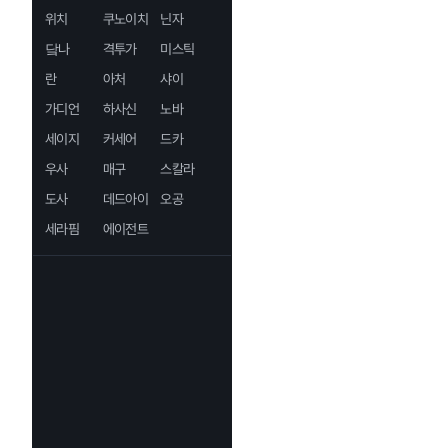
위치
쿠노이치
닌자
닼나
격투가
미스틱
란
아처
샤이
가디언
하사신
노바
세이지
커세어
드카
우사
매구
스칼라
도사
데드아이
오공
세라핌
에이전트