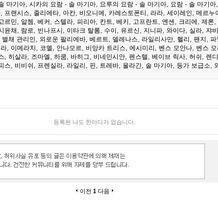
 솔 마기아
,
시카의 요람 - 솔 마기아
,
요루의 요람 - 솔 마기아
,
요람 - 솔 마기아
아
,
프랜시스
,
줄리에타
,
아칸
,
비오니에
,
카레스토폰티
,
라라
,
세이레인
,
메르누
고르민
,
알쳄
,
베커
,
스텔라
,
피리아
,
칸트
,
베키
,
고프란트
,
옌센
,
크리에
,
제론
,
시윤채
,
람로
,
빈나프시
,
이타크 탈롬
,
수이
,
유르신
,
지니파
,
와이다
,
실라
,
쟈
,
별채 관리인
,
외로운 팔리에바
,
베르트
,
델레나스
,
라일리사만
,
헬리
,
팬지
,
파
모라
,
이메라치
,
코멜
,
안나모르
,
비앙카 트리스
,
에시미리
,
벤스 모안나
,
벤스 
스
,
히살라
,
즈마엘
,
하쿰
,
바히그
,
비네민시안
,
펜스텔
,
베이브 릭사
,
허쉬
,
렌
피스
,
비비쉬
,
프렌실라
,
라일리
,
핀
,
트레바
,
울라간
,
솔 마기아
,
등가 보급소
,
등록된 나도 한마디가 없습니다.
이전
1
다음