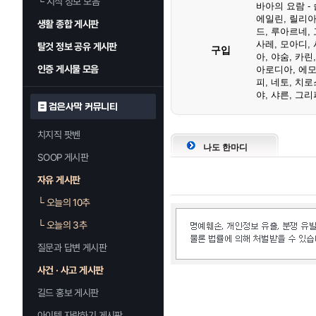
└
지식 정보 모음
바아의 요람 -
에일린
,
릴리
생활 종합 게시판
드
,
루아르네
,
사레
,
모아디
,
탈것 정보 공유 게시판
구입
아
,
야숨
,
카린
인증 게시물 모음
아로디아
,
에
피
,
네토
,
치로
야
,
샤른
,
그리
검은사막 커뮤니티
치지직 팟벤
나도 한마디
SOOP 게시판
자유 게시판
└
오늘의 10추
└
오늘의 3추
질문과 답변 게시판
사건 · 사고 게시판
길드 홍보 게시판
아이템 자랑하기 게시판