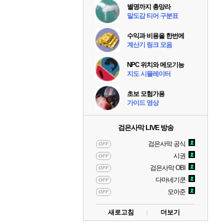
별명까지 총망라
말도감 티어 구분표
수익과 비용을 한번에
계산기 링크 모음
NPC 위치와 메모기능
지도 시뮬레이터
초보 모험가용
가이드 영상
검은사막 LIVE 방송
검은사막 공식
OFF
시권
OFF
검은사막 OBI
OFF
다마네기쿤
OFF
모아준
OFF
새로고침
더보기