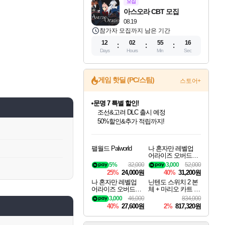
모집
아스오라 CBT 모집
08.19
참가자 모집까지 남은 기간
12
02
55
15
Days
Hours
Min
Sec
게임 핫딜 (PC/스팀)
스토어+
문명 7 특별 할인!
조선&고려 DLC 출시 예정
50%할인&추가 적립까지!
귀무자: 검의 길 예약 판매 중!
인벤게임즈 8월 특별 할인!
드래곤소드: 어웨이크닝 입점!
비스트 오브 리인카네이션 정식 출시!
커세어 코브 출시 기념 할인!
더 렐릭 퍼스트 가디언 정식 출시
베데스다 40주년 기념 할인 중!
마블 투혼 파이팅 소울즈 예약 판매 중!
캡콤 프렌차이즈 할인 진행 중!
캡콤 일부 상품 상시 할인
스타워즈 은하계 레이서
로블록스 기프트 카드 공식 입점
10% 할인과
인기 퍼블리셔 모음!
스팀으로 만나는 드래곤소드!
게임프릭 신작 IP
해적'섬'을 발전시키자!
설화x하드코어 액션!
베데스다의 명작들을
마블 히어로 총 출동&화려한 격투!
몬헌, 바하 등 인기 IP를
몬헌 와일즈 & 드래곤즈 도그마2
인벤게임즈에서 10% 추가 적립
Robux를 가장 안전하고
이니&베니 혜택까지!
팰월드 Palworld
나 혼자만 레벨업
최대 90% 할인가를 만나보세요!
네이버혜택과 함께 만나보세요!
네이버 혜택가와 함께 예약하세요!
할인&네이버혜택으로 만나보세요!
네이버페이 혜택과 만나보세요!
40주년 프로모션으로 만나보세요!
네이버 포인트 혜택까지!
할인가에 만나보세요!
일부 에디션 상시 할인!
혜택으로 예약 판매 중
편안하게 충전하세요
어라이즈 오버드라
이브 디럭스 에디션
5%
32,000
3,000
52,000
Solo Leveling Arise
25%
24,000원
40%
31,200원
Overdrive Deluxe Edi
나 혼자만 레벨업
닌텐도 스위치 2 본
tion
어라이즈 오버드라
체 + 마리오 카트 월
이브 Solo Leveling A
드 + 포켓몬 포코피
3,000
46,000
834,000
rise
아 번들
40%
27,600원
2%
817,320원