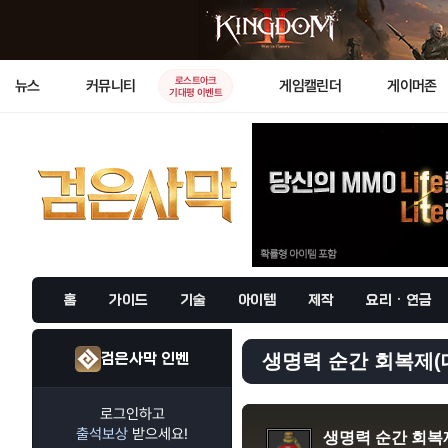
로스트아크
뉴스
커뮤니티
게임캘린더
게이머존
기대평 이벤트
홈
가이드
기술
아이템
제작
요리 · 연금
검은사막 인벤
생명력 순간 회복제(대
로그인하고
출석보상
받으세요!
생명력 순간 회복