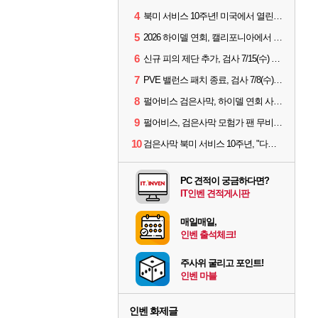
4
북미 서비스 10주년! 미국에서 열린 '검은사막 하이델 연회'
5
2026 하이델 연회, 캘리포니아에서 개최
6
신규 피의 제단 추가, 검사 7/15(수) 패치 핵심 정리
7
PVE 밸런스 패치 종료, 검사 7/8(수) 패치 핵심 정리
8
펄어비스 검은사막, 하이델 연회 사전 이벤트 시작
9
펄어비스, 검은사막 모험가 팬 무비 '마디걸스' 글로벌 상영회 개최
10
검은사막 북미 서비스 10주년, "다음 10년도 우리만의 액션으로"
PC 견적이 궁금하다면?
IT인벤 견적게시판
매일매일,
인벤 출석체크!
주사위 굴리고 포인트!
인벤 마블
인벤 화제글