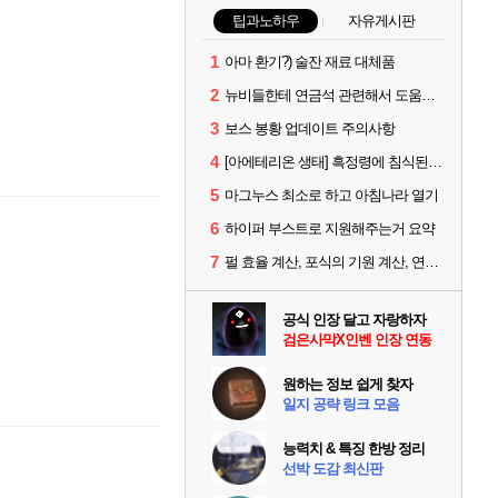
팁과노하우
자유게시판
1
아마 환기?) 술잔 재료 대체품
2
뉴비들한테 연금석 관련해서 도움이 될까해서..(벨의심장 등)
3
보스 봉황 업데이트 주의사항
4
[아에테리온 생태] 흑정령에 침식된 검사/용병
5
마그누스 최소로 하고 아침나라 열기
6
하이퍼 부스트로 지원해주는거 요약
7
펄 효율 계산, 포식의 기원 계산, 연금석 계산 사이트 공유
공식 인장 달고 자랑하자
검은사막X인벤 인장 연동
원하는 정보 쉽게 찾자
일지 공략 링크 모음
능력치 & 특징 한방 정리
선박 도감 최신판