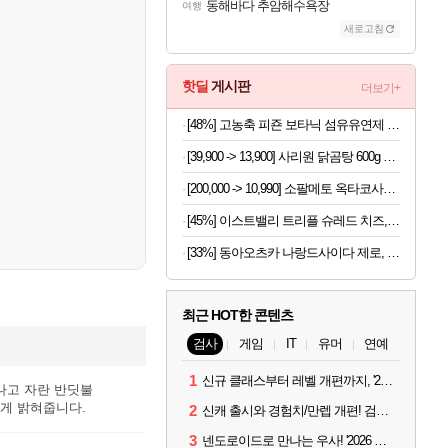
동해바다 추암해수욕장
여행
새로고침
핫딜
게시판
더보기+
[48%] 고농축 피죤 보타닉 섬유유연제 프리지아 자몽, 1.3L, 4개
[39,900 -> 13,900] 사리원 닭곰탕 600g x 4팩
[200,000 -> 10,990] 소팔메토 옥타코사놀 포맨 x 2박스
[45%] 이스트밸리 트리플 슈레드 치즈, 1kg, 1개
[33%] 동아오츠카 나랑드사이다 제로, 오리지널, 345ml, 24개
최근 HOT한 콘텐츠
검사
게임
IT
유머
연예
1
신규 클래스부터 레벨 개편까지, '2026 검은사막 하이델 연회' 총정리
나고 자란 반딧불
게 밝혀줍니다.
2
신캐 출시와 경험치/만렙 개편! 검사 2026 하이델 연회 모아보기
3
넨도로이드로 만나는 우사! '2026 하이델 연회' 막바지 깜짝 공개