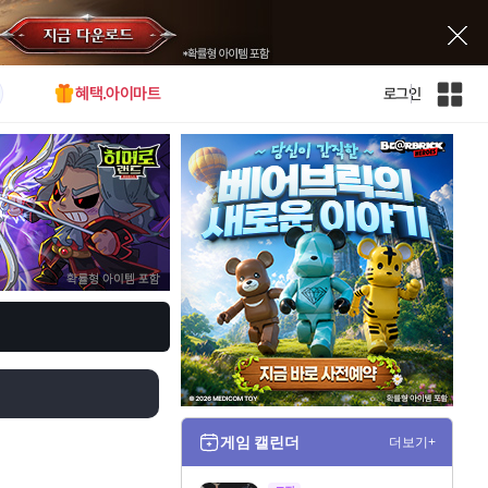
혜택.아이마트
로그인
인
벤
전
체
사
이
트
맵
게임 캘린더
더보기+