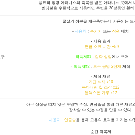
풍요의 정령 아타니스의 축복을 받은 아타니스 못에서 
반딧불을 우클릭으로 사용하면 주변을 30분동안 환하
물질의 성분을 재구축하는데 사용되는 도
-
사용처
:
주거지
또는
장원
배치
- 사용 효과
연금 소요 시간 +5초
도구
-
획득처#1
:
잡화 상점
에서 구매
-
획득처#2
:
도구 공방 2단계
제작
- 제작 재료
거친 석재 x10
녹아내린 철 조각 x12
블랙스톤 가루 x12
아무 성질을 띠지 않은 투명한 수정. 연금술을 통해 다른 재료
장착할 수 있는 수정을 만들 수 있다.
-
사용처
:
연금술
을 통해 고유의 효과를 가지는 수
순간 회복제