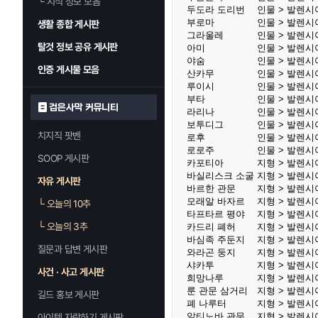
└
지식 정보 모음
두도라 도리번
인물 > 발렌시
부로마
인물 > 발렌시
생활 종합 게시판
그라울레
인물 > 발렌시
탈것 정보 공유 게시판
아미
인물 > 발렌시
야숨
인물 > 발렌시
인증 게시물 모음
산카무
인물 > 발렌시
루이시
인물 > 발렌시
부타
인물 > 발렌시
검은사막 커뮤니티
라리나
인물 > 발렌시
보투디그
인물 > 발렌시
치지직 팟벤
로후
인물 > 발렌시
로로주
인물 > 발렌시
SOOP 게시판
카포티아
지형 > 발렌시
바실리스크 소굴
지형 > 발렌시
자유 게시판
바르한 관문
지형 > 발렌시
모래알 바자르
지형 > 발렌시
└
오늘의 10추
타프타르 평야
지형 > 발렌시
└
오늘의 3추
카드리 폐허
지형 > 발렌시
바심족 주둔지
지형 > 발렌시
질문과 답변 게시판
와라곤 둥지
지형 > 발렌시
샤카투
지형 > 발렌시
사건 · 사고 게시판
희망나루
지형 > 발렌시
룬 관문 삼거리
지형 > 발렌시
길드 홍보 게시판
폐 나루터
지형 > 발렌시
알티노바 관문
지형 > 발렌시
아이템 자랑하기 게시판