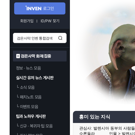
로그인
회원가입
ID/PW 찾기
검은사막 화제 집중
정보 · 뉴스 모음
실시간 유저 뉴스 게시판
└
소식 모음
└
패치노트 모음
└
이벤트 모음
팁과 노하우 게시판
흥미 있는 지식
└
신규 · 복귀자 팁 모음
관심사:
발렌시아 동부의 사람들 (0/
수론둘라
인물 > 발렌시