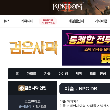
로스트아크
뉴스
커뮤니티
게임캘린더
게이머존
기대평 이벤트
홈
가이드
기술
아이템
제작
요리 · 연금
검은사막 인벤
야숨 - NPC DB
로그인하고
야숨
마차자리
인물 > 발렌시아의 사람들 > 발렌
출석보상
받으세요!