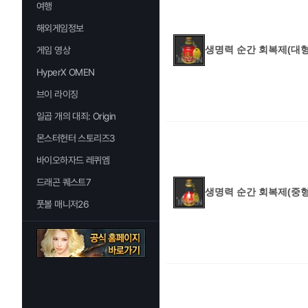
여행
해외게임정보
생명력 순간 회복제(대형
게임 영상
HyperX OMEN
브이 라이징
일곱 개의 대죄: Origin
몬스터헌터 스토리즈3
바이오하자드 레퀴엠
드래곤 퀘스트7
생명력 순간 회복제(중형
풋볼 매니저26