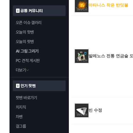
아타니스 작은 반딧불
공통 커뮤니티
오픈 이슈 갤러리
오늘의 핫벤
오늘의 팟벤
AI 그림 그리기
발레노스 전통 연금술 
PC 견적 게시판
더보기
인기 팟벤
팟벤 바로가기
치지직
빈 수정
차벤
걸그룹