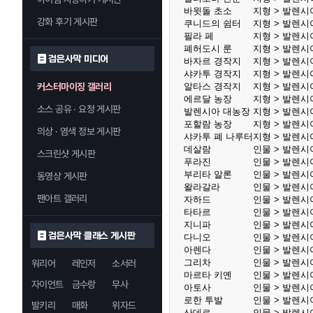
바윗돌 초소
지형 > 발렌시
강화 후기 게시판
쿠니드의 쉼터
지형 > 발렌시
필라 페
지형 > 발렌시
폐허도시 룬
지형 > 발렌시
검은사막 미디어
바자르 경작지
지형 > 발렌시
샤카투 경작지
지형 > 발렌시
커스터마이징 갤러리
알타스 경작지
지형 > 발렌시
에르달 농장
지형 > 발렌시
소스 공유 · 요청 게시판
발렌시아 대농장
지형 > 발렌시
포할람 농장
지형 > 발렌시
의상 · 염색 정보 게시판
샤카투 폐 나루터
지형 > 발렌시
데살람
인물 > 발렌시
스크린샷 게시판
푸라진
인물 > 발렌시
부리타 알론
인물 > 발렌시
동영상 게시판
왈라갈라
인물 > 발렌시
팬아트 갤러리
자하드
인물 > 발렌시
타타르
인물 > 발렌시
지니파
인물 > 발렌시
검은사막 클래스 게시판
다니오
인물 > 발렌시
아렌다
인물 > 발렌시
그리차
인물 > 발렌시
워리어
레인저
소서러
마르타 키옌
인물 > 발렌시
자이언트
금수랑
무사
아토사
인물 > 발렌시
로한 투발
인물 > 발렌시
발키리
매화
위자드
산데르
인물 > 발렌시