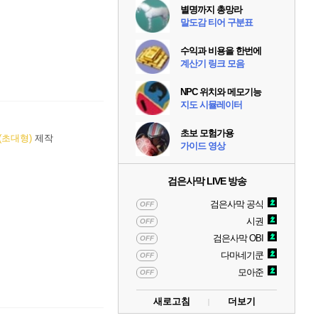
별명까지 총망라
말도감 티어 구분표
수익과 비용을 한번에
계산기 링크 모음
NPC 위치와 메모기능
지도 시뮬레이터
초보 모험가용
(초대형)
제작
가이드 영상
검은사막 LIVE 방송
검은사막 공식
OFF
시권
OFF
검은사막 OBI
OFF
다마네기쿤
OFF
모아준
OFF
새로고침
더보기