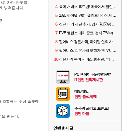
나고 자란 반딧불
4
북미 서비스 10주년! 미국에서 열린 '검은사막 하이델 연회'
게 밝혀줍니다.
5
2026 하이델 연회, 캘리포니아에서 개최
구.
6
신규 피의 제단 추가, 검사 7/15(수) 패치 핵심 정리
7
PVE 밸런스 패치 종료, 검사 7/8(수) 패치 핵심 정리
8
펄어비스 검은사막, 하이델 연회 사전 이벤트 시작
9
펄어비스, 검은사막 모험가 팬 무비 '마디걸스' 글로벌 상영회 개최
10
검은사막 북미 서비스 10주년, "다음 10년도 우리만의 액션으로"
PC 견적이 궁금하다면?
IT인벤 견적게시판
매일매일,
인벤 출석체크!
와 조합해서 수정 슬롯에
주사위 굴리고 포인트!
인벤 마블
정을 만든다.
인벤 화제글