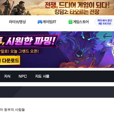
X
최대 90% 할인
라이브/영상
게이밍/IT
게임스토어
8월 프로모션
지식
NPC
지도 시뮬
시아 동부의 사람들