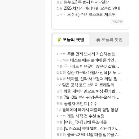
봉누도2 두 번째 티저 - 일상
클립
2026 치지직 이리대회 오픈컵 안내
정보
초ㅇㅎ) 수녀 코스프레 제로투
ㅗㅜㅑ
더보기+
오늘의 팟벤
오늘의 핫벤
쿠를 먼저 보내서 기습하는 법
비스트
테스트 때는 로비에 온라인 기능이 있는데
리밋제로
국내에도 이쁜곳이 많은것 같습니다
여행
섬란 카구라 개발사 신작 [시노비 넥서스] 연내 출시 예정
섭컬겜
넷마블, 신작 서브컬쳐 게임 [펄 인 블루] 티저 사이트 오픈
섭컬겜
탈콥 공식 코드 브리치 트레일러
PV
체험 캐릭터만으로 허상 40레벨 하이와티아 5분 컷!｜에이메스·린네·모니에 명함
명조
7월~8월 부산-단양-충주-울진 다녀왔어요~
여행
공명자 모먼트 | 수수
명조
툼레이더 레가시 퍼즐과 함정 영상
PV
게임 시작 전 추천 설정
비스트
[여행_국내] 남해 독일마을
여행
[일러스트] 자매 앨범 | 장난기 가득한 오후의 공원 (리메이크판)
명조
중국 CXMT, D램 매출 점유율 7%…글로벌 4위로 부상
해외겜