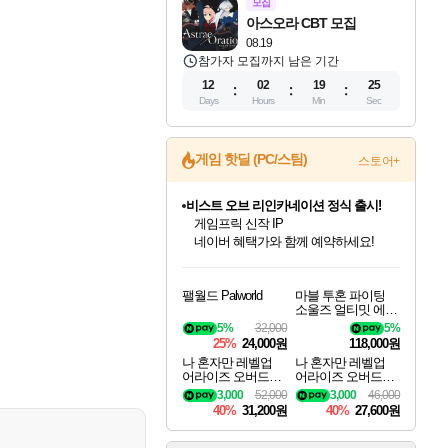
모집
아스오라 CBT 모집
08.19
참가자 모집까지 남은 기간
12
02
19
24
Days
Hours
Min
Sec
게임 핫딜 (PC/스팀)
스토어+
비스트 오브 리인카네이션 정식 출시!
게임프릭 신작 IP
네이버 혜택가와 함께 예약하세요!
인벤게임즈 8월 특별 할인!
드래곤소드: 어웨이크닝 입점!
문명 7 특별 할인!
귀무자: 검의 길 예약 판매 중!
커세어 코브 출시 기념 할인!
더 렐릭 퍼스트 가디언 정식 출시
베데스다 40주년 기념 할인 중!
마블 투혼 파이팅 소울즈 예약 판매 중!
캡콤 프렌차이즈 할인 진행 중!
캡콤 일부 상품 상시 할인
스타워즈 은하계 레이서
로블록스 기프트 카드 공식 입점
인기 퍼블리셔 모음!
스팀으로 만나는 드래곤소드!
조선&고려 DLC 출시 예정
10% 할인과
해적'섬'을 발전시키자!
설화x하드코어 액션!
베데스다의 명작들을
마블 히어로 총 출동&화려한 격투!
몬헌, 바하 등 인기 IP를
몬헌 와일즈 & 드래곤즈 도그마2
인벤게임즈에서 10% 추가 적립
Robux를 가장 안전하고
팰월드 Palworld
마블 투혼 파이팅
최대 90% 할인가를 만나보세요!
네이버혜택과 함께 만나보세요!
50%할인&추가 적립까지!
이니&베니 혜택까지!
할인&네이버혜택으로 만나보세요!
네이버페이 혜택과 만나보세요!
40주년 프로모션으로 만나보세요!
네이버 포인트 혜택까지!
할인가에 만나보세요!
일부 에디션 상시 할인!
혜택으로 예약 판매 중
편안하게 충전하세요
소울즈 얼티밋 에디
션 예약구매 MARV
5%
32,000
5%
EL Tokon Fighting S
25%
24,000원
118,000원
ouls Ultimate Edition
나 혼자만 레벨업
나 혼자만 레벨업
Pre-Purchase
어라이즈 오버드라
어라이즈 오버드라
이브 디럭스 에디션
이브 Solo Leveling A
3,000
52,000
3,000
46,000
Solo Leveling Arise
rise
40%
31,200원
40%
27,600원
Overdrive Deluxe Edi
tion