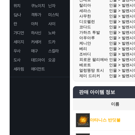
탈리아
인물 > 발렌시
위치
쿠노이치
닌자
세라스
인물 > 발렌시
닼나
격투가
미스틱
사무한
인물 > 발렌시
디오펠런
인물 > 발렌시
란
아처
샤이
코다드
인물 > 발렌시
가하즈 투발
인물 > 발렌시
가디언
하사신
노바
아푸아루
인물 > 발렌시
세이지
커세어
드카
케니안
인물 > 발렌시
베리
인물 > 발렌시
우사
매구
스칼라
조바디
인물 > 발렌시
외로운 팔리에바
인물 > 발렌시
도사
데드아이
오공
베르트
인물 > 발렌시
세라핌
에이전트
얼렁뚱땅 토시
인물 > 발렌시
제미 드리커
인물 > 발렌시
판매 아이템 정보
이름
아타니스 반딧불