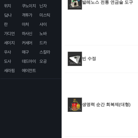
발레노스 전통 연금술 도구
위치
쿠노이치
닌자
닼나
격투가
미스틱
란
아처
샤이
가디언
하사신
노바
세이지
커세어
드카
우사
매구
스칼라
빈 수정
도사
데드아이
오공
세라핌
에이전트
생명력 순간 회복제(대형)