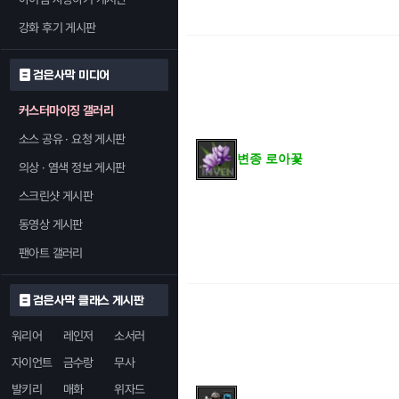
강화 후기 게시판
검은사막 미디어
커스터마이징 갤러리
소스 공유 · 요청 게시판
변종 로아꽃
의상 · 염색 정보 게시판
스크린샷 게시판
동영상 게시판
팬아트 갤러리
검은사막 클래스 게시판
워리어
레인저
소서러
자이언트
금수랑
무사
발키리
매화
위자드