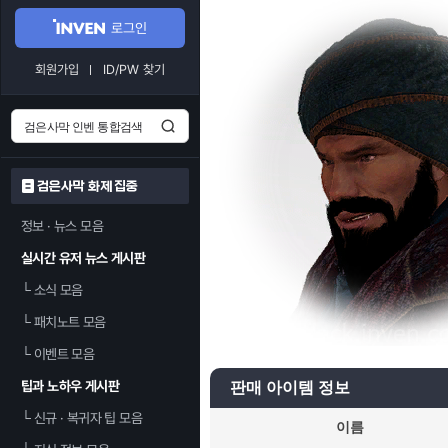
로그인
회원가입
ID/PW 찾기
검은사막 화제 집중
정보 · 뉴스 모음
실시간 유저 뉴스 게시판
└
소식 모음
└
패치노트 모음
└
이벤트 모음
팁과 노하우 게시판
판매 아이템 정보
└
신규 · 복귀자 팁 모음
이름