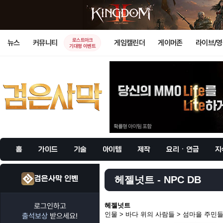
로스트아크
뉴스
커뮤니티
게임캘린더
게이머존
라이브/
기대평 이벤트
홈
가이드
기술
아이템
제작
요리 · 연금
지
검은사막 인벤
헤젤넛트 - NPC DB
로그인하고
헤젤넛트
인물 > 바다 위의 사람들 > 섬마을 주민
출석보상
받으세요!