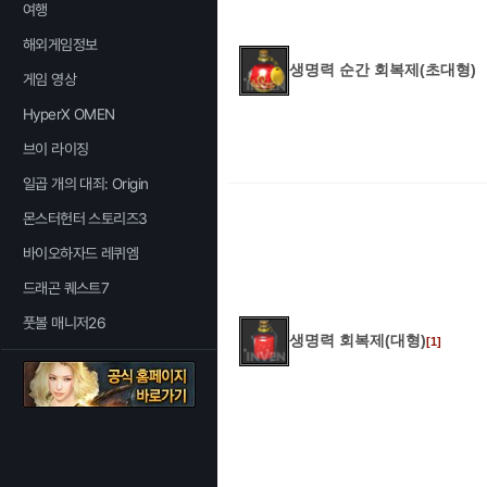
여행
해외게임정보
생명력 순간 회복제(초대형)
게임 영상
HyperX OMEN
브이 라이징
일곱 개의 대죄: Origin
몬스터헌터 스토리즈3
바이오하자드 레퀴엠
드래곤 퀘스트7
풋볼 매니저26
생명력 회복제(대형)
[1]