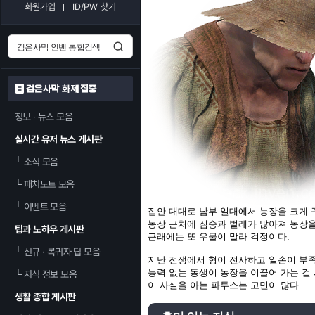
회원가입
ID/PW 찾기
검은사막 화제 집중
정보 · 뉴스 모음
실시간 유저 뉴스 게시판
└
소식 모음
└
패치노트 모음
└
이벤트 모음
집안 대대로 남부 일대에서 농장을 크게 
농장 근처에 짐승과 벌레가 많아져 농장을
팁과 노하우 게시판
근래에는 또 우물이 말라 걱정이다.
└
신규 · 복귀자 팁 모음
지난 전쟁에서 형이 전사하고 일손이 부
능력 없는 동생이 농장을 이끌어 가는 걸
└
지식 정보 모음
이 사실을 아는 파투스는 고민이 많다.
생활 종합 게시판