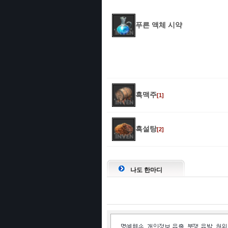
푸른 액체 시약
흑맥주
[1]
흑설탕
[2]
나도 한마디