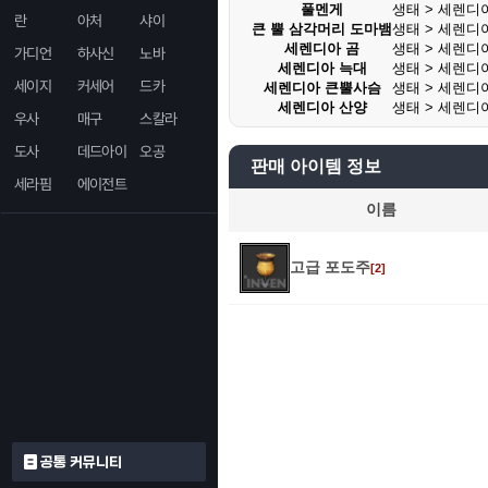
풀멘게
생태 > 세렌디
란
아처
샤이
큰 뿔 삼각머리 도마뱀
생태 > 세렌디
세렌디아 곰
생태 > 세렌디
가디언
하사신
노바
세렌디아 늑대
생태 > 세렌디
세이지
커세어
드카
세렌디아 큰뿔사슴
생태 > 세렌디
세렌디아 산양
생태 > 세렌디
우사
매구
스칼라
도사
데드아이
오공
판매 아이템 정보
세라핌
에이전트
이름
고급 포도주
[2]
공통 커뮤니티