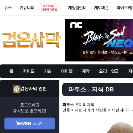
로스트아크
뉴스
커뮤니티
게임캘린더
게이머존
라이브/
기대평 이벤트
홈
가이드
기술
아이템
제작
요리 · 연금
지
검은사막 인벤
파투스 - 지식 DB
로그인하고
파투스
코끼리자리
인물 > 세렌디아의 사람들 > 세렌디아의
출석보상
받으세요!
로그인