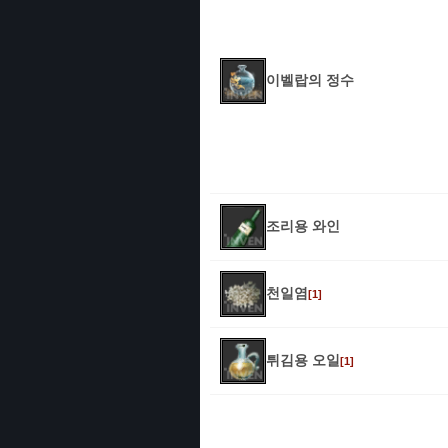
이벨랍의 정수
조리용 와인
천일염
[1]
튀김용 오일
[1]