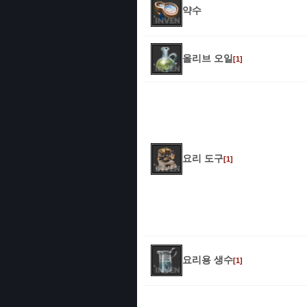
약수
올리브 오일
[1]
요리 도구
[1]
요리용 생수
[1]