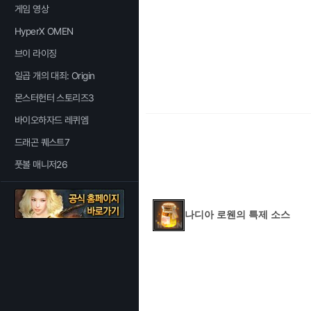
게임 영상
HyperX OMEN
브이 라이징
일곱 개의 대죄: Origin
몬스터헌터 스토리즈3
바이오하자드 레퀴엠
드래곤 퀘스트7
풋볼 매니저26
나디아 로웬의 특제 소스