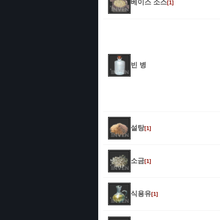
베이스 소스
[1]
빈 병
설탕
[1]
소금
[1]
식용유
[1]