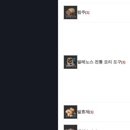
럼주
[1]
발레노스 전통 요리 도구
[1]
발효제
[1]