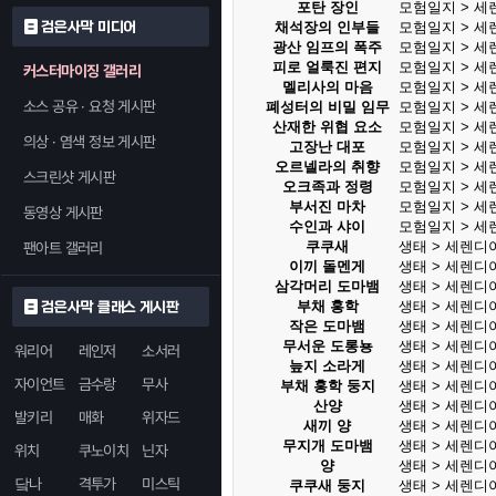
포탄 장인
모험일지 > 세
검은사막 미디어
채석장의 인부들
모험일지 > 세
광산 임프의 폭주
모험일지 > 세
피로 얼룩진 편지
모험일지 > 세
커스터마이징 갤러리
멜리사의 마음
모험일지 > 세
소스 공유 · 요청 게시판
폐성터의 비밀 임무
모험일지 > 세
산재한 위협 요소
모험일지 > 세
의상 · 염색 정보 게시판
고장난 대포
모험일지 > 세
오르넬라의 취향
모험일지 > 세
스크린샷 게시판
오크족과 정령
모험일지 > 세
부서진 마차
모험일지 > 세
동영상 게시판
수인과 샤이
모험일지 > 세
쿠쿠새
생태 > 세렌디
팬아트 갤러리
이끼 돌멘게
생태 > 세렌디
삼각머리 도마뱀
생태 > 세렌디
부채 홍학
생태 > 세렌디
검은사막 클래스 게시판
작은 도마뱀
생태 > 세렌디
무서운 도롱뇽
생태 > 세렌디
워리어
레인저
소서러
늪지 소라게
생태 > 세렌디
자이언트
금수랑
무사
부채 홍학 둥지
생태 > 세렌디
산양
생태 > 세렌디
발키리
매화
위자드
새끼 양
생태 > 세렌디
무지개 도마뱀
생태 > 세렌디
위치
쿠노이치
닌자
양
생태 > 세렌디
닼나
격투가
미스틱
쿠쿠새 둥지
생태 > 세렌디