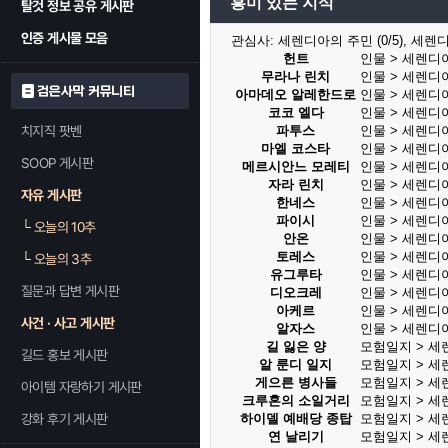
흥미 있는 지식
탈것 정보 공유 게시판
인증 게시물 모음
관심사:
세렌디아의 주민 (0/5), 세렌디아
헌트
인물 > 세렌디
무라나 린치
인물 > 세렌디
검은사막 커뮤니티
아마데오 알레한드로
인물 > 세렌디
코코 엘다
인물 > 세렌디
치지직 팟벤
파투스
인물 > 세렌디
마엘 코스타
인물 > 세렌디
SOOP 게시판
메르시안느 모레티
인물 > 세렌디
자라 린치
인물 > 세렌디
자유 게시판
한네스
인물 > 세렌디
파이시
인물 > 세렌디
└
오늘의 10추
안온
인물 > 세렌디
토레스
인물 > 세렌디
└
오늘의 3추
유그루타
인물 > 세렌디
질문과 답변 게시판
디오크레
인물 > 세렌디
아케르
인물 > 세렌디
사건 · 사고 게시판
알자스
인물 > 세렌디
길 잃은 양
모험일지 > 세
길드 홍보 게시판
알 룬디 일지
모험일지 > 세
게으른 병사들
모험일지 > 세
아이템 자랑하기 게시판
크루혼의 소일거리
모험일지 > 세
강화 후기 게시판
하이델 예배당 종탑
모험일지 > 세
연 날리기
모험일지 > 세