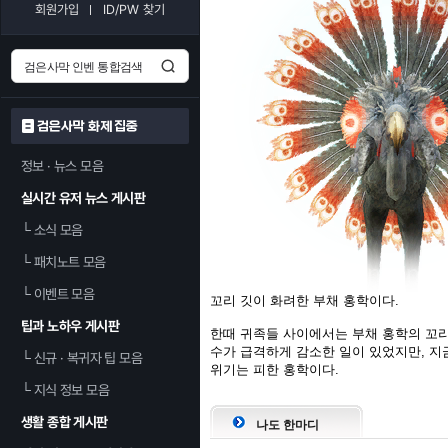
회원가입
ID/PW 찾기
검은사막 화제 집중
정보 · 뉴스 모음
실시간 유저 뉴스 게시판
└
소식 모음
└
패치노트 모음
└
이벤트 모음
꼬리 깃이 화려한 부채 홍학이다.
팁과 노하우 게시판
한때 귀족들 사이에서는 부채 홍학의 꼬리
수가 급격하게 감소한 일이 있었지만, 지
└
신규 · 복귀자 팁 모음
위기는 피한 홍학이다.
└
지식 정보 모음
생활 종합 게시판
나도 한마디