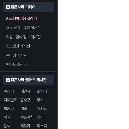
검은사막 미디어
커스터마이징 갤러리
소스 공유 · 요청 게시판
의상 · 염색 정보 게시판
스크린샷 게시판
동영상 게시판
팬아트 갤러리
검은사막 클래스 게시판
워리어
레인저
소서러
자이언트
금수랑
무사
발키리
매화
위자드
위치
쿠노이치
닌자
닼나
격투가
미스틱