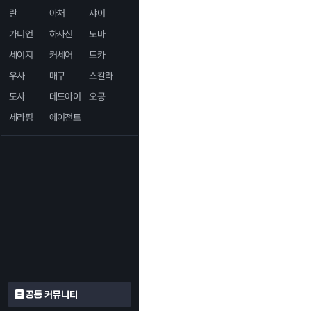
란
아처
샤이
가디언
하사신
노바
세이지
커세어
드카
우사
매구
스칼라
도사
데드아이
오공
세라핌
에이전트
공통 커뮤니티