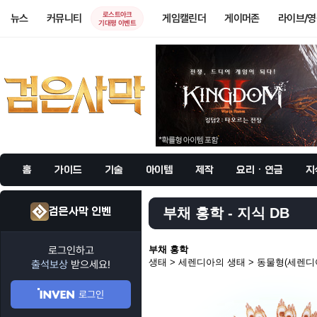
로스트아크
뉴스
커뮤니티
게임캘린더
게이머존
라이브/
기대평 이벤트
홈
가이드
기술
아이템
제작
요리 · 연금
지
검은사막 인벤
부채 홍학 - 지식 DB
로그인하고
부채 홍학
생태 > 세렌디아의 생태 > 동물형(세렌디
출석보상
받으세요!
로그인