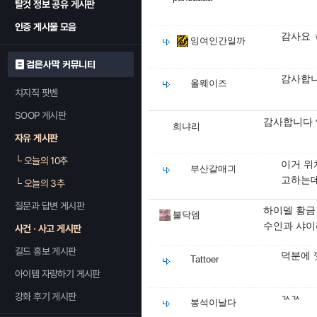
탈것 정보 공유 게시판
인증 게시물 모음
감사요 
잉여인간일까
검은사막 커뮤니티
감사합니
올웨이즈
치지직 팟벤
SOOP 게시판
감사합니다 
희냐리
자유 게시판
└
오늘의 10추
이거 위
부산갈매긔
고하는데
└
오늘의 3추
질문과 답변 게시판
하이델 황금
불닥뎀
수인과 샤이
사건 · 사고 게시판
길드 홍보 게시판
덕분에 
Tattoer
아이템 자랑하기 게시판
강화 후기 게시판
ㄳㄳ
봉석이날다