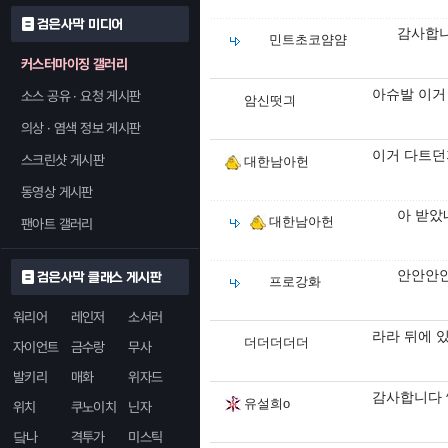
검은사막 미디어
감사합
민트초코얌얌
커스터마이징 갤러리
아슈발 이거
소스 공유 · 요청 게시판
암신떳긔
의상 · 염색 정보 게시판
이거 다트던
스크린샷 게시판
대한남아헌
동영상 게시판
아 받았
대한남아헌
팬아트 갤러리
안안안안
검은사막 클래스 게시판
프로강화
워리어
레인저
소서러
라라 뒤에 
더더더더더
자이언트
금수랑
무사
발키리
매화
위자드
감사합니다 
유설희o
위치
쿠노이치
닌자
닼나
격투가
미스틱