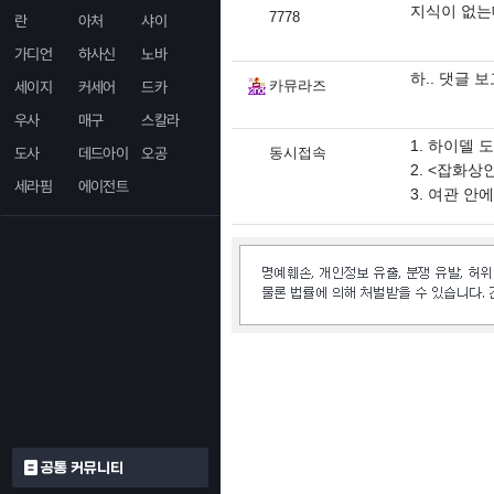
지식이 없는
7778
란
아처
샤이
가디언
하사신
노바
하.. 댓글 보
카뮤라즈
세이지
커세어
드카
우사
매구
스칼라
1. 하이델 
도사
데드아이
오공
동시접속
2. <잡화상
세라핌
에이전트
3. 여관 안
공통 커뮤니티