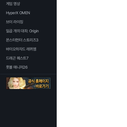
게임 영상
HyperX OMEN
브이 라이징
일곱 개의 대죄: Origin
몬스터헌터 스토리즈3
바이오하자드 레퀴엠
드래곤 퀘스트7
풋볼 매니저26