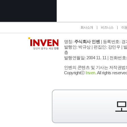
회사소개
비즈니스
이
명칭:
주식회사 인벤
| 등록번호: 경기
발행인: 박규상 | 편집인: 강민우 |
발
층
발행연월일: 2004 11. 11 |
전화번호: 02 
인벤의 콘텐츠 및 기사는 저작권법의 
Copyrightⓒ
Inven.
All rights reserved
모