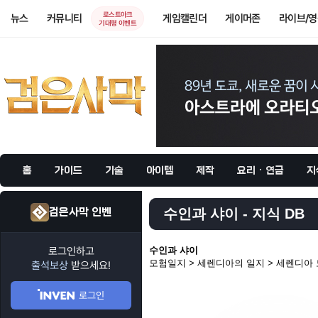
로스트아크
뉴스
커뮤니티
게임캘린더
게이머존
라이브/
기대평 이벤트
홈
가이드
기술
아이템
제작
요리 · 연금
지
검은사막 인벤
수인과 샤이 - 지식 DB
로그인하고
수인과 샤이
모험일지 > 세렌디아의 일지 > 세렌디아 
출석보상
받으세요!
로그인