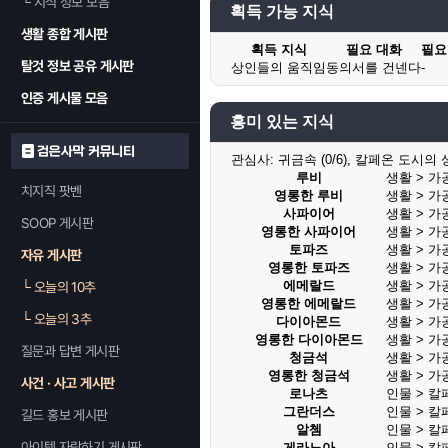
└
지식 정보 모음
획득 가능 지식
생활 종합 게시판
획득 지식
필요 대화
필요
탈것 정보 공유 게시판
상인들의 움직임
동의서를 건넨다
-
인증 게시물 모음
흥미 있는 지식
검은사막 커뮤니티
관심사:
귀금속 (0/6), 칼페온 도시의 상인
루비
생활 > 가
치지직 팟벤
영롱한 루비
생활 > 가
사파이어
생활 > 가
SOOP 게시판
영롱한 사파이어
생활 > 가
토파즈
생활 > 가
자유 게시판
영롱한 토파즈
생활 > 가
에메랄드
생활 > 가
└
오늘의 10추
영롱한 에메랄드
생활 > 가
└
오늘의 3추
다이아몬드
생활 > 가
영롱한 다이아몬드
생활 > 가
질문과 답변 게시판
청금석
생활 > 가
영롱한 청금석
생활 > 가
사건 · 사고 게시판
로나츠
인물 > 칼
그란더스
인물 > 칼
길드 홍보 게시판
알쳄
인물 > 칼
아이템 자랑하기 게시판
게라노아
인물 > 칼