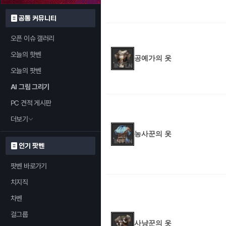
공통 커뮤니티
오픈 이슈 갤러리
오늘의 핫벤
공예가의 옷
오늘의 팟벤
AI 그림 그리기
PC 견적 게시판
더보기
농사꾼의 옷
인기 팟벤
팟벤 바로가기
치지직
차벤
걸그룹
사냥꾼의 옷