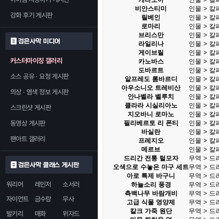
비안스티미
인물 > 칼
강화 후기 게시판
릴베인
인물 > 칼
로마리
인물 > 칼
브리스만
인물 > 칼
검은사막 미디어
라일리나
인물 > 칼
게이브릴
인물 > 칼
커스터마이징 갤러리
카노바스
인물 > 칼
도바르트
인물 > 칼
소스 공유 · 요청 게시판
알프레도 롬바르디
인물 > 칼
아우소니오 트레비산
인물 > 칼
의상 · 염색 정보 게시판
안나벨라 벨루치
인물 > 칼
클라라 시실리아노
인물 > 칼
스크린샷 게시판
지오바니 로마노
인물 > 칼
동영상 게시판
필리베르토 리 폰티
인물 > 칼
바실란
인물 > 칼
팬아트 갤러리
프레지오
인물 > 칼
메르브
인물 > 칼
드리간 전통 털모자
무역 > 드
검은사막 클래스 게시판
오색으로 수놓은 마구 세트
무역 > 드
아로 특제 바구니
무역 > 드
워리어
레인저
소서러
하늘소리 풍경
무역 > 드
측백나무 바람개비
무역 > 드
자이언트
금수랑
무사
고급 식물 영양제
무역 > 드
칼크 가죽 원단
무역 > 드
발키리
매화
위자드