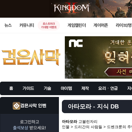
로스트아크
뉴스
커뮤니티
게임캘린더
게이머존
라이브/
기대평 이벤트
홈
가이드
기술
아이템
제작
요리 · 연금
지
검은사막 인벤
아타모라 - 지식 DB
로그인하고
아타모라
고블린자리
인물 > 드리간의 사람들 > 드벤크룬의 
출석보상
받으세요!