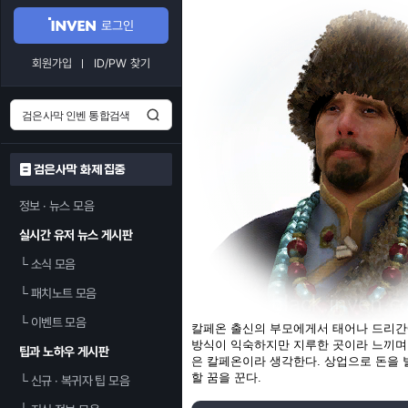
로그인
회원가입
ID/PW 찾기
검은사막 화제 집중
정보 · 뉴스 모음
실시간 유저 뉴스 게시판
└
소식 모음
└
패치노트 모음
└
이벤트 모음
칼페온 출신의 부모에게서 태어나 드리간
방식이 익숙하지만 지루한 곳이라 느끼며,
팁과 노하우 게시판
은 칼페온이라 생각한다. 상업으로 돈을 
할 꿈을 꾼다.
└
신규 · 복귀자 팁 모음