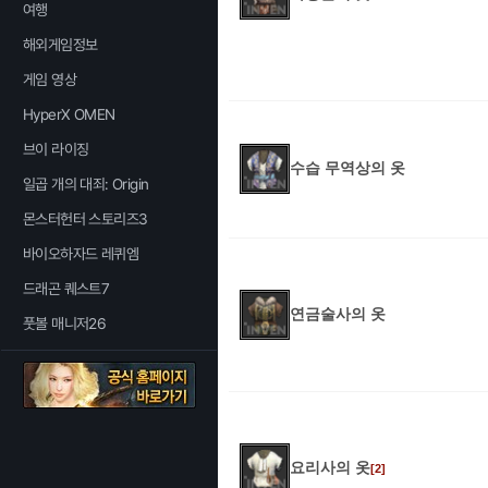
여행
해외게임정보
게임 영상
HyperX OMEN
브이 라이징
수습 무역상의 옷
일곱 개의 대죄: Origin
몬스터헌터 스토리즈3
바이오하자드 레퀴엠
드래곤 퀘스트7
연금술사의 옷
풋볼 매니저26
요리사의 옷
[2]