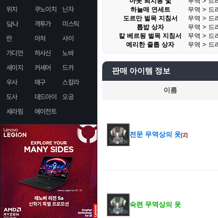
마못 퇴치용 덫
무역 > 드
위치
쿠노이치
닌자
하늘매 연세트
무역 > 드
도르만 벌목 지침서
무역 > 드
닼나
격투가
미스틱
톱밥 상자
무역 > 드
칼 베르됭 벌목 지침서
무역 > 드
란
아처
샤이
예리한 줄톱 상자
무역 > 드
가디언
하사신
노바
세이지
커세어
드카
판매 아이템 정보
우사
매구
스칼라
이름
도사
데드아이
오공
세라핌
에이전트
전문 무역상의 옷
[2]
숙련 무역상의 옷