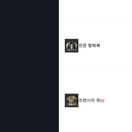
전문 항해복
조련사의 옷
[1]