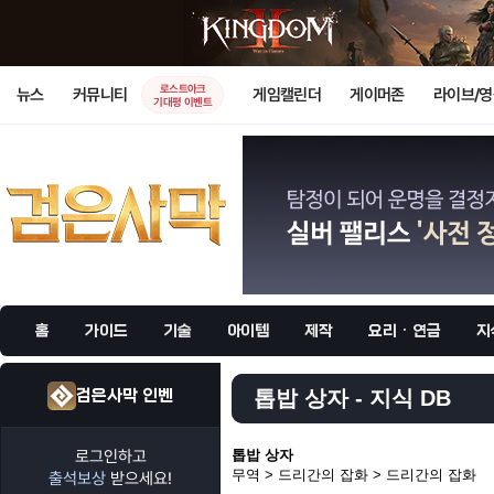
로스트아크
뉴스
커뮤니티
게임캘린더
게이머존
라이브/
기대평 이벤트
홈
가이드
기술
아이템
제작
요리 · 연금
지
검은사막 인벤
톱밥 상자 - 지식 DB
로그인하고
톱밥 상자
무역 > 드리간의 잡화 > 드리간의 잡화
출석보상
받으세요!