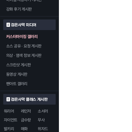
강화 후기 게시판
검은사막 미디어
커스터마이징 갤러리
소스 공유 · 요청 게시판
의상 · 염색 정보 게시판
스크린샷 게시판
동영상 게시판
팬아트 갤러리
검은사막 클래스 게시판
워리어
레인저
소서러
자이언트
금수랑
무사
발키리
매화
위자드