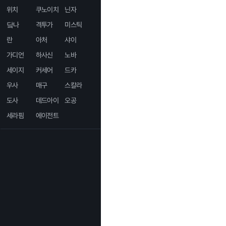
위치
쿠노이치
닌자
닼나
격투가
미스틱
란
아처
샤이
가디언
하사신
노바
세이지
커세어
드카
우사
매구
스칼라
도사
데드아이
오공
세라핌
에이전트