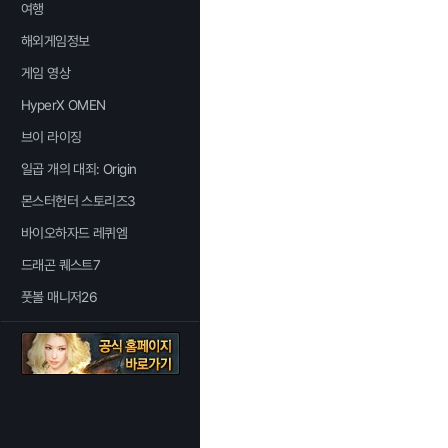
여행
해외게임정보
게임 영상
HyperX OMEN
브이 라이징
일곱 개의 대죄: Origin
몬스터헌터 스토리즈3
바이오하자드 레퀴엠
드래곤 퀘스트7
풋볼 매니저26