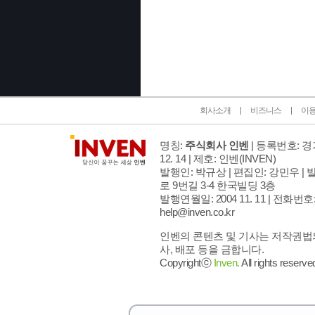
인벤 공식 미디어 파트너 및 제휴 파트너
회사소개
비즈니스
이
명칭:
주식회사 인벤
| 등록번호: 경기
12. 14 | 제호: 인벤
(INVEN)
발행인: 박규상 | 편집인: 강민우 |
발
로 9번길 3-4 한국빌딩 3층
발행연월일: 2004 11. 11 |
전화번호: 02
help@inven.co.kr
인벤의 콘텐츠 및 기사는 저작권법의
사, 배포 등을 금합니다.
Copyrightⓒ
Inven.
All rights reserve