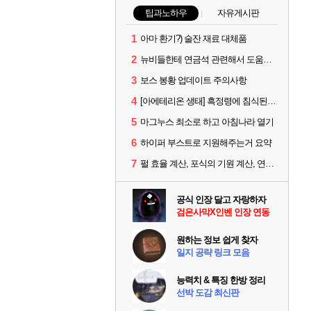
팁과노하우
자유게시판
1
아마 환기?) 술잔 재료 대체품
2
뉴비들한테 연금석 관련해서 도움이 될까해서..(벨의심장 등)
3
보스 봉황 업데이트 주의사항
4
[아에테리온 생태] 흑정령에 침식된 검사/용병
5
마그누스 최소로 하고 아침나라 열기
6
하이퍼 부스트로 지원해주는거 요약
7
펄 효율 계산, 포식의 기원 계산, 연금석 계산 사이트 공유
공식 인장 달고 자랑하자
검은사막X인벤 인장 연동
원하는 정보 쉽게 찾자
일지 공략 링크 모음
능력치 & 특징 한방 정리
선박 도감 최신판