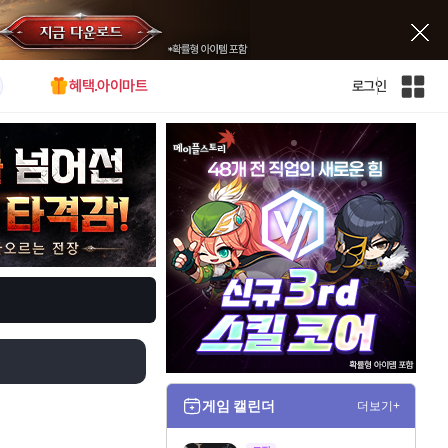
혜택.아이마트
로그인
인
벤
전
체
사
이
트
맵
게임 캘린더
더보기+