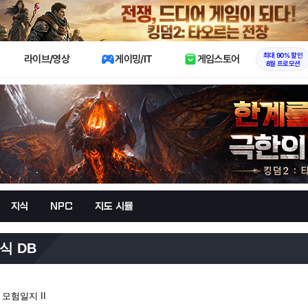
X
최대 90% 할인
라이브/영상
게이밍/IT
게임스토어
8월 프로모션
지식
NPC
지도 시뮬
식 DB
모험일지 II