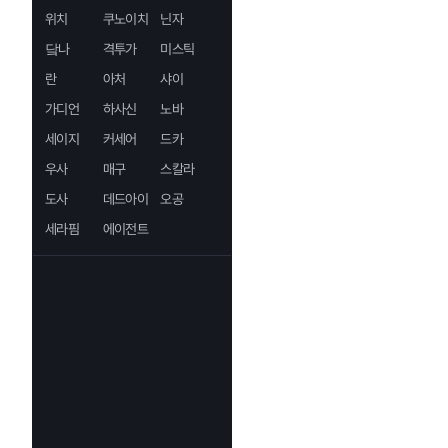
위치
쿠노이치
닌자
닼나
격투가
미스틱
란
아처
샤이
가디언
하사신
노바
세이지
커세어
드카
우사
매구
스칼라
도사
데드아이
오공
세라핌
에이전트