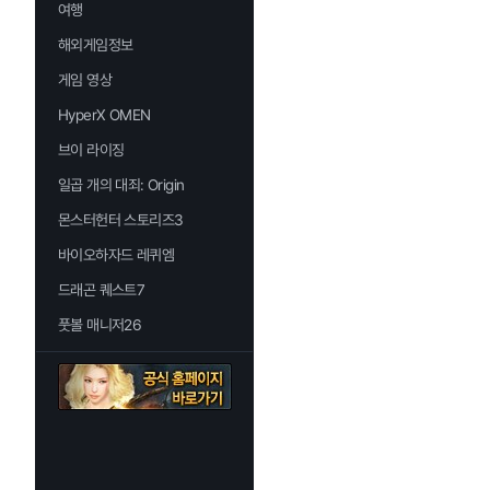
여행
해외게임정보
게임 영상
HyperX OMEN
브이 라이징
일곱 개의 대죄: Origin
몬스터헌터 스토리즈3
바이오하자드 레퀴엠
드래곤 퀘스트7
풋볼 매니저26