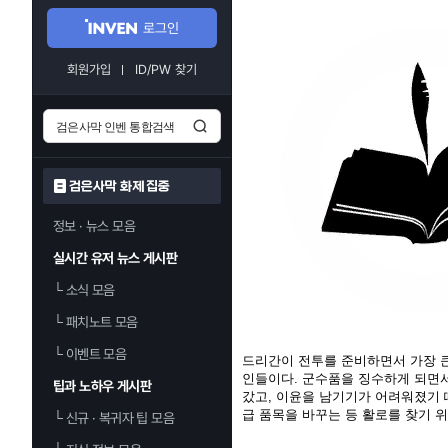
로그인
회원가입
ID/PW 찾기
검은사막 화제 집중
정보 · 뉴스 모음
실시간 유저 뉴스 게시판
└
소식 모음
└
패치노트 모음
└
이벤트 모음
드리간이 전투를 준비하면서 가장 큰
인들이다. 군수품을 징수하게 되면서
팁과 노하우 게시판
갔고, 이윤을 남기기가 어려워졌기 
급 품목을 바꾸는 등 활로를 찾기 위
└
신규 · 복귀자 팁 모음