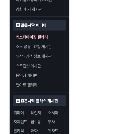
강화 후기 게시판
검은사막 미디어
커스터마이징 갤러리
소스 공유 · 요청 게시판
의상 · 염색 정보 게시판
스크린샷 게시판
동영상 게시판
팬아트 갤러리
검은사막 클래스 게시판
워리어
레인저
소서러
자이언트
금수랑
무사
발키리
매화
위자드