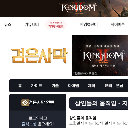
로스트아크
뉴스
커뮤니티
게임캘린더
게이머존
기대평 이벤트
홈
가이드
기술
아이템
제작
요리 · 연금
검은사막 인벤
상인들의 움직임 - 지
로그인하고
상인들의 움직임
모험일지 > 드리간의 일지 > 드리간 
출석보상
받으세요!