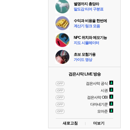
별명까지 총망라
말도감 티어 구분표
수익과 비용을 한번에
계산기 링크 모음
NPC 위치와 메모기능
지도 시뮬레이터
초보 모험가용
가이드 영상
검은사막 LIVE 방송
검은사막 공식
OFF
시권
OFF
검은사막 OBI
OFF
다마네기쿤
OFF
모아준
OFF
새로고침
더보기