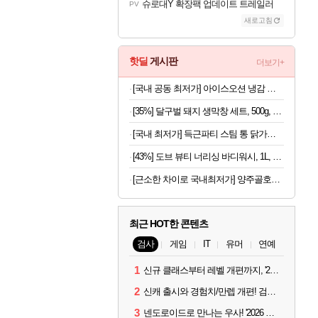
슈로대Y 확장팩 업데이트 트레일러
PV
새로고침
핫딜
게시판
더보기+
[국내 공동 최저가] 아이스오션 냉감 홑이불 100x150
[35%] 달구벌 돼지 생막창 세트, 500g, 2봉
[국내 최저가] 득근파티 스팀 통 닭가슴살 6종 혼합 x 30팩
[43%] 도브 뷰티 너리싱 바디워시, 1L, 2개
[근소한 차이로 국내최저가] 양주골호랑떡 문어발소떡 1kg
최근 HOT한 콘텐츠
검사
게임
IT
유머
연예
1
신규 클래스부터 레벨 개편까지, '2026 검은사막 하이델 연회' 총정리
2
신캐 출시와 경험치/만렙 개편! 검사 2026 하이델 연회 모아보기
3
넨도로이드로 만나는 우사! '2026 하이델 연회' 막바지 깜짝 공개