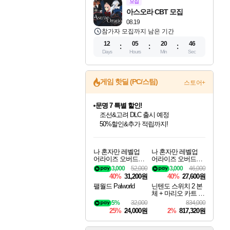
모집
아스오라 CBT 모집
08.19
참가자 모집까지 남은 기간
12
05
20
45
Days
Hours
Min
Sec
문명 7 특별 할인!
게임 핫딜 (PC/스팀)
스토어+
조선&고려 DLC 출시 예정
50%할인&추가 적립까지!
귀무자: 검의 길 예약 판매 중!
10% 할인과
이니&베니 혜택까지!
인벤게임즈 8월 특별 할인!
드래곤소드: 어웨이크닝 입점!
비스트 오브 리인카네이션 정식 출시!
커세어 코브 출시 기념 할인!
더 렐릭 퍼스트 가디언 정식 출시
베데스다 40주년 기념 할인 중!
마블 투혼 파이팅 소울즈 예약 판매 중!
캡콤 프렌차이즈 할인 진행 중!
캡콤 일부 상품 상시 할인
스타워즈 은하계 레이서
로블록스 기프트 카드 공식 입점
인기 퍼블리셔 모음!
스팀으로 만나는 드래곤소드!
게임프릭 신작 IP
해적'섬'을 발전시키자!
설화x하드코어 액션!
베데스다의 명작들을
마블 히어로 총 출동&화려한 격투!
몬헌, 바하 등 인기 IP를
몬헌 와일즈 & 드래곤즈 도그마2
인벤게임즈에서 10% 추가 적립
Robux를 가장 안전하고
나 혼자만 레벨업
나 혼자만 레벨업
최대 90% 할인가를 만나보세요!
네이버혜택과 함께 만나보세요!
네이버 혜택가와 함께 예약하세요!
할인&네이버혜택으로 만나보세요!
네이버페이 혜택과 만나보세요!
40주년 프로모션으로 만나보세요!
네이버 포인트 혜택까지!
할인가에 만나보세요!
일부 에디션 상시 할인!
혜택으로 예약 판매 중
편안하게 충전하세요
어라이즈 오버드라
어라이즈 오버드라
이브 디럭스 에디션
이브 Solo Leveling A
3,000
52,000
3,000
46,000
Solo Leveling Arise
rise
40%
31,200원
40%
27,600원
Overdrive Deluxe Edi
팰월드 Palworld
닌텐도 스위치 2 본
tion
체 + 마리오 카트 월
드 + 포켓몬 포코피
5%
32,000
834,000
아 번들
25%
24,000원
2%
817,320원