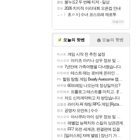
봉누도2 두 번째 티저 - 일상
클립
2026 치지직 이리대회 오픈컵 안내
정보
초ㅇㅎ) 수녀 코스프레 제로투
ㅗㅜㅑ
더보기+
오늘의 팟벤
오늘의 핫벤
게임 시작 전 추천 설정
비스트
아키츠 아키나 성우 정보 및 주요 필모
아스오라
7년만에 가족여행을 다녀왔습니다.
여행
테스트 때는 로비에 온라인 기능이 있는데
리밋제로
힐링 탐험 게임 Bearly Awesome 챕터 1 트레일러
PV
60프레임 나오는데 정상일까요?
레퀴엠
프롤로그 테스트를 마치고.. (feat. 리아)
리밋제로
저도 신차계약하고 차 받았습니다
차벤
라이자 AI 채팅 RPG 게임 [RyzaChat: AI] 공개
섭컬겜
공명자 모먼트 | 수수
명조
아사쿠라 마이 성우 정보 및 주요 필모
아스오라
레벨업 능력치와 스킬의 상관관계
비스트
FF7 외전 세계관, 완결편에 집결
해외겜
[일러스트] 자매 앨범 | 장난기 가득한 오후의 공원 (리메이크판)
명조