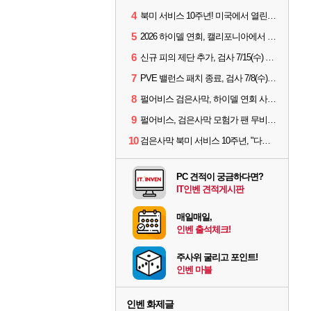
4
북미 서비스 10주년! 미국에서 열린 '검은사막 하이델 연회'
5
2026 하이델 연회, 캘리포니아에서 개최
6
신규 피의 제단 추가, 검사 7/15(수) 패치 핵심 정리
7
PVE 밸런스 패치 종료, 검사 7/8(수) 패치 핵심 정리
8
펄어비스 검은사막, 하이델 연회 사전 이벤트 시작
9
펄어비스, 검은사막 모험가 팬 무비 '마디걸스' 글로벌 상영회 개최
10
검은사막 북미 서비스 10주년, "다음 10년도 우리만의 액션으로"
PC 견적이 궁금하다면?
IT인벤 견적게시판
매일매일,
인벤 출석체크!
주사위 굴리고 포인트!
인벤 마블
인벤 화제글