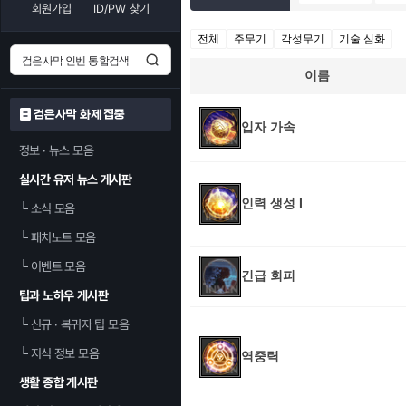
회원가입
ID/PW 찾기
전체
주무기
각성무기
기술 심화
이름
검은사막 화제 집중
입자 가속
정보 · 뉴스 모음
실시간 유저 뉴스 게시판
인력 생성 I
└
소식 모음
└
패치노트 모음
└
이벤트 모음
긴급 회피
팁과 노하우 게시판
└
신규 · 복귀자 팁 모음
└
지식 정보 모음
역중력
생활 종합 게시판