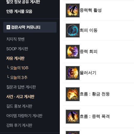
탈것 정보 공유 게시판
중력핵 활성
인증 게시물 모음
검은사막 커뮤니티
회피 이동
치지직 팟벤
SOOP 게시판
중력 회피
자유 게시판
└
오늘의 10추
물러서기
└
오늘의 3추
질문과 답변 게시판
흐름 : 황금 천둥
사건 · 사고 게시판
길드 홍보 게시판
아이템 자랑하기 게시판
흐름 : 중력 폭격
강화 후기 게시판