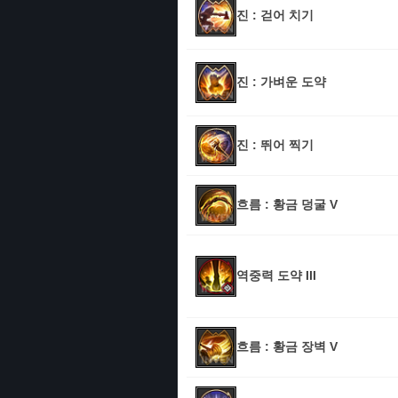
진 : 걷어 치기
진 : 가벼운 도약
진 : 뛰어 찍기
흐름 : 황금 덩굴 V
역중력 도약 III
흐름 : 황금 장벽 V