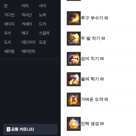
란
아처
샤이
가디언
하사신
노바
투구 부수기 III
세이지
커세어
드카
우사
매구
스칼라
두 발 차기 III
도사
데드아이
오공
세라핌
에이전트
걷어 치기 III
올려 찍기 III
가벼운 도약 III
인력 생성 III
공통 커뮤니티