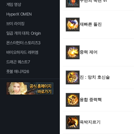
무한의 숙련 VI
게임 영상
HyperX OMEN
브이 라이징
재빠른 돌진
일곱 개의 대죄: Origin
몬스터헌터 스토리즈3
중력 제어
바이오하자드 레퀴엠
드래곤 퀘스트7
풋볼 매니저26
진 : 망치 호신술
융합 중력핵
윽박지르기