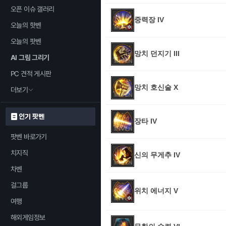
오픈 이슈 갤러리
중력장 IV
오늘의 핫벤
오늘의 팟벤
망치 던지기 III
AI 그림 그리기
PC 견적 게시판
망치 호신술 X
더보기
인기 팟벤
장타 IV
팟벤 바로가기
치지직
신의 무게추 IV
차벤
걸그룹
위치 에너지 V
여행
해외게임정보