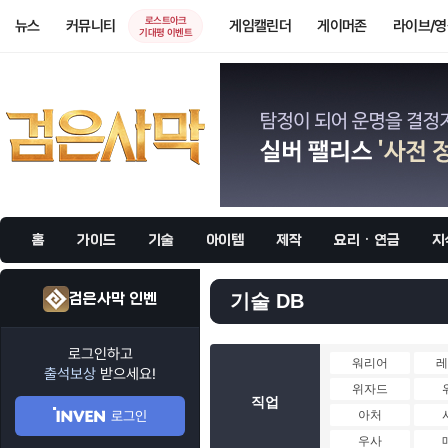
로스트아크
뉴스
커뮤니티
게임캘린더
게이머존
라이브/
기대평 이벤트
홈
가이드
기술
아이템
제작
요리 · 연금
지
검은사막 인벤
기술 DB
로그인하고
워리어
출석보상
받으세요!
위자드
직업
로그인
아처
우사