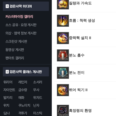
질량과 가속도
검은사막 미디어
커스터마이징 갤러리
흐름 : 척력 생성
소스 공유 · 요청 게시판
의상 · 염색 정보 게시판
중력핵 설치 II
스크린샷 게시판
동영상 게시판
분노 흡수
팬아트 갤러리
검은사막 클래스 게시판
분노 전이
워리어
레인저
소서러
자이언트
금수랑
무사
뛰어 찍기 II
발키리
매화
위자드
위치
쿠노이치
닌자
흑정령의 환영
닼나
격투가
미스틱