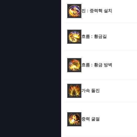
진 : 중력핵 설치
흐름 : 황금길
흐름 : 황금 방벽
가속 돌진
중력 굴절