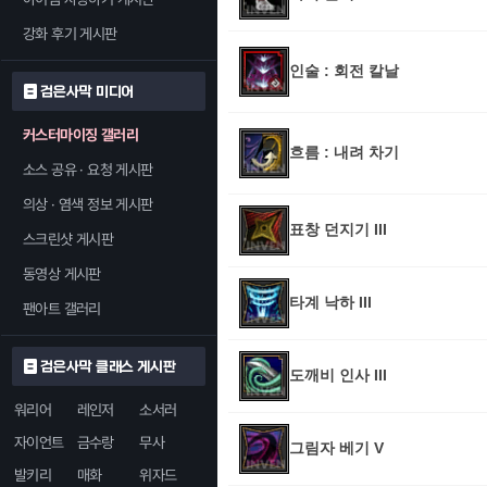
강화 후기 게시판
인술 : 회전 칼날
검은사막 미디어
커스터마이징 갤러리
흐름 : 내려 차기
소스 공유 · 요청 게시판
의상 · 염색 정보 게시판
표창 던지기 III
스크린샷 게시판
동영상 게시판
타계 낙하 III
팬아트 갤러리
검은사막 클래스 게시판
도깨비 인사 III
워리어
레인저
소서러
자이언트
금수랑
무사
그림자 베기 V
발키리
매화
위자드