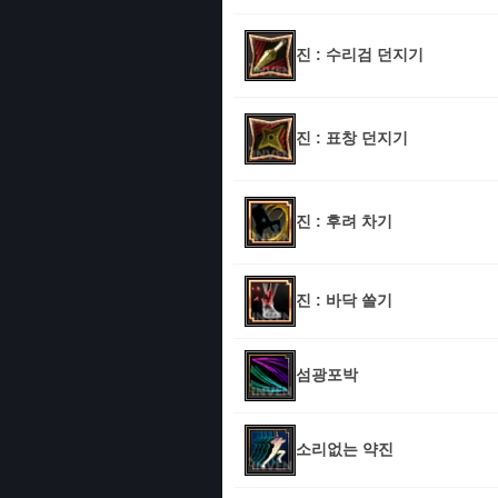
진 : 수리검 던지기
진 : 표창 던지기
진 : 후려 차기
진 : 바닥 쓸기
섬광포박
소리없는 약진