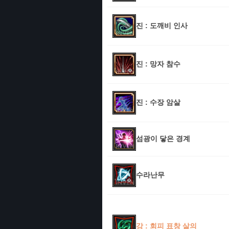
진 : 도깨비 인사
진 : 망자 참수
진 : 수장 암살
섬광이 닿은 경계
수라난무
강 : 회피 표창 살의