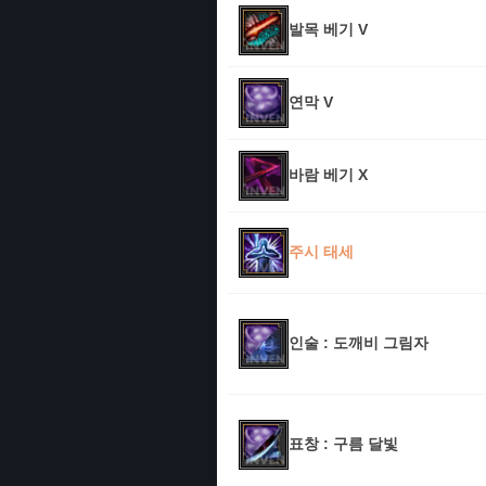
발목 베기 V
연막 V
바람 베기 X
주시 태세
인술 : 도깨비 그림자
표창 : 구름 달빛