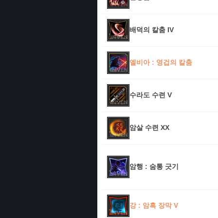
배덕의 칼춤 IV
엘비아 : 영겁의 칼춤
수라도 수련 V
암살 수련 XX
암행 : 숨통 긋기
강 : 암흑 장막 V