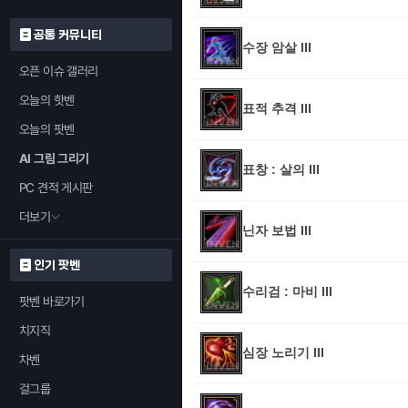
공통 커뮤니티
수장 암살 III
오픈 이슈 갤러리
오늘의 핫벤
표적 추격 III
오늘의 팟벤
AI 그림 그리기
표창 : 살의 III
PC 견적 게시판
더보기
닌자 보법 III
인기 팟벤
수리검 : 마비 III
팟벤 바로가기
치지직
심장 노리기 III
차벤
걸그룹