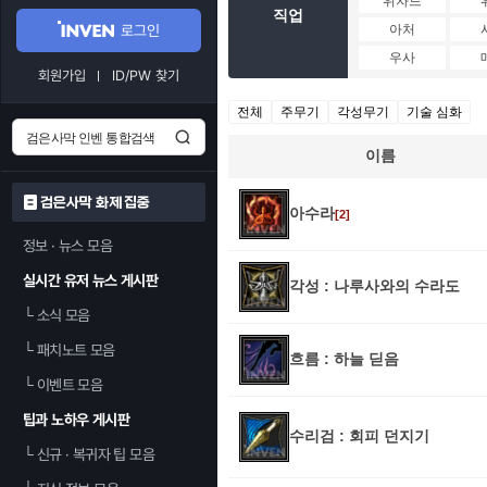
위자드
직업
로그인
아처
우사
회원가입
ID/PW 찾기
전체
주무기
각성무기
기술 심화
이름
검은사막 화제 집중
아수라
[2]
정보 · 뉴스 모음
실시간 유저 뉴스 게시판
각성 : 나루사와의 수라도
└
소식 모음
└
패치노트 모음
흐름 : 하늘 딛음
└
이벤트 모음
팁과 노하우 게시판
수리검 : 회피 던지기
└
신규 · 복귀자 팁 모음