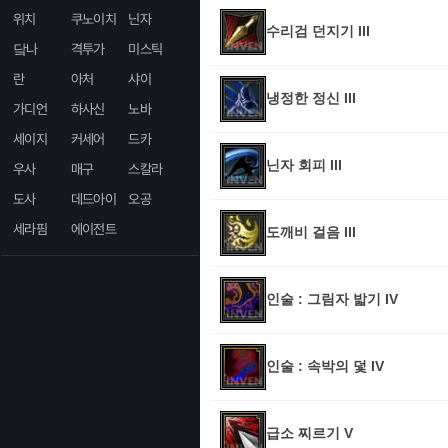
위치
쿠노이치
닌자
수리검 던지기 III
닼나
격투가
미스틱
란
아처
샤이
냉정한 정신 III
가디언
하사신
노바
세이지
커세어
드카
닌자 회피 III
우사
매구
스칼라
도사
데드아이
오공
세라핌
에이전트
도깨비 걸음 III
인술 : 그림자 밟기 IV
인술 : 속박의 덫 IV
급소 찌르기 V