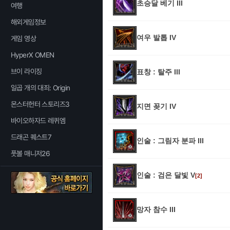
초승달 베기 III
여행
해외게임정보
여우 발톱 IV
게임 영상
HyperX OMEN
브이 라이징
표창 : 탈주 III
일곱 개의 대죄: Origin
몬스터헌터 스토리즈3
지면 꽂기 IV
바이오하자드 레퀴엠
드래곤 퀘스트7
인술 : 그림자 분파 III
풋볼 매니저26
인술 : 검은 달빛 V
[2]
망자 참수 III