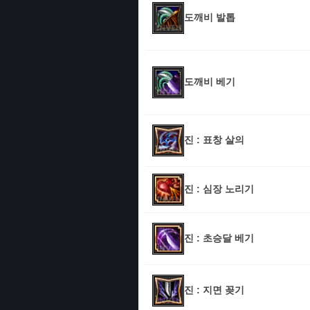
도깨비 발톱
도깨비 베기
진 : 표창 살의
진 : 심장 노리기
진 : 초승달 베기
진 : 지면 꽂기