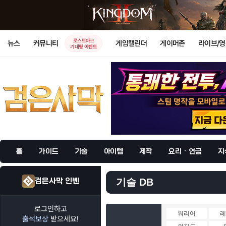
로스트아크
뉴스
커뮤니티
게임캘린더
게이머존
라이브/
기대평 이벤트
홈
가이드
기술
아이템
제작
요리 · 연금
지
검은사막 인벤
기술 DB
로그인하고
워리어
출석보상
받으세요!