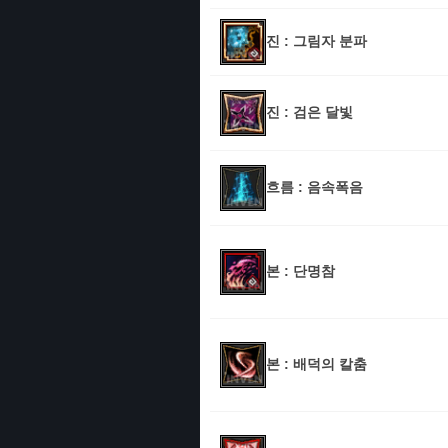
진 : 그림자 분파
진 : 검은 달빛
흐름 : 음속폭음
본 : 단명참
본 : 배덕의 칼춤