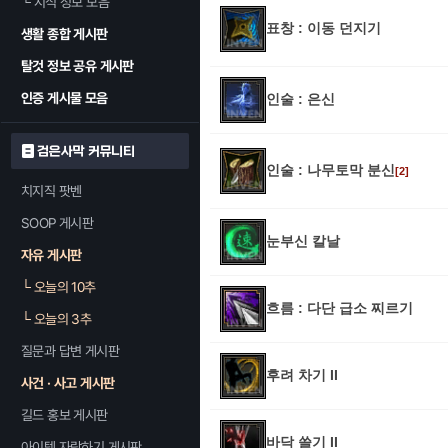
└
지식 정보 모음
표창 : 이동 던지기
생활 종합 게시판
탈것 정보 공유 게시판
인증 게시물 모음
인술 : 은신
검은사막 커뮤니티
인술 : 나무토막 분신
[2]
치지직 팟벤
SOOP 게시판
눈부신 칼날
자유 게시판
└
오늘의 10추
흐름 : 다단 급소 찌르기
└
오늘의 3추
질문과 답변 게시판
후려 차기 II
사건 · 사고 게시판
길드 홍보 게시판
바닥 쓸기 II
아이템 자랑하기 게시판