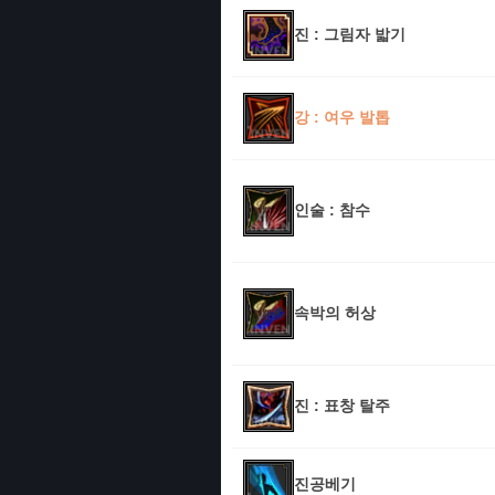
진 : 그림자 밟기
강 : 여우 발톱
인술 : 참수
속박의 허상
진 : 표창 탈주
진공베기