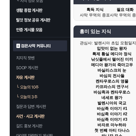
└
지식 정보 모음
획득 지식
필요 대화
생활 종합 게시판
사막 무역의 증표
사막 무역의 
탈것 정보 공유 게시판
인증 게시물 모음
흥미 있는 지식
관심사:
발렌시아 초입 모험일지 I (
검은사막 커뮤니티
입맛이 없는 왕자
특제 황실 메디아 정식
치지직 팟벤
낚싯줄에서 떨어진 미끼
메디아 왕가의 죽마고우
SOOP 게시판
바실리스크의 눈
바심의 전사들
자유 게시판
켄타우로스의 영물
카프라스의 연구서
└
오늘의 10추
바심족과 켄타우로스
└
오늘의 3추
네세르 왕가
발렌시아의 국교
질문과 답변 게시판
바심족 이야기 #1
바심족 이야기 #2
사건 · 사고 게시판
바심족 이야기 #3
바자르 마누하라
길드 홍보 게시판
첫 번째 아티 다나스
아이템 자랑하기 게시판
카나쟈 모스