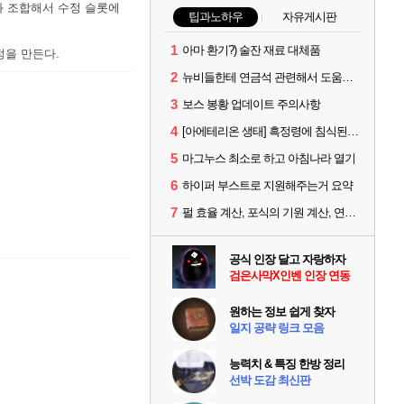
와 조합해서 수정 슬롯에
팁과노하우
자유게시판
1
아마 환기?) 술잔 재료 대체품
정을 만든다.
2
뉴비들한테 연금석 관련해서 도움이 될까해서..(벨의심장 등)
3
보스 봉황 업데이트 주의사항
4
[아에테리온 생태] 흑정령에 침식된 검사/용병
5
마그누스 최소로 하고 아침나라 열기
6
하이퍼 부스트로 지원해주는거 요약
7
펄 효율 계산, 포식의 기원 계산, 연금석 계산 사이트 공유
공식 인장 달고 자랑하자
검은사막X인벤 인장 연동
원하는 정보 쉽게 찾자
일지 공략 링크 모음
능력치 & 특징 한방 정리
선박 도감 최신판