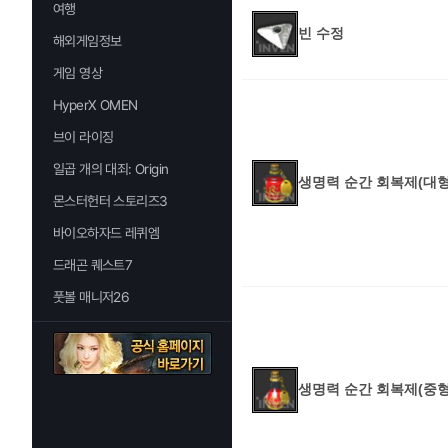
여행
빈 수정
해외게임정보
게임 영상
HyperX OMEN
브이 라이징
일곱 개의 대죄: Origin
생명력 순간 회복제(대형
몬스터헌터 스토리즈3
바이오하자드 레퀴엠
드래곤 퀘스트7
풋볼 매니저26
생명력 순간 회복제(중형