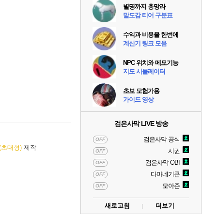
별명까지 총망라
말도감 티어 구분표
수익과 비용을 한번에
계산기 링크 모음
NPC 위치와 메모기능
지도 시뮬레이터
초보 모험가용
가이드 영상
검은사막 LIVE 방송
검은사막 공식
OFF
(초대형)
제작
시권
OFF
검은사막 OBI
OFF
다마네기쿤
OFF
모아준
OFF
새로고침
더보기