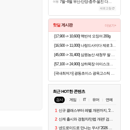
7월~8월 부산-단양-충주-울진 다녀왔어요~
여행
새로고침
핫딜
게시판
더보기+
[17,900 -> 10,600] 맥반석 오징어 200g
[16,500 -> 11,000] 나랑드사이다 제로 345ml x 24개
[45,000 -> 31,400] 삼원농산 새청무 쌀 상등급 10kg
[57,100 -> 24,900] 상하목장 아이스크림 8개 (초코+프로즌그릭요거트+바이오요거트파르페)
[국내최저가] 광동초이스 광옥고스틱 산삼배양근 30포
최근 HOT한 콘텐츠
검사
게임
IT
유머
연예
1
신규 클래스부터 레벨 개편까지, '2026 검은사막 하이델 연회' 총정리
2
신캐 출시와 경험치/만렙 개편! 검사 2026 하이델 연회 모아보기
3
넨도로이드로 만나는 우사! '2026 하이델 연회' 막바지 깜짝 공개