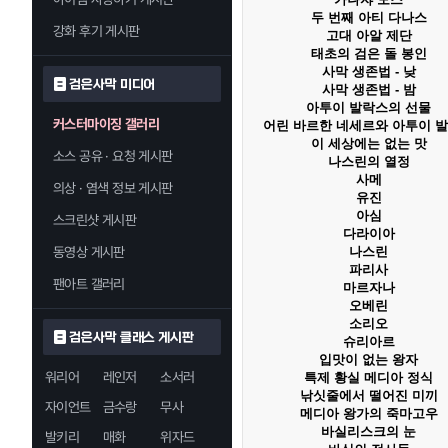
두 번째 아티 다나스
강화 후기 게시판
고대 아알 제단
태초의 검은 돌 봉인
사막 생존법 - 낮
검은사막 미디어
사막 생존법 - 밤
아투이 발락스의 선물
커스터마이징 갤러리
어린 바르한 네세르와 아투이 
이 세상에는 없는 맛
소스 공유 · 요청 게시판
나스린의 열정
사메
의상 · 염색 정보 게시판
유진
아심
스크린샷 게시판
다라이아
동영상 게시판
나스린
파리사
팬아트 갤러리
마르자나
오베린
소리오
검은사막 클래스 게시판
슈리아르
입맛이 없는 왕자
워리어
레인저
소서러
특제 황실 메디아 정식
낚싯줄에서 떨어진 미끼
자이언트
금수랑
무사
메디아 왕가의 죽마고우
바실리스크의 눈
발키리
매화
위자드