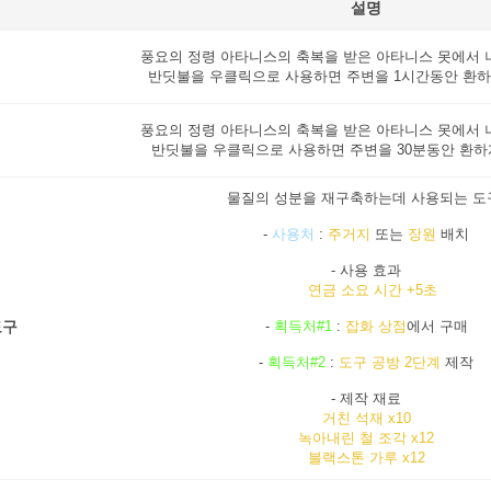
설명
풍요의 정령 아타니스의 축복을 받은 아타니스 못에서 
반딧불을 우클릭으로 사용하면 주변을 1시간동안 환하
풍요의 정령 아타니스의 축복을 받은 아타니스 못에서 
반딧불을 우클릭으로 사용하면 주변을 30분동안 환하
물질의 성분을 재구축하는데 사용되는 도
-
사용처
:
주거지
또는
장원
배치
- 사용 효과
연금 소요 시간 +5초
도구
-
획득처#1
:
잡화 상점
에서 구매
-
획득처#2
:
도구 공방 2단계
제작
- 제작 재료
거친 석재 x10
녹아내린 철 조각 x12
블랙스톤 가루 x12