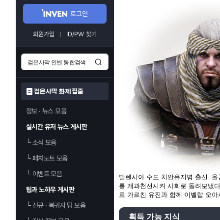
로그인
회원가입
ID/PW 찾기
검은사막 화제 집중
정보 · 뉴스 모음
실시간 유저 뉴스 게시판
└
소식 모음
└
패치노트 모음
└
이벤트 모음
발렌시아 수도 치안유지병 출신. 올
를 개과천선시켜 사회로 돌려보냈다
팁과 노하우 게시판
로 가르친 유진과 함께 이벨랍 오아
└
신규 · 복귀자 팁 모음
획득 가능 지식