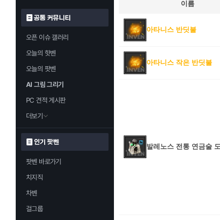
이름
공통 커뮤니티
아타니스 반딧불
오픈 이슈 갤러리
오늘의 핫벤
아타니스 작은 반딧불
오늘의 팟벤
AI 그림 그리기
PC 견적 게시판
더보기
인기 팟벤
발레노스 전통 연금술 
팟벤 바로가기
치지직
차벤
걸그룹