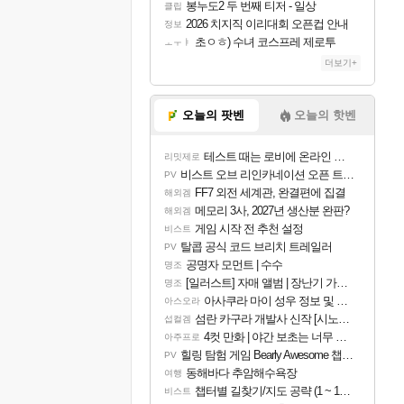
봉누도2 두 번째 티저 - 일상
클립
2026 치지직 이리대회 오픈컵 안내
정보
초ㅇㅎ) 수녀 코스프레 제로투
ㅗㅜㅑ
더보기+
오늘의 팟벤
오늘의 핫벤
테스트 때는 로비에 온라인 기능이 있는데
리밋제로
비스트 오브 리인카네이션 오픈 트레일러
PV
FF7 외전 세계관, 완결편에 집결
해외겜
메모리 3사, 2027년 생산분 완판?
해외겜
게임 시작 전 추천 설정
비스트
탈콥 공식 코드 브리치 트레일러
PV
공명자 모먼트 | 수수
명조
[일러스트] 자매 앨범 | 장난기 가득한 오후의 공원 (리메이크판)
명조
아사쿠라 마이 성우 정보 및 주요 필모
아스오라
섬란 카구라 개발사 신작 [시노비 넥서스] 연내 출시 예정
섭컬겜
4컷 만화 | 야간 보초는 너무 힘들어
아주프로
힐링 탐험 게임 Bearly Awesome 챕터 1 트레일러
PV
동해바다 추암해수욕장
여행
챕터별 길찾기/지도 공략 (1 ~ 12장)
비스트