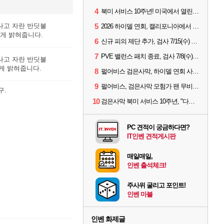
4
북미 서비스 10주년! 미국에서 열린 '검은사막 하이델 연회'
나고 자란 반딧불
5
2026 하이델 연회, 캘리포니아에서 개최
게 밝혀줍니다.
6
신규 피의 제단 추가, 검사 7/15(수) 패치 핵심 정리
7
PVE 밸런스 패치 종료, 검사 7/8(수) 패치 핵심 정리
나고 자란 반딧불
게 밝혀줍니다.
8
펄어비스 검은사막, 하이델 연회 사전 이벤트 시작
9
펄어비스, 검은사막 모험가 팬 무비 '마디걸스' 글로벌 상영회 개최
구.
10
검은사막 북미 서비스 10주년, "다음 10년도 우리만의 액션으로"
PC 견적이 궁금하다면?
IT인벤 견적게시판
매일매일,
인벤 출석체크!
주사위 굴리고 포인트!
인벤 마블
인벤 화제글