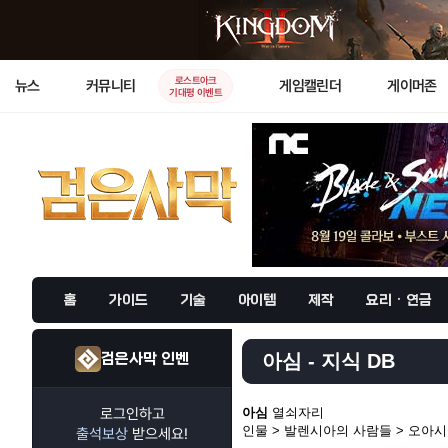
로스트아크
뉴스
커뮤니티
게임캘린더
게이머존
기대평 이벤트
홈
가이드
기술
아이템
제작
요리 · 연금
검은사막 인벤
아심 - 지식 DB
로그인하고
아심
열쇠자리
인물 > 발렌시아의 사람들 > 오아
출석보상
받으세요!