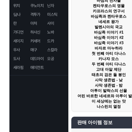
바심의 전사들
위치
쿠노이치
닌자
켄타우로스의 영물
카프라스의 연구서
닼나
격투가
미스틱
바심족과 켄타우로스
네세르 왕가
란
아처
샤이
발렌시아의 국교
가디언
하사신
노바
바심족 이야기 #1
바심족 이야기 #2
세이지
커세어
드카
바심족 이야기 #3
바자르 마누하라
우사
매구
스칼라
첫 번째 아티 다나스
도사
데드아이
오공
카나쟈 모스
두 번째 아티 다나스
세라핌
에이전트
고대 아알 제단
태초의 검은 돌 봉인
사막 생존법 - 낮
사막 생존법 - 밤
아투이 발락스의 선물
어린 바르한 네세르와 아투이 
이 세상에는 없는 맛
나스린의 열정
판매 아이템 정보