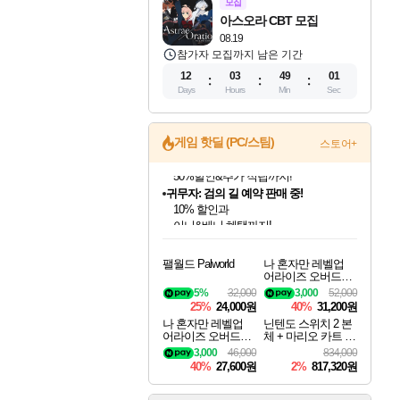
모집
아스오라 CBT 모집
08.19
참가자 모집까지 남은 기간
12
03
49
00
Days
Hours
Min
Sec
게임 핫딜 (PC/스팀)
스토어+
귀무자: 검의 길 예약 판매 중!
10% 할인과
이니&베니 혜택까지!
인벤게임즈 8월 특별 할인!
드래곤소드: 어웨이크닝 입점!
문명 7 특별 할인!
비스트 오브 리인카네이션 정식 출시!
커세어 코브 출시 기념 할인!
더 렐릭 퍼스트 가디언 정식 출시
베데스다 40주년 기념 할인 중!
마블 투혼 파이팅 소울즈 예약 판매 중!
캡콤 프렌차이즈 할인 진행 중!
캡콤 일부 상품 상시 할인
스타워즈 은하계 레이서
로블록스 기프트 카드 공식 입점
인기 퍼블리셔 모음!
스팀으로 만나는 드래곤소드!
조선&고려 DLC 출시 예정
게임프릭 신작 IP
해적'섬'을 발전시키자!
설화x하드코어 액션!
베데스다의 명작들을
마블 히어로 총 출동&화려한 격투!
몬헌, 바하 등 인기 IP를
몬헌 와일즈 & 드래곤즈 도그마2
인벤게임즈에서 10% 추가 적립
Robux를 가장 안전하고
팰월드 Palworld
나 혼자만 레벨업
최대 90% 할인가를 만나보세요!
네이버혜택과 함께 만나보세요!
50%할인&추가 적립까지!
네이버 혜택가와 함께 예약하세요!
할인&네이버혜택으로 만나보세요!
네이버페이 혜택과 만나보세요!
40주년 프로모션으로 만나보세요!
네이버 포인트 혜택까지!
할인가에 만나보세요!
일부 에디션 상시 할인!
혜택으로 예약 판매 중
편안하게 충전하세요
어라이즈 오버드라
이브 디럭스 에디션
5%
32,000
3,000
52,000
Solo Leveling Arise
25%
24,000원
40%
31,200원
Overdrive Deluxe Edi
나 혼자만 레벨업
닌텐도 스위치 2 본
tion
어라이즈 오버드라
체 + 마리오 카트 월
이브 Solo Leveling A
드 + 포켓몬 포코피
3,000
46,000
834,000
rise
아 번들
40%
27,600원
2%
817,320원