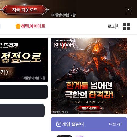
혜택.아이마트
로그인
인
벤
전
체
사
이
트
맵
게임 캘린더
더보기+