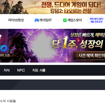
X
최대 90% 할인
라이브/영상
게이밍/IT
게임스토어
8월 프로모션
지식
NPC
지도 시뮬
시스의 사람들