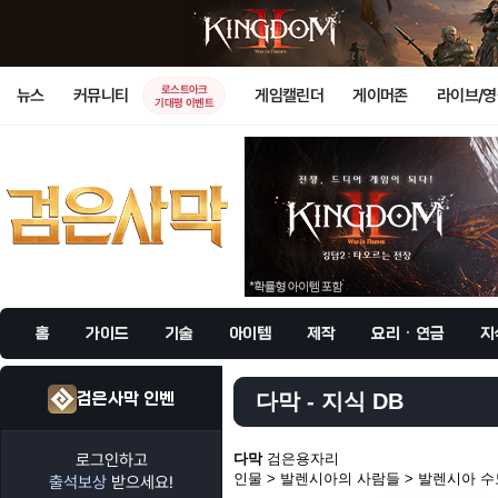
로스트아크
뉴스
커뮤니티
게임캘린더
게이머존
라이브/
기대평 이벤트
홈
가이드
기술
아이템
제작
요리 · 연금
지
검은사막 인벤
다막 - 지식 DB
로그인하고
다막
검은용자리
인물 > 발렌시아의 사람들 > 발렌시아 
출석보상
받으세요!