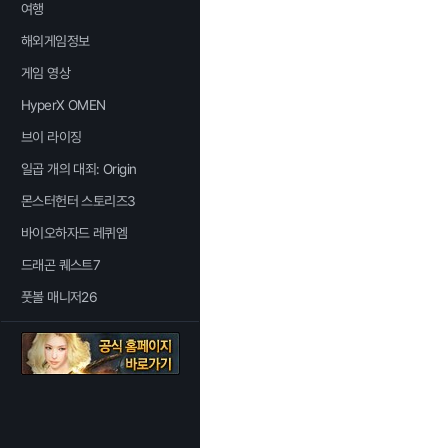
여행
해외게임정보
게임 영상
HyperX OMEN
브이 라이징
일곱 개의 대죄: Origin
몬스터헌터 스토리즈3
바이오하자드 레퀴엠
드래곤 퀘스트7
풋볼 매니저26