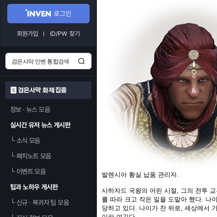
로그인
회원가입
ID/PW 찾기
검은사막 화제 집중
정보 · 뉴스 모음
실시간 유저 뉴스 게시판
└
소식 모음
└
패치노트 모음
└
이벤트 모음
발렌시아 황실 납품 관리자.
팁과 노하우 게시판
사하자드 국왕의 어린 시절, 그의 전투 
를 따라 크고 작은 일을 도맡아 했다. 나
└
신규 · 복귀자 팁 모음
당하고 있다. 나이가 찬 뒤로, 세상에서 
이라 여긴다.