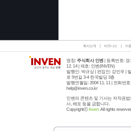
인벤 공식 미디어 파트너 및 제휴 파트너
회사소개
비즈니스
이
명칭:
주식회사 인벤
| 등록번호: 경기
12. 14 | 제호: 인벤
(INVEN)
발행인: 박규상 | 편집인: 강민우 |
발
로 9번길 3-4 한국빌딩 3층
발행연월일: 2004 11. 11 |
전화번호: 02
help@inven.co.kr
인벤의 콘텐츠 및 기사는 저작권법의
사, 배포 등을 금합니다.
Copyrightⓒ
Inven.
All rights reserve