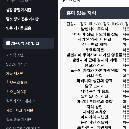
└
지식 정보 모음
생활 종합 게시판
흥미 있는 지식
탈것 정보 공유 게시판
관심사:
경제 III (0/7), 경제 II (0/7), 경
인증 게시물 모음
발렌시아 무역사
학문 
라바니아 상단과 오베린 상단
학문 
사라진 역사, 비단길
학문 
검은사막 커뮤니티
신 무역로 개척
학문 
무역학개론
학문 
치지직 팟벤
발렌시아 무역사에 새겨진 영웅들
학문 
발렌시아 근대 경제의 이해
학문 
SOOP 게시판
종교와 경제
학문 
노동의 가치와 자본가의 역할
학문 
자유 게시판
신의 손길
학문 
라바니아 상단의 증표
학문 
└
오늘의 10추
달구 코끼리
학문 
사막 무역의 증표
학문 
└
오늘의 3추
알티노바의 건설
학문 
질문과 답변 게시판
마우디 부다르의 통찰
학문 
지식 상인
학문 
사건 · 사고 게시판
사라진 부유층
학문 
메디아의 피난민
학문 
길드 홍보 게시판
논리적인 전달자
학문 
또 다른 적, 자연재해
학문 
아이템 자랑하기 게시판