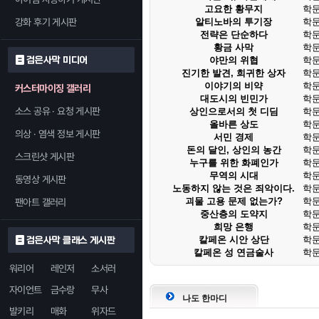
고요한 황무지
학문 
강화 후기 게시판
알티노바의 투기장
학문 
전략은 단순하다
학문 
황금 사막
학문 
검은사막 미디어
야만의 위협
학문 
진기한 발견, 희귀한 상자
학문 
이야기의 비약
학문 
커스터마이징 갤러리
대도시의 빈민가
학문
소스 공유 · 요청 게시판
상인으로서의 첫 디딤
학문
올바른 상도
학문
의상 · 염색 정보 게시판
서민 경제
학문
돈의 달인, 상인의 농간
학문
스크린샷 게시판
누구를 위한 화폐인가
학문
무역의 시대
학문
동영상 게시판
노동하지 않는 것은 죄악이다.
학문
괴물 고용 문제 없는가?
학문
팬아트 갤러리
중산층의 도약지
학문
희망 은행
학문
칼페온 시안 상단
학문
검은사막 클래스 게시판
칼페온 성 연금술사
학문
워리어
레인저
소서러
자이언트
금수랑
무사
나도 한마디
발키리
매화
위자드