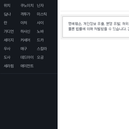
위치
쿠노이치
닌자
닼나
격투가
미스틱
란
아처
샤이
가디언
하사신
노바
세이지
커세어
드카
우사
매구
스칼라
도사
데드아이
오공
세라핌
에이전트