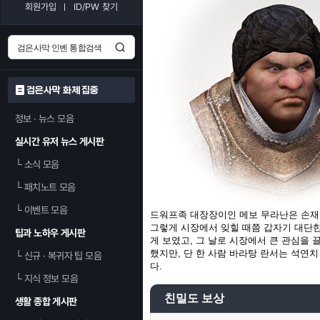
회원가입
ID/PW 찾기
검은사막 화제 집중
정보 · 뉴스 모음
실시간 유저 뉴스 게시판
└
소식 모음
└
패치노트 모음
└
이벤트 모음
드워프족 대장장이인 메보 무라난은 손재
그렇게 시장에서 잊힐 때쯤 갑자기 대단
팁과 노하우 게시판
게 보였고, 그 날로 시장에서 큰 관심을 
했지만, 단 한 사람 바라탕 란서는 석연치
└
신규 · 복귀자 팁 모음
다.
└
지식 정보 모음
친밀도 보상
생활 종합 게시판