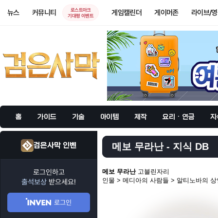
로스트아크
뉴스
커뮤니티
게임캘린더
게이머존
라이브/
기대평 이벤트
홈
가이드
기술
아이템
제작
요리 · 연금
지
검은사막 인벤
메보 무라난 - 지식 DB
로그인하고
메보 무라난
고블린자리
인물 > 메디아의 사람들 > 알티노바의 상
출석보상
받으세요!
로그인