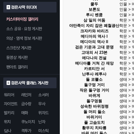
쿨두
인물 >
검은사막 미디어
보론도
인물 >
루시 벤쿰
인물 >
커스터마이징 갤러리
삼 일의 어둠
학문 > 역
야만족이 자리 잡은 폐철광산
학문 > 역
소스 공유 · 요청 게시판
크자카와 바리즈
학문 > 역
메디아의 역사 I
학문 > 역
의상 · 염색 정보 게시판
메디아의 역사 II
학문 > 역
검은 기운과 고대 문명
학문 > 역
스크린샷 게시판
고대의 서 23본
학문 > 역
동영상 게시판
에다나의 전설
학문 > 역
메디아를 거쳐 간 재앙
학문 > 역
팬아트 갤러리
카르티안 서
학문 > 역
난투사 레투사
학문 > 역
돌 코뿔소
생태 >
검은사막 클래스 게시판
돌구멍 거미
생태 >
작은 돌구멍 거미
생태 >
워리어
레인저
소서러
바위게
생태 >
돌구멍웜
생태 >
자이언트
금수랑
무사
성숙한 바위정령
생태 >
돌 머리 들소
생태 >
발키리
매화
위자드
바위거미
생태 >
위치
쿠노이치
닌자
풀 고슴도치
생태 >
황무지 치타룡
생태 >
닼나
격투가
미스틱
바위 머리 들소
생태 >