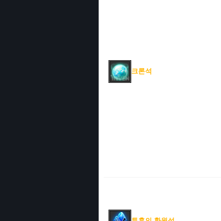
크론석
투혼의 환원석