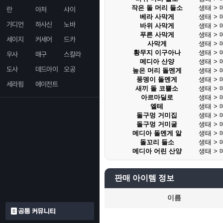
작은 돌 머리 들소
생태 >
란
아처
샤이
베라 사막게
생태 >
가디언
하사신
노바
바위 사막게
생태 >
푸른 사막게
생태 >
세이지
커세어
드카
사막게
생태 >
황무지 이구아나
생태 >
우사
매구
스칼라
메디아 산양
생태 >
도사
데드아이
오공
높은 머리 돌멘게
생태 >
풍뎅이 돌멘게
생태 >
세라핌
에이전트
새끼 돌 코뿔소
생태 >
아르마딜로
생태 >
엘테
생태 >
돌구멍 거미집
생태 >
돌구멍 거미굴
생태 >
메디아 돌멘게 알
생태 >
돌꼬리 들소
생태 >
메디아 어린 산양
생태 >
판매 아이템 정보
이름
공통 커뮤니티