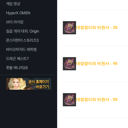
게임 영상
HyperX OMEN
브이 라이징
대장장이의 비전서 - 30
일곱 개의 대죄: Origin
몬스터헌터 스토리즈3
바이오하자드 레퀴엠
드래곤 퀘스트7
대장장이의 비전서 - 40
풋볼 매니저26
대장장이의 비전서 - 50