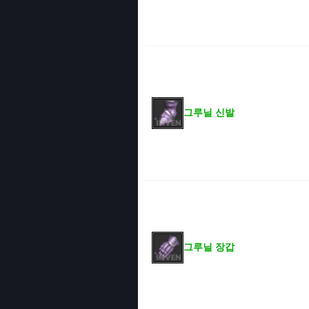
그루닐 신발
그루닐 장갑