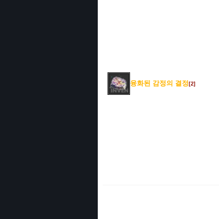
융화된 감정의 결정
[2]