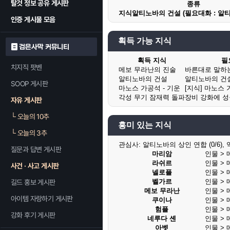
탈것 정보 공유 게시판
종류
지식
알티노바의 건설 (필요대화 : 알
인증 게시물 모음
획득 가능 지식
검은사막 커뮤니티
획득 지식
필
치지직 팟벤
메보 무라난의 진술
바른대로 말하는
알티노바의 건설
알티노바의 건
SOOP 게시판
마노스 가공석 - 기운
[지식] 마노스 
각성 무기 잠재력 돌파
장비 강화에 성
자유 게시판
└
오늘의 10추
흥미 있는 지식
└
오늘의 3추
관심사:
알티노바의 상인 연합 (0/6), 역사
질문과 답변 게시판
마리암
인물 >
라쉬르
인물 >
사건 · 사고 게시판
넬로플
인물 >
벨가르
인물 >
길드 홍보 게시판
메보 무라난
인물 >
아이템 자랑하기 게시판
쿠이나
인물 >
험플
인물 >
강화 후기 게시판
네루다 셴
인물 >
아벳
인물 >