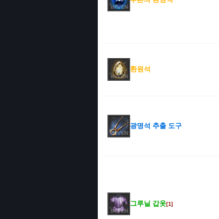
환원석
광명석 추출 도구
그루닐 갑옷
[1]