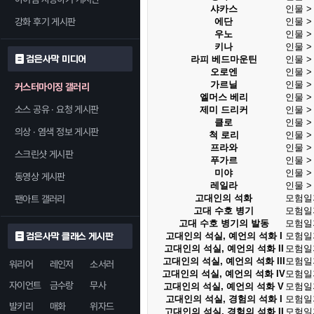
샤카스
인물 
강화 후기 게시판
에단
인물 
우노
인물 
키나
인물 
검은사막 미디어
라피 베드마운틴
인물 
오로엔
인물 
가르닐
인물 
커스터마이징 갤러리
엘머스 베리
인물 
소스 공유 · 요청 게시판
제미 드리커
인물 
클로
인물 
의상 · 염색 정보 게시판
척 로리
인물 
프라와
인물 
스크린샷 게시판
푸가르
인물 
미야
인물 
동영상 게시판
레일라
인물 
고대인의 석화
모험일
팬아트 갤러리
고대 수호 병기
모험일
고대 수호 병기의 발동
모험일
고대인의 석실, 예언의 석화 I
모험일
검은사막 클래스 게시판
고대인의 석실, 예언의 석화 II
모험일
고대인의 석실, 예언의 석화 III
모험일
워리어
레인저
소서러
고대인의 석실, 예언의 석화 IV
모험일
자이언트
금수랑
무사
고대인의 석실, 예언의 석화 V
모험일
고대인의 석실, 경험의 석화 I
모험일
발키리
매화
위자드
고대인의 석실, 경험의 석화 II
모험일