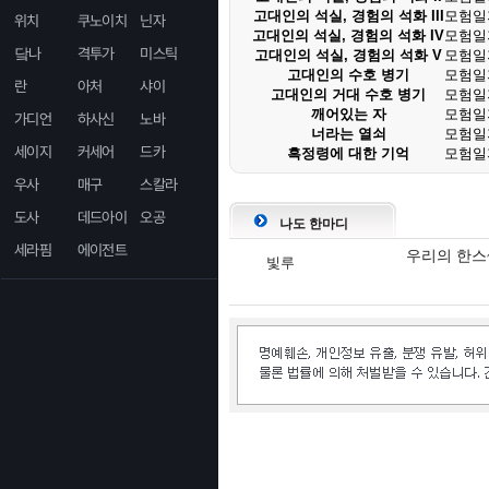
고대인의 석실, 경험의 석화 III
모험일
위치
쿠노이치
닌자
고대인의 석실, 경험의 석화 IV
모험일
닼나
격투가
미스틱
고대인의 석실, 경험의 석화 V
모험일
고대인의 수호 병기
모험일
란
아처
샤이
고대인의 거대 수호 병기
모험일
깨어있는 자
모험일
가디언
하사신
노바
너라는 열쇠
모험일
세이지
커세어
드카
흑정령에 대한 기억
모험일
우사
매구
스칼라
도사
데드아이
오공
나도 한마디
세라핌
에이전트
우리의 한스~
빛루