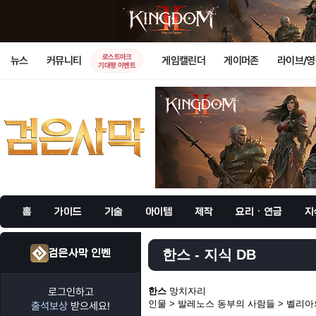
로스트아크
뉴스
커뮤니티
게임캘린더
게이머존
라이브/
기대평 이벤트
홈
가이드
기술
아이템
제작
요리 · 연금
지
검은사막 인벤
한스 - 지식 DB
로그인하고
한스
망치자리
인물 > 발레노스 동부의 사람들 > 벨리
출석보상
받으세요!