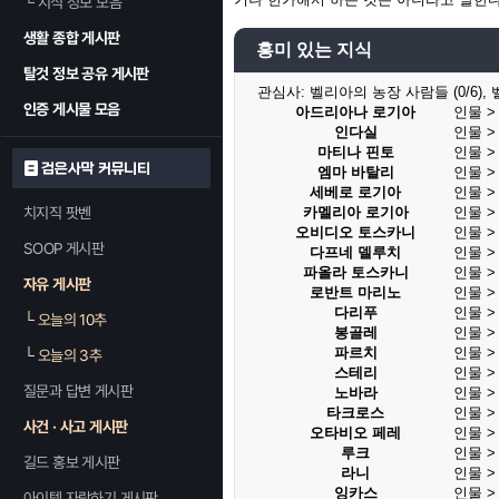
└
지식 정보 모음
생활 종합 게시판
흥미 있는 지식
탈것 정보 공유 게시판
관심사:
벨리아의 농장 사람들 (0/6), 
인증 게시물 모음
아드리아나 로기아
인물 
인다실
인물 
마티나 핀토
인물 
검은사막 커뮤니티
엠마 바탈리
인물 
세베로 로기아
인물 
치지직 팟벤
카멜리아 로기아
인물 
오비디오 토스카니
인물 
SOOP 게시판
다프네 델루치
인물 
파올라 토스카니
인물 
자유 게시판
로반트 마리노
인물 
다리푸
인물 
└
오늘의 10추
봉골레
인물 
파르치
인물 
└
오늘의 3추
스테리
인물 
질문과 답변 게시판
노바라
인물 
타크로스
인물 
사건 · 사고 게시판
오타비오 페레
인물 
루크
인물 
길드 홍보 게시판
라니
인물 
잉카스
인물 
아이템 자랑하기 게시판