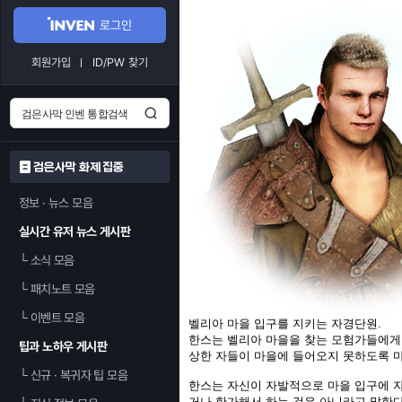
로그인
회원가입
ID/PW 찾기
검은사막 화제 집중
정보 · 뉴스 모음
실시간 유저 뉴스 게시판
└
소식 모음
└
패치노트 모음
└
이벤트 모음
벨리아 마을 입구를 지키는 자경단원.
한스는 벨리아 마을을 찾는 모험가들에게
팁과 노하우 게시판
상한 자들이 마을에 들어오지 못하도록 마
└
신규 · 복귀자 팁 모음
한스는 자신이 자발적으로 마을 입구에 자
거나 한가해서 하는 것은 아니라고 말한다