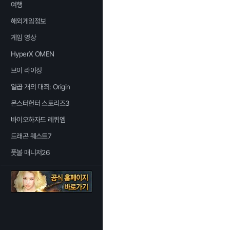
여행
해외게임정보
게임 영상
HyperX OMEN
브이 라이징
일곱 개의 대죄: Origin
몬스터헌터 스토리즈3
바이오하자드 레퀴엠
드래곤 퀘스트7
풋볼 매니저26