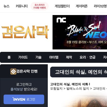
로스트아크
뉴스
커뮤니티
게임캘린더
게이머존
라이브/
기대평 이벤트
홈
가이드
기술
아이템
제작
요리 · 연금
지
검은사막 인벤
고대인의 석실, 예언의 석화
로그인하고
고대인의 석실, 예언의 석화 I
모험일지 > 발레노스의 일지 > 고대인의
출석보상
받으세요!
로그인