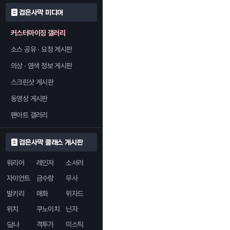
검은사막 미디어
커스터마이징 갤러리
소스 공유 · 요청 게시판
의상 · 염색 정보 게시판
스크린샷 게시판
동영상 게시판
팬아트 갤러리
검은사막 클래스 게시판
워리어
레인저
소서러
자이언트
금수랑
무사
발키리
매화
위자드
위치
쿠노이치
닌자
닼나
격투가
미스틱