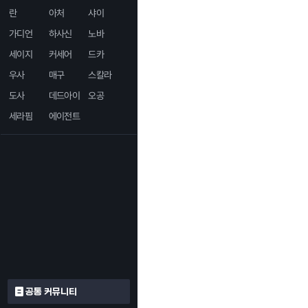
란
아처
샤이
가디언
하사신
노바
세이지
커세어
드카
우사
매구
스칼라
도사
데드아이
오공
세라핌
에이전트
공통 커뮤니티