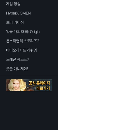
게임 영상
HyperX OMEN
브이 라이징
일곱 개의 대죄: Origin
몬스터헌터 스토리즈3
바이오하자드 레퀴엠
드래곤 퀘스트7
풋볼 매니저26