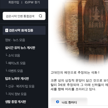
회원가입
ID/PW 찾기
검은사막 화제 집중
정보 · 뉴스 모음
실시간 유저 뉴스 게시판
└
소식 모음
└
패치노트 모음
└
이벤트 모음
고대인의 예언으로 추정되는 석화 I
팁과 노하우 게시판
크론 성의 상징적 문양이 담긴 것으로 보
탈리 3세로 추정되며 그 아래 신하들이 
└
신규 · 복귀자 팁 모음
세를 향해 머리를 조아리고 있다.
└
지식 정보 모음
생활 종합 게시판
나도 한마디