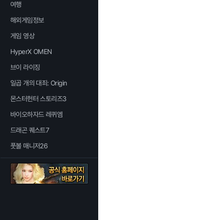
여행
해외게임정보
게임 영상
HyperX OMEN
브이 라이징
일곱 개의 대죄: Origin
몬스터헌터 스토리즈3
바이오하자드 레퀴엠
드래곤 퀘스트7
풋볼 매니저26