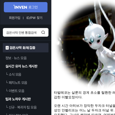
로그인
회원가입
ID/PW 찾기
검은사막 화제 집중
정보 · 뉴스 모음
실시간 유저 뉴스 게시판
└
소식 모음
└
패치노트 모음
└
이벤트 모음
타발레코는 살룬의 경계 초소를 탈환한 
감한 이빨요정이다.
팁과 노하우 게시판
오랜 시간 아히브가 장악한 두자크 터널을
└
신규 · 복귀자 팁 모음
성인 안벨리프는 어느 날 두자크 터널 위
모집했다. 그녀의 혜안에 따르면, 언제