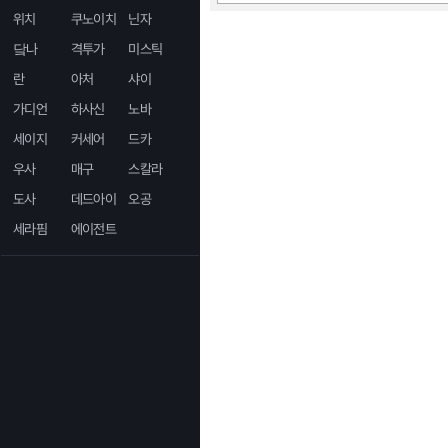
위치
쿠노이치
닌자
닼나
격투가
미스틱
란
아처
샤이
가디언
하사신
노바
세이지
커세어
드카
우사
매구
스칼라
도사
데드아이
오공
세라핌
에이전트