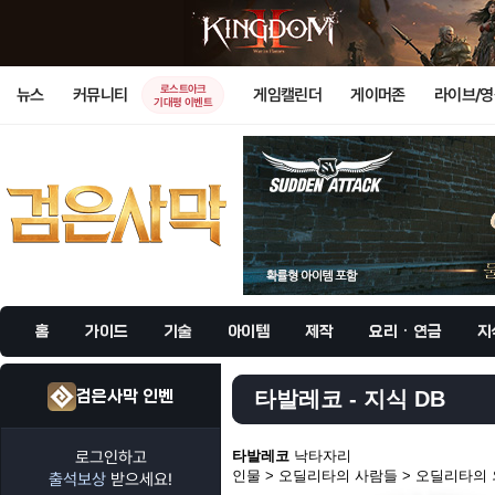
로스트아크
뉴스
커뮤니티
게임캘린더
게이머존
라이브/
기대평 이벤트
홈
가이드
기술
아이템
제작
요리 · 연금
지
검은사막 인벤
타발레코 - 지식 DB
로그인하고
타발레코
낙타자리
인물 > 오딜리타의 사람들 > 오딜리타의
출석보상
받으세요!