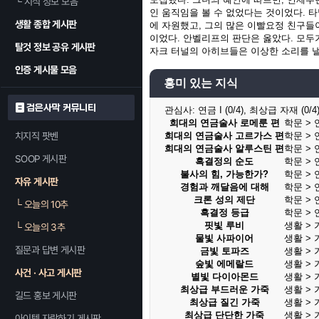
└
지식 정보 모음
인 움직임을 볼 수 없었다는 것이었다. 
생활 종합 게시판
에 자원했고, 그의 많은 이빨요정 친구들
이었다. 안벨리프의 판단은 옳았다. 모두
탈것 정보 공유 게시판
자크 터널의 아히브들은 이상한 소리를 낼
인증 게시물 모음
흥미 있는 지식
검은사막 커뮤니티
관심사:
연금 I (0/4), 최상급 자재 (0/4)
희대의 연금술사 로메룬 편
학문 > 연
치지직 팟벤
희대의 연금술사 고르가스 편
학문 > 연
희대의 연금술사 알루스틴 편
학문 > 연
SOOP 게시판
흑결정의 순도
학문 > 연
불사의 힘, 가능한가?
학문 > 연
자유 게시판
경험과 깨달음에 대해
학문 > 연
크론 성의 제단
학문 > 연
└
오늘의 10추
흑결정 등급
학문 > 연
핏빛 루비
생활 > 
└
오늘의 3추
물빛 사파이어
생활 > 
질문과 답변 게시판
금빛 토파즈
생활 > 
숲빛 에메랄드
생활 > 
사건 · 사고 게시판
별빛 다이아몬드
생활 > 
최상급 부드러운 가죽
생활 > 
길드 홍보 게시판
최상급 질긴 가죽
생활 > 
최상급 단단한 가죽
생활 > 
아이템 자랑하기 게시판