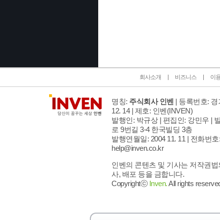
인벤 공식 미디어 파트너 및 제휴 파트너
회사소개
비즈니스
이
명칭:
주식회사 인벤
| 등록번호: 경기
12. 14 | 제호: 인벤
(INVEN)
발행인: 박규상 | 편집인: 강민우 |
발
로 9번길 3-4 한국빌딩 3층
발행연월일: 2004 11. 11 |
전화번호: 02
help@inven.co.kr
인벤의 콘텐츠 및 기사는 저작권법의
사, 배포 등을 금합니다.
Copyrightⓒ
Inven.
All rights reserve