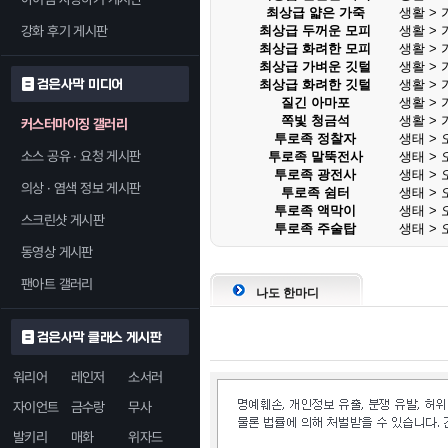
최상급 얇은 가죽
생활 > 
강화 후기 게시판
최상급 두꺼운 모피
생활 > 
최상급 화려한 모피
생활 > 
최상급 가벼운 깃털
생활 > 
검은사막 미디어
최상급 화려한 깃털
생활 > 
질긴 아마포
생활 > 
쪽빛 청금석
생활 > 
커스터마이징 갤러리
투로족 정찰자
생태 >
소스 공유 · 요청 게시판
투로족 말뚝전사
생태 >
투로족 광전사
생태 >
의상 · 염색 정보 게시판
투로족 쉼터
생태 >
투로족 액막이
생태 >
스크린샷 게시판
투로족 주술탑
생태 >
동영상 게시판
팬아트 갤러리
나도 한마디
검은사막 클래스 게시판
워리어
레인저
소서러
자이언트
금수랑
무사
발키리
매화
위자드