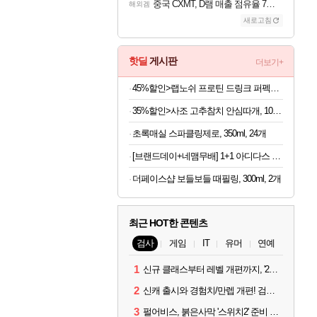
중국 CXMT, D램 매출 점유율 7%…글로벌 4위로 부상
해외겜
새로고침
핫딜
게시판
더보기+
45%할인>랩노쉬 프로틴 드링크 퍼펙트 솔티드카라멜, 350ml, 24개
35%할인>사조 고추참치 안심따개, 100g, 10개
초록매실 스파클링제로, 350ml, 24개
[브랜드데이+네맴무배] 1+1 아디다스 퍼포먼스 무릎보호대 니슬리브 배구 헬스 축구 러닝 농구 운동 등산 테니스
더페이스샵 보들보들 때필링, 300ml, 2개
최근 HOT한 콘텐츠
검사
게임
IT
유머
연예
1
신규 클래스부터 레벨 개편까지, '2026 검은사막 하이델 연회' 총정리
2
신캐 출시와 경험치/만렙 개편! 검사 2026 하이델 연회 모아보기
3
펄어비스, 붉은사막 '스위치2' 준비 중... 도깨비는 28년 목표