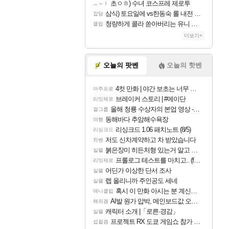
초ㅇㅎ) 수녀 코스프레 제로투
ㅗㅜㅑ
삼식) 토요일에 vs한동숙 롤 내전 예정
잡담
청량하게 콜라 쏟아버리는 유니 ㅋㅋㅋ
클립
더보기+
오늘의 팟벤
오늘의 핫벤
4컷 만화 | 야간 보초는 너무 힘들어
아주프로
브레이커 스토리 | #에이단
리밋제로
올해 청룡 수상자의 본업 영상 - 스테이씨 윤
걸그룹
동해바다 추암해수욕장
여행
리싱크드 1.06 패치노트 (8/5)
리싱크드
저도 신차계약하고 차 받았습니다
차벤
붉은장미 히든처형 있는거 알고 있었음?
실팰
프롤로그 테스트를 마치고.. (feat. 리아)
리밋제로
어딘가 이상한 단서 조사
실팰
렙 올리니까 주인공도 세네
실팰
혹시 이 만화 아시는 분 계신가요
애니클립
AI발 원가 압박, 메인보드값 오르나
해외겜
캐릭터 소개 |「로른·경감」
실팰
프로젝트 RX 도쿄 게임쇼 참가 결정
섭컬겜