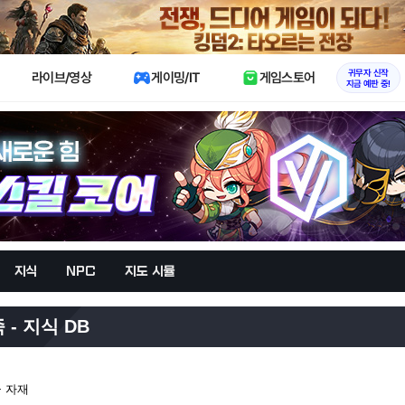
X
귀무자 신작
라이브/영상
게이밍/IT
게임스토어
지금 예판 중!
지식
NPC
지도 시뮬
- 지식 DB
급 자재