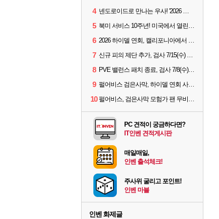
4
넨도로이드로 만나는 우사! '2026 하이델 연회' 막바지 깜짝 공개
5
북미 서비스 10주년! 미국에서 열린 '검은사막 하이델 연회'
6
2026 하이델 연회, 캘리포니아에서 개최
7
신규 피의 제단 추가, 검사 7/15(수) 패치 핵심 정리
8
PVE 밸런스 패치 종료, 검사 7/8(수) 패치 핵심 정리
9
펄어비스 검은사막, 하이델 연회 사전 이벤트 시작
10
펄어비스, 검은사막 모험가 팬 무비 '마디걸스' 글로벌 상영회 개최
PC 견적이 궁금하다면?
IT인벤 견적게시판
매일매일,
인벤 출석체크!
주사위 굴리고 포인트!
인벤 마블
인벤 화제글