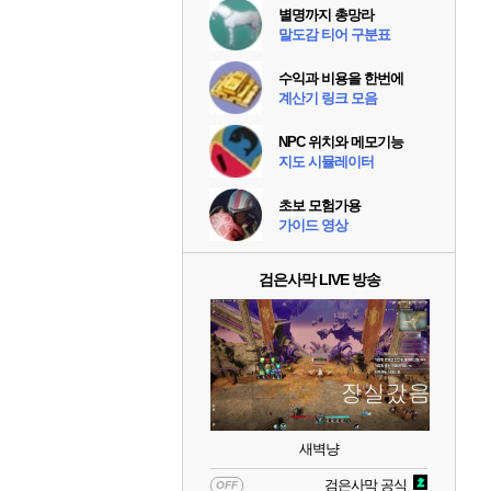
별명까지 총망라
말도감 티어 구분표
수익과 비용을 한번에
계산기 링크 모음
NPC 위치와 메모기능
지도 시뮬레이터
초보 모험가용
가이드 영상
검은사막 LIVE 방송
새벽냥
검은사막 공식
OFF