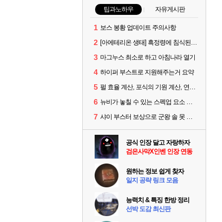
팁과노하우
자유게시판
1
보스 봉황 업데이트 주의사항
2
[아에테리온 생태] 흑정령에 침식된 검사/용병
3
마그누스 최소로 하고 아침나라 열기
4
하이퍼 부스트로 지원해주는거 요약
5
펄 효율 계산, 포식의 기원 계산, 연금석 계산 사이트 공유
6
뉴비가 놓칠 수 있는 스펙업 요소 몇가지
7
샤이 부스터 보상으로 군왕 솔 못 만듬
공식 인장 달고 자랑하자
검은사막X인벤 인장 연동
원하는 정보 쉽게 찾자
일지 공략 링크 모음
능력치 & 특징 한방 정리
선박 도감 최신판