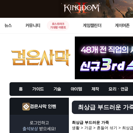
로스트아크
뉴스
커뮤니티
게임캘린더
게이머존
기대평 이벤트
홈
가이드
기술
아이템
제작
요리 · 연금
검은사막 인벤
최상급 부드러운 가죽 
로그인하고
최상급 부드러운 가죽
생활 > 가공 > 흔들어 섞기 > 최상
출석보상
받으세요!