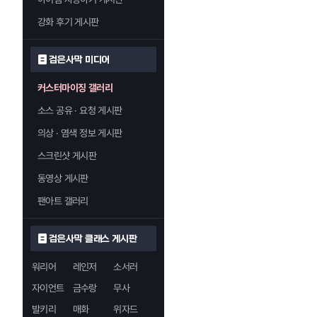
강화 후기 게시판
검은사막 미디어
커스터마이징 갤러리
소스 공유 · 요청 게시판
의상 · 염색 정보 게시판
스크린샷 게시판
동영상 게시판
팬아트 갤러리
검은사막 클래스 게시판
워리어
레인저
소서러
자이언트
금수랑
무사
발키리
매화
위자드