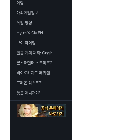
여행
해외게임정보
게임 영상
HyperX OMEN
브이 라이징
일곱 개의 대죄: Origin
몬스터헌터 스토리즈3
바이오하자드 레퀴엠
드래곤 퀘스트7
풋볼 매니저26