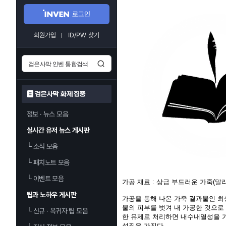
로그인
회원가입
ID/PW 찾기
검은사막 화제 집중
정보 · 뉴스 모음
실시간 유저 뉴스 게시판
└
소식 모음
└
패치노트 모음
└
이벤트 모음
가공 재료 : 상급 부드러운 가죽(말리
팁과 노하우 게시판
가공을 통해 나온 가죽 결과물인 최
물의 피부를 벗겨 내 가공한 것으로
└
신규 · 복귀자 팁 모음
한 유제로 처리하면 내수내열성을 
성질을 가진다.