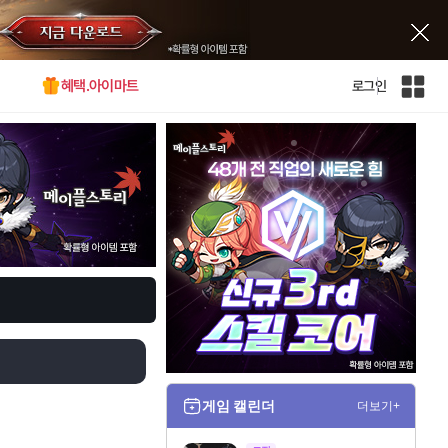
혜택.아이마트
로그인
인
벤
전
체
사
이
트
맵
게임 캘린더
더보기+