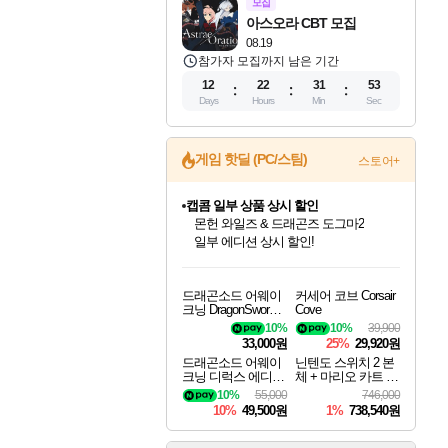
모집
아스오라 CBT 모집
08.19
참가자 모집까지 남은 기간
12
22
31
52
Days
Hours
Min
Sec
게임 핫딜 (PC/스팀)
스토어+
캡콤 일부 상품 상시 할인
몬헌 와일즈 & 드래곤즈 도그마2
일부 에디션 상시 할인!
드래곤소드: 어웨이크닝 입점!
문명 7 특별 할인!
귀무자: 검의 길 예약 판매 중!
비스트 오브 리인카네이션 정식 출시!
커세어 코브 출시 기념 할인!
더 렐릭 퍼스트 가디언 정식 출시
베데스다 40주년 기념 할인 중!
마블 투혼 파이팅 소울즈 예약 판매 중!
캡콤 프렌차이즈 할인 진행 중!
스타워즈 은하계 레이서
로블록스 기프트 카드 공식 입점
스팀으로 만나는 드래곤소드!
조선&고려 DLC 출시 예정
10% 할인과
게임프릭 신작 IP
해적'섬'을 발전시키자!
설화x하드코어 액션!
베데스다의 명작들을
마블 히어로 총 출동&화려한 격투!
몬헌, 바하 등 인기 IP를
인벤게임즈에서 10% 추가 적립
Robux를 가장 안전하고
드래곤소드 어웨이
커세어 코브 Corsair
네이버혜택과 함께 만나보세요!
50%할인&추가 적립까지!
이니&베니 혜택까지!
네이버 혜택가와 함께 예약하세요!
할인&네이버혜택으로 만나보세요!
네이버페이 혜택과 만나보세요!
40주년 프로모션으로 만나보세요!
네이버 포인트 혜택까지!
할인가에 만나보세요!
혜택으로 예약 판매 중
편안하게 충전하세요
크닝 DragonSword A
Cove
wakening
10%
10%
39,900
33,000원
25%
29,920원
드래곤소드 어웨이
닌텐도 스위치 2 본
크닝 디럭스 에디션
체 + 마리오 카트 월
DragonSword Awake
드
10%
55,000
746,000
ning Deluxe Edition
10%
49,500원
1%
738,540원