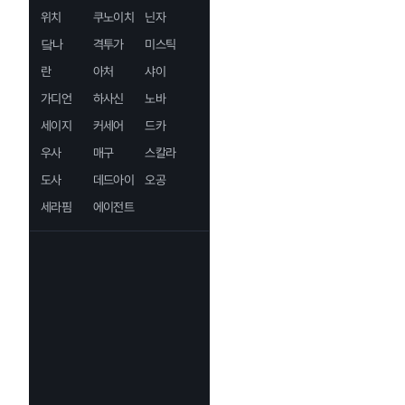
위치
쿠노이치
닌자
닼나
격투가
미스틱
란
아처
샤이
가디언
하사신
노바
세이지
커세어
드카
우사
매구
스칼라
도사
데드아이
오공
세라핌
에이전트