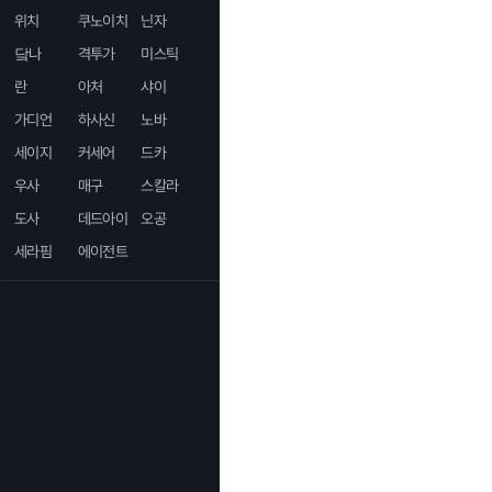
위치
쿠노이치
닌자
닼나
격투가
미스틱
란
아처
샤이
가디언
하사신
노바
세이지
커세어
드카
우사
매구
스칼라
도사
데드아이
오공
세라핌
에이전트