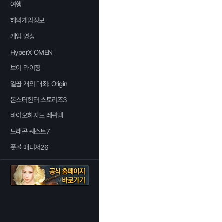
여행
해외게임정보
게임 영상
HyperX OMEN
브이 라이징
일곱 개의 대죄: Origin
몬스터헌터 스토리즈3
바이오하자드 레퀴엠
드래곤 퀘스트7
풋볼 매니저26