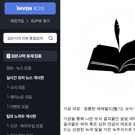
로그인
회원가입
ID/PW 찾기
검은사막 화제 집중
정보 · 뉴스 모음
실시간 유저 뉴스 게시판
└
소식 모음
└
패치노트 모음
└
이벤트 모음
가공 재료 : 영롱한 에메랄드(빻기), 보석
팁과 노하우 게시판
가공을 통해 나온 보석 결과물인 숲빛 에
결과물은 제작 혹은 상위 연금의 재료로 
└
신규 · 복귀자 팁 모음
드는 선명한 녹색 빛을 가진 녹주석으로 