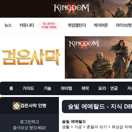
로스트아크
뉴스
커뮤니티
게임캘린더
게이머존
라이브/
기대평 이벤트
홈
가이드
기술
아이템
제작
요리 · 연금
지
검은사막 인벤
숲빛 에메랄드 - 지식 D
로그인하고
숲빛 에메랄드
생활 > 가공 > 흔들어 섞기 > 최상급 자재
출석보상
받으세요!