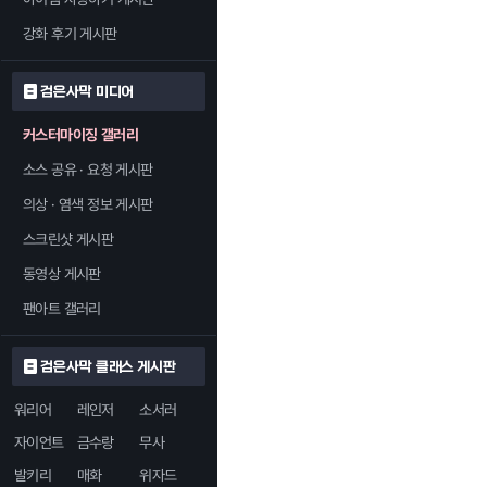
강화 후기 게시판
검은사막 미디어
커스터마이징 갤러리
소스 공유 · 요청 게시판
의상 · 염색 정보 게시판
스크린샷 게시판
동영상 게시판
팬아트 갤러리
검은사막 클래스 게시판
워리어
레인저
소서러
자이언트
금수랑
무사
발키리
매화
위자드