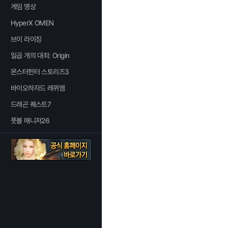
게임 영상
HyperX OMEN
브이 라이징
일곱 개의 대죄: Origin
몬스터헌터 스토리즈3
바이오하자드 레퀴엠
드래곤 퀘스트7
풋볼 매니저26