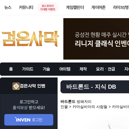
로스트아크
뉴스
커뮤니티
게임캘린더
게이머존
라이브/
기대평 이벤트
홈
가이드
기술
아이템
제작
요리 · 연금
지
검은사막 인벤
바드론드 - 지식 DB
로그인하고
바드론드
방패자리
인물 > 카마실비아의 사람들 > 카마실비
출석보상
받으세요!
로그인