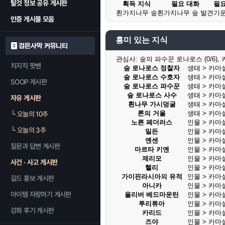
탈것 정보 공유 게시판
획득 지식
필요 대화
필요
흰가지나무 숲
흰가지나무 숲 발견
기운
인증 게시물 모음
흥미 있는 지식
검은사막 커뮤니티
관심사:
숲의 파수꾼 로나로스 (0/6), 카
치지직 팟벤
숲 로나로스 정찰자
생태 > 카마
숲 로나로스 수호자
생태 > 카마
SOOP 게시판
숲 로나로스 파수꾼
생태 > 카마
숲 로나로스 사수
생태 > 카마
자유 게시판
흰나무 가시덩굴
생태 > 카마
론의 거울
생태 > 카마
└
오늘의 10추
노른 페더러스
인물 > 카마
└
오늘의 3추
밀든
인물 > 카마
옌센
인물 > 카마
질문과 답변 게시판
마르타 키옌
인물 > 카마
제리모
인물 > 카마
사건 · 사고 게시판
헬리
인물 > 카마
가이핀라시아의 유적
인물 > 카마
길드 홍보 게시판
아니카
인물 > 카마
아이템 자랑하기 게시판
올리버 베드마운틴
인물 > 카마
투리튜아
인물 > 카마
강화 후기 게시판
카리드
인물 > 카마
즈야
인물 > 카마