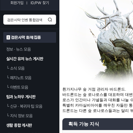
회원가입
ID/PW 찾기
검은사막 화제 집중
정보 · 뉴스 모음
실시간 유저 뉴스 게시판
└
소식 모음
└
패치노트 모음
└
이벤트 모음
흰가지나무 숲 거점 관리자 바드론드.
바드론드는 숲 로나로스를 대표하며 대변하
팁과 노하우 게시판
로스가 인간이나 가넬들과 대화를 나눌 수
특별히 카마실비아어를 깨우친 자들만 통역
└
신규 · 복귀자 팁 모음
드론드는 다른 숲 로나로스들과는 달리 
└
지식 정보 모음
획득 가능 지식
생활 종합 게시판