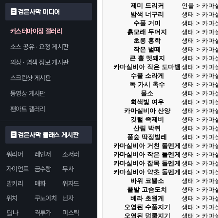
제미 드리커
인물 > 카마
검은사막 미디어
밤색 너구리
생태 > 카마
수풀 거미
생태 > 카마
커스터마이징 갤러리
흙모래 두더지
생태 > 카마
초롱 홍학
생태 > 카마
소스 공유 · 요청 게시판
작은 벌떼
생태 > 카마
큰 뿔 멧돼지
생태 > 카마
의상 · 염색 정보 게시판
카마실비아 작은 도마뱀
생태 > 카마
수풀 소라게
생태 > 카마
스크린샷 게시판
독 가시 촉수
생태 > 카마
동영상 게시판
물소
생태 > 카마
회색빛 여우
생태 > 카마
팬아트 갤러리
카마실비아 산양
생태 > 카마
깃털 족제비
생태 > 카마
산림 박쥐
생태 > 카마
검은사막 클래스 게시판
풀숲 딱정벌레
생태 > 카마
카마실비아 거친 돌멘게
생태 > 카마
워리어
레인저
소서러
카마실비아 작은 돌멘게
생태 > 카마
카마실비아 잡목 돌멘게
생태 > 카마
자이언트
금수랑
무사
카마실비아 약초 돌멘게
생태 > 카마
바위 코뿔소
생태 > 카마
발키리
매화
위자드
풀밭 고슴도치
생태 > 카마
위치
쿠노이치
닌자
베라 초원게
생태 > 카마
오염된 수풀지기
생태 > 카마
닼나
격투가
미스틱
오염된 덩쿨지기
생태 > 카마