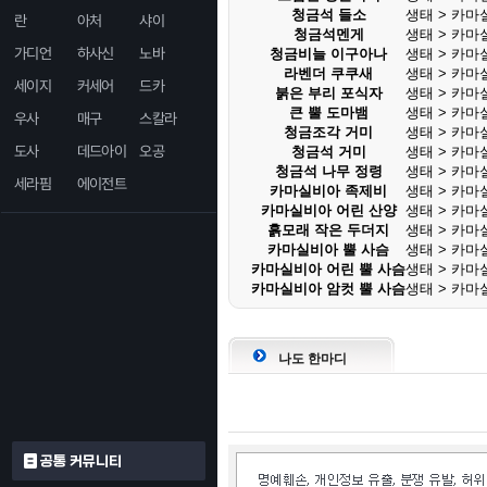
청금석 들소
생태 > 카마
란
아처
샤이
청금석멘게
생태 > 카마
가디언
하사신
노바
청금비늘 이구아나
생태 > 카마
라벤더 쿠쿠새
생태 > 카마
세이지
커세어
드카
붉은 부리 포식자
생태 > 카마
큰 뿔 도마뱀
생태 > 카마
우사
매구
스칼라
청금조각 거미
생태 > 카마
도사
데드아이
오공
청금석 거미
생태 > 카마
청금석 나무 정령
생태 > 카마
세라핌
에이전트
카마실비아 족제비
생태 > 카마
카마실비아 어린 산양
생태 > 카마
흙모래 작은 두더지
생태 > 카마
카마실비아 뿔 사슴
생태 > 카마
카마실비아 어린 뿔 사슴
생태 > 카마
카마실비아 암컷 뿔 사슴
생태 > 카마
나도 한마디
공통 커뮤니티