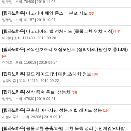
딸쿠밀 | 조회: 70409 | 2019-11-03
[팁과노하우]
마고리아 해양 몬스터 분포 지도
[76]
딸쿠밀 | 조회: 41157 | 2019-10-07
[팁과노하우]
마고리아의 별 전체지도 (물물교환 위치,지식)
[47]
아페0 | 조회: 171400 | 2019-09-26
[팁과노하우]
오색산호조각 채집포인트 (점박이&나팔산호 총13개)
[44]
련미르 | 조회: 116618 | 2019-09-24
[팁과노하우]
길드 레이드 [칸] 대형,초대형 정보
[19]
농땡이즘 | 조회: 34215 | 2019-09-22
[팁과노하우]
선박 증축 루트+성능치
[59]
딸쿠밀 | 조회: 47930 | 2019-09-21
[팁과노하우]
구축함 바다사냥 성능과 벨 레이드 성능
[19]
러블리푸치 | 조회: 29206 | 2019-09-10
[팁과노하우]
물물교환 증축/파템 교환 목록 정리 (+인게임오타발