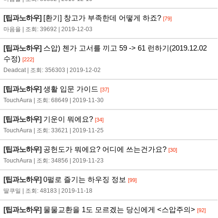
[팁과노하우]
[환기] 창고가 부족한데 어떻게 하죠?
[79]
마음을 | 조회: 39692 | 2019-12-03
[팁과노하우]
스압) 첸가 고서를 끼고 59 -> 61 런하기(2019.12.02
수정)
[222]
Deadcat | 조회: 356303 | 2019-12-02
[팁과노하우]
생활 입문 가이드
[37]
TouchAura | 조회: 68649 | 2019-11-30
[팁과노하우]
기운이 뭐에요?
[34]
TouchAura | 조회: 33621 | 2019-11-25
[팁과노하우]
공헌도가 뭐에요? 어디에 쓰는건가요?
[30]
TouchAura | 조회: 34856 | 2019-11-23
[팁과노하우]
0펄로 즐기는 하우징 정보
[99]
딸쿠밀 | 조회: 48183 | 2019-11-18
[팁과노하우]
물물교환을 1도 모르겠는 당신에게 <스압주의>
[92]