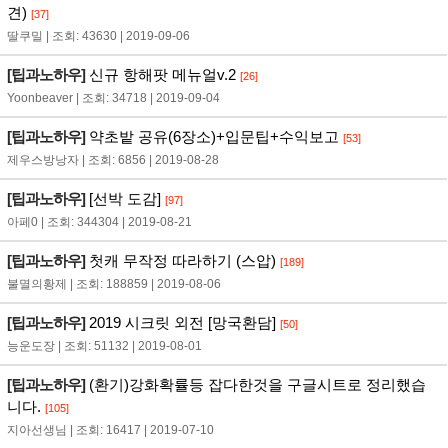
견)
[37]
딸쿠밀 | 조회: 43630 | 2019-09-06
[팁과노하우]
신규 항해팟 메뉴얼v.2
[26]
Yoonbeaver | 조회: 34718 | 2019-09-04
[팁과노하우]
약초밭 공유(6장소)+입문팁+수익보고
[53]
제우스방낭자 | 조회: 6856 | 2019-08-28
[팁과노하우]
[선박 도감]
[97]
아페0 | 조회: 344304 | 2019-08-21
[팁과노하우]
첫캐 무작정 따라하기 (스압)
[189]
불멸의황제 | 조회: 188859 | 2019-08-06
[팁과노하우]
2019 시크릿 외전 [망국환담]
[50]
능운도장 | 조회: 51132 | 2019-08-01
[팁과노하우]
(환기)강화확률등 잡다한것을 구글시트로 정리했습
니다.
[105]
지아선생님 | 조회: 16417 | 2019-07-10