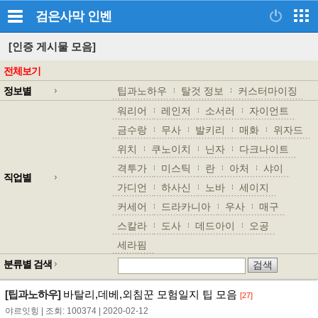
검은사막
인벤
[인증 게시물 모음]
전체보기
정보별
팁과노하우
탈것 정보
커스터마이징
워리어
레인저
소서러
자이언트
금수랑
무사
발키리
매화
위자드
위치
쿠노이치
닌자
다크나이트
격투가
미스틱
란
아처
샤이
직업별
가디언
하사신
노바
세이지
커세어
드라카니아
우사
매구
스칼라
도사
데드아이
오공
세라핌
분류별 검색
[팁과노하우]
바탈리,데베,외침꾼 모험일지 팁 모음
[27]
야르잇힝 | 조회: 100374 | 2020-02-12