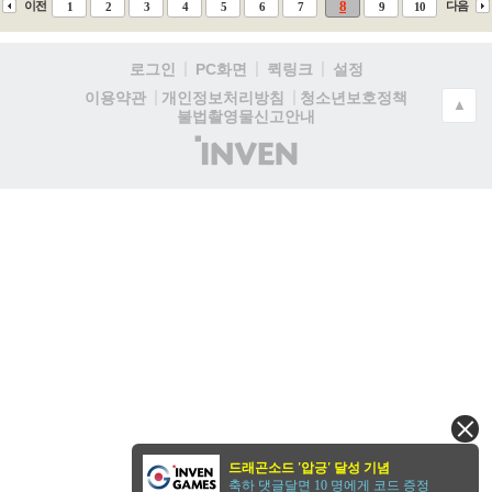
8
이전
다음
1
2
3
4
5
6
7
9
10
로그인
PC화면
퀵링크
설정
청소년보호정책
이용약관
개인정보처리방침
▲
불법촬영물신고안내
(주)
인
벤
드래곤소드 '압긍' 달성 기념
축하 댓글달면 10 명에게 코드 증정