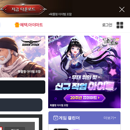
혜택.아이마트
로그인
인
벤
전
체
사
이
트
맵
게임 캘린더
더보기+