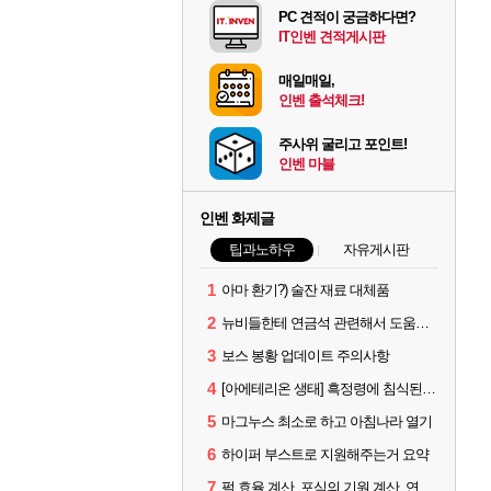
PC 견적이 궁금하다면?
IT인벤 견적게시판
매일매일,
인벤 출석체크!
주사위 굴리고 포인트!
인벤 마블
인벤 화제글
팁과노하우
자유게시판
1
아마 환기?) 술잔 재료 대체품
2
뉴비들한테 연금석 관련해서 도움이 될까해서..(벨의심장 등)
3
보스 봉황 업데이트 주의사항
4
[아에테리온 생태] 흑정령에 침식된 검사/용병
5
마그누스 최소로 하고 아침나라 열기
6
하이퍼 부스트로 지원해주는거 요약
7
펄 효율 계산, 포식의 기원 계산, 연금석 계산 사이트 공유