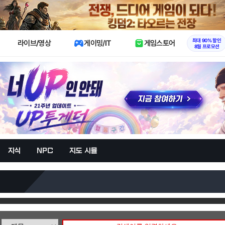
X
최대 90% 할인
라이브/영상
게이밍/IT
게임스토어
8월 프로모션
지식
NPC
지도 시뮬