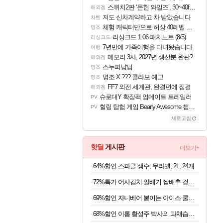
스위치2판 ‘몬헌 와일즈’, 30~40fps 목표 추정
해외겜
저도 신차계약하고 차 받았습니다
차벤
체험 캐릭터만으로 허상 40레벨 하이와티아 5분 컷!｜에이메스·린네·모니에 명함
명조
리싱크드 1.06 패치노트 (8/5)
리싱크드
7년만에 가족여행을 다녀왔습니다.
여행
메모리 3사, 2027년 생산분 완판?
해외겜
스누피냥님
명조
명조 X ??? 콜라보 예고
명조
FF7 외전 세계관, 완결편에 집결
해외겜
슈로대Y 확장팩 업데이트 트레일러
PV
힐링 탐험 게임 Bearly Awesome 챕터 1 트레일러
PV
새로고침
핫딜
게시판
더보기+
64%할인 스파클 생수, 무라벨, 2L, 24개
72%특가 어사김치 알배기 쌈배추 겉절이, 2kg, 1개
69%할인 쟈니베어 붙이는 아이스 쿨패치 쿨링시트, 30개, 1팩
68%할인 이롬 황성주 박사의 과채습관 퍼플, 190ml, 16개