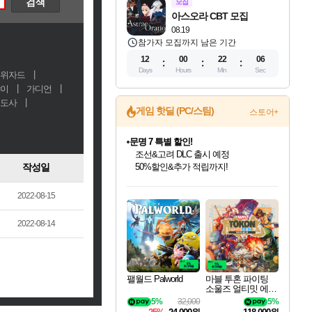
모집
아스오라 CBT 모집
08.19
참가자 모집까지 남은 기간
12
00
22
05
Days
Hours
Min
Sec
위자드
이
가디언
도사
게임 핫딜 (PC/스팀)
스토어+
귀무자: 검의 길 예약 판매 중!
10% 할인과
작성일
이니&베니 혜택까지!
인벤게임즈 8월 특별 할인!
드래곤소드: 어웨이크닝 입점!
문명 7 특별 할인!
비스트 오브 리인카네이션 정식 출시!
커세어 코브 출시 기념 할인!
더 렐릭 퍼스트 가디언 정식 출시
베데스다 40주년 기념 할인 중!
마블 투혼 파이팅 소울즈 예약 판매 중!
캡콤 프렌차이즈 할인 진행 중!
캡콤 일부 상품 상시 할인
스타워즈 은하계 레이서
로블록스 기프트 카드 공식 입점
인기 퍼블리셔 모음!
스팀으로 만나는 드래곤소드!
조선&고려 DLC 출시 예정
게임프릭 신작 IP
해적'섬'을 발전시키자!
설화x하드코어 액션!
베데스다의 명작들을
마블 히어로 총 출동&화려한 격투!
몬헌, 바하 등 인기 IP를
몬헌 와일즈 & 드래곤즈 도그마2
인벤게임즈에서 10% 추가 적립
Robux를 가장 안전하고
2022-08-15
최대 90% 할인가를 만나보세요!
네이버혜택과 함께 만나보세요!
50%할인&추가 적립까지!
네이버 혜택가와 함께 예약하세요!
할인&네이버혜택으로 만나보세요!
네이버페이 혜택과 만나보세요!
40주년 프로모션으로 만나보세요!
네이버 포인트 혜택까지!
할인가에 만나보세요!
일부 에디션 상시 할인!
혜택으로 예약 판매 중
편안하게 충전하세요
2022-08-14
팰월드 Palworld
마블 투혼 파이팅
소울즈 얼티밋 에디
션 예약구매 MARV
5%
32,000
5%
EL Tokon Fighting S