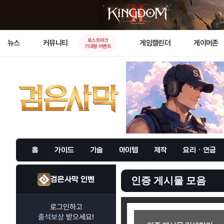
로스트아크
뉴스
커뮤니티
게임캘린더
게이머존
기대평 이벤트
홈
가이드
기술
아이템
제작
요리 · 연금
검은사막 인벤
인증 게시물 모음
로그인하고
출석보상
받으세요!