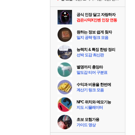
공식 인장 달고 자랑하자
검은사막X인벤 인장 연동
원하는 정보 쉽게 찾자
일지 공략 링크 모음
능력치 & 특징 한방 정리
선박 도감 최신판
별명까지 총망라
말도감 티어 구분표
수익과 비용을 한번에
계산기 링크 모음
NPC 위치와 메모기능
지도 시뮬레이터
초보 모험가용
가이드 영상