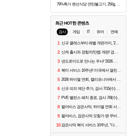
79%특가 랜선식당 연탄불고기, 250g, 4개
최근 HOT한 콘텐츠
검사
게임
IT
유머
연예
1
신규 클래스부터 레벨 개편까지, '2026 검은사막 하이델 연회' 총정리
2
신캐 출시와 경험치/만렙 개편! 검사 2026 하이델 연회 모아보기
3
넨도로이드로 만나는 우사! '2026 하이델 연회' 막바지 깜짝 공개
4
북미 서비스 10주년! 미국에서 열린 '검은사막 하이델 연회'
5
2026 하이델 연회, 캘리포니아에서 개최
6
신규 피의 제단 추가, 검사 7/15(수) 패치 핵심 정리
7
PVE 밸런스 패치 종료, 검사 7/8(수) 패치 핵심 정리
8
펄어비스 검은사막, 하이델 연회 사전 이벤트 시작
9
펄어비스, 검은사막 모험가 팬 무비 '마디걸스' 글로벌 상영회 개최
10
검은사막 북미 서비스 10주년, "다음 10년도 우리만의 액션으로"