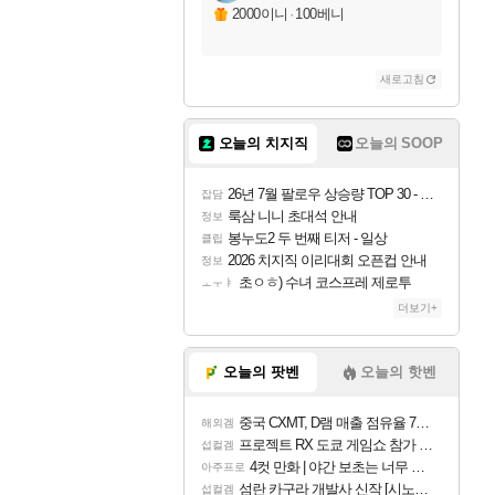
2000이니
·
100베니
새로고침
오늘의 치지직
오늘의 SOOP
26년 7월 팔로우 상승량 TOP 30 - 월간 치지직
잡담
룩삼 니니 초대석 안내
정보
봉누도2 두 번째 티저 - 일상
클립
2026 치지직 이리대회 오픈컵 안내
정보
초ㅇㅎ) 수녀 코스프레 제로투
ㅗㅜㅑ
더보기+
오늘의 팟벤
오늘의 핫벤
중국 CXMT, D램 매출 점유율 7%…글로벌 4위로 부상
해외겜
프로젝트 RX 도쿄 게임쇼 참가 결정
섭컬겜
4컷 만화 | 야간 보초는 너무 힘들어
아주프로
섬란 카구라 개발사 신작 [시노비 넥서스] 연내 출시 예정
섭컬겜