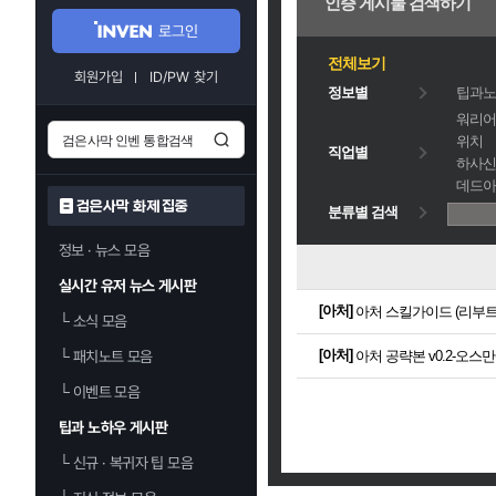
인증 게시물 검색하기
로그인
전체보기
회원가입
ID/PW 찾기
정보별
팁과노
워리어
위치
직업별
하사신
데드아
검은사막 화제 집중
분류별 검색
정보 · 뉴스 모음
실시간 유저 뉴스 게시판
[
아처
]
아처 스킬가이드 (리부트 ver
└
소식 모음
[
아처
]
└
패치노트 모음
아처 공략본 v0.2-오스
└
이벤트 모음
팁과 노하우 게시판
└
신규 · 복귀자 팁 모음