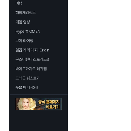
여행
해외게임정보
게임 영상
HyperX OMEN
브이 라이징
일곱 개의 대죄: Origin
몬스터헌터 스토리즈3
바이오하자드 레퀴엠
드래곤 퀘스트7
풋볼 매니저26