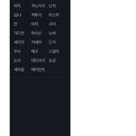
위치
쿠노이치
닌자
닼나
격투가
미스틱
란
아처
샤이
가디언
하사신
노바
세이지
커세어
드카
우사
매구
스칼라
도사
데드아이
오공
세라핌
에이전트