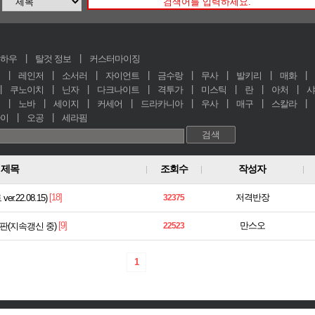
하우
탈것 정보
커스터마이징
레인저
소서러
자이언트
금수랑
무사
발키리
매화
쿠노이치
닌자
다크나이트
격투가
미스틱
란
아처
샤
노바
세이지
커세어
드라카니아
우사
매구
스칼라
이
오공
세라핌
제목
조회수
작성자
[18]
저격반장
.22.08.15)
32375
[9]
만스오
만판(지속갱신 중)
22523
1