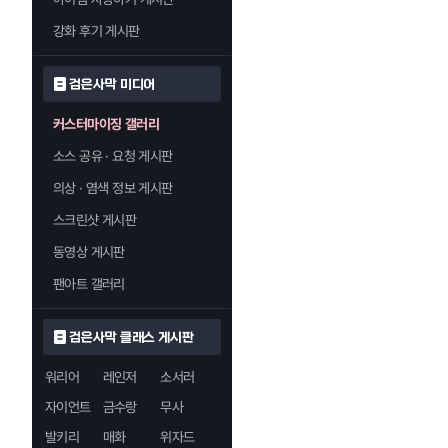
강화 후기 게시판
검은사막 미디어
커스터마이징 갤러리
소스 공유 · 요청 게시판
의상 · 염색 정보 게시판
스크린샷 게시판
동영상 게시판
팬아트 갤러리
검은사막 클래스 게시판
워리어
레인저
소서러
자이언트
금수랑
무사
발키리
매화
위자드