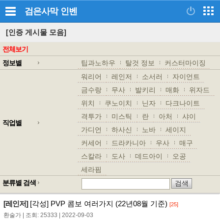
검은사막
인벤
[인증 게시물 모음]
전체보기
정보별
팁과노하우
탈것 정보
커스터마이징
워리어
레인저
소서러
자이언트
금수랑
무사
발키리
매화
위자드
위치
쿠노이치
닌자
다크나이트
격투가
미스틱
란
아처
샤이
직업별
가디언
하사신
노바
세이지
커세어
드라카니아
우사
매구
스칼라
도사
데드아이
오공
세라핌
분류별 검색
[레인저]
[각성] PVP 콤보 여러가지 (22년08월 기준)
[25]
환술가 | 조회: 25333 | 2022-09-03