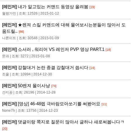
[레인저]
내가 알고있는 커맨드 동영상 올려봄
[19]
월령가인 | 조회: 12526 | 2015-01-12
[레인저]
★렌져 스킬 커맨드에 대해 물어보시는분들이 많아서 도
움드릴..
[86]
나론이트 | 조회: 30546 | 2015-01-09
[레인저]
소서러 , 워리어 VS 레인저 PVP 영상 PART.1
[18]
문과 | 조회: 3272 | 2015-01-08
[레인저]
강철대거 논란 종결 강철대거 씁시다
[14]
조울 | 조회: 10994 | 2014-12-30
[레인저]
50렌져 몰이사냥
[74]
간지꽁 | 조회: 26196 | 2014-12-28
[레인저]
[영상] 46-48렙 극바람모아쏘기를 써봤어요
[11]
None7h | 조회: 13756 | 2014-12-23
[레인저]
댓글이랑 쪽지로 질문이 많아서 글하나 새로써봅니다ㅋ
[20]