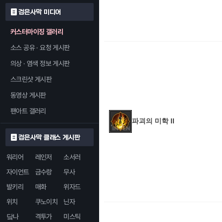
검은사막 미디어
커스터마이징 갤러리
소스 공유 · 요청 게시판
의상 · 염색 정보 게시판
스크린샷 게시판
동영상 게시판
팬아트 갤러리
파괴의 미학 II
검은사막 클래스 게시판
워리어
레인저
소서러
자이언트
금수랑
무사
발키리
매화
위자드
위치
쿠노이치
닌자
닼나
격투가
미스틱