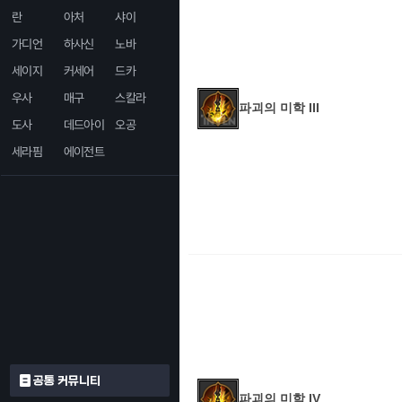
란
아처
샤이
가디언
하사신
노바
세이지
커세어
드카
우사
매구
스칼라
파괴의 미학 III
도사
데드아이
오공
세라핌
에이전트
공통 커뮤니티
파괴의 미학 IV