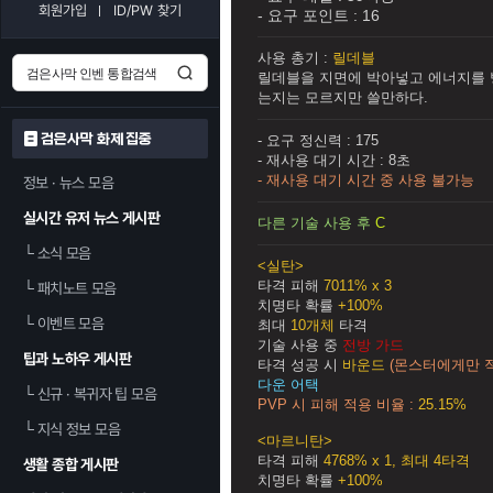
회원가입
ID/PW 찾기
- 요구 포인트 :
16
사용 총기 :
릴데블
릴데블을 지면에 박아넣고 에너지를 
는지는 모르지만 쓸만하다.
검은사막 화제 집중
- 요구 정신력 :
175
- 재사용 대기 시간 :
8초
- 재사용 대기 시간 중 사용 불가능
정보 · 뉴스 모음
실시간 유저 뉴스 게시판
다른 기술 사용 후
C
└
소식 모음
<실탄>
타격 피해
7011% x 3
└
패치노트 모음
치명타 확률
+100%
└
이벤트 모음
최대
10개체
타격
기술 사용 중
전방 가드
팁과 노하우 게시판
타격 성공 시
바운드
(몬스터에게만 
다운 어택
└
신규 · 복귀자 팁 모음
PVP 시 피해 적용 비율 :
25.15%
└
지식 정보 모음
<마르니탄>
타격 피해
4768% x 1, 최대 4타격
생활 종합 게시판
치명타 확률
+100%