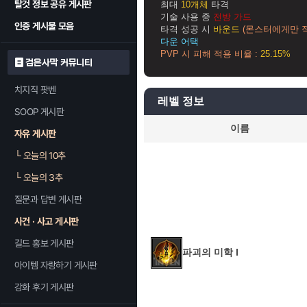
탈것 정보 공유 게시판
최대
10개체
타격
기술 사용 중
전방 가드
인증 게시물 모음
타격 성공 시
바운드
(몬스터에게만 
다운 어택
PVP 시 피해 적용 비율 :
25.15%
검은사막 커뮤니티
치지직 팟벤
레벨 정보
SOOP 게시판
이름
자유 게시판
└
오늘의 10추
└
오늘의 3추
질문과 답변 게시판
사건 · 사고 게시판
길드 홍보 게시판
파괴의 미학 I
아이템 자랑하기 게시판
강화 후기 게시판