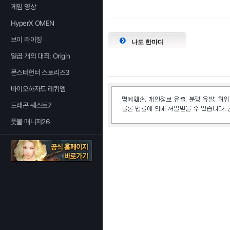
게임 영상
HyperX OMEN
브이 라이징
나도 한마디
일곱 개의 대죄: Origin
몬스터헌터 스토리즈3
바이오하자드 레퀴엠
드래곤 퀘스트7
풋볼 매니저26