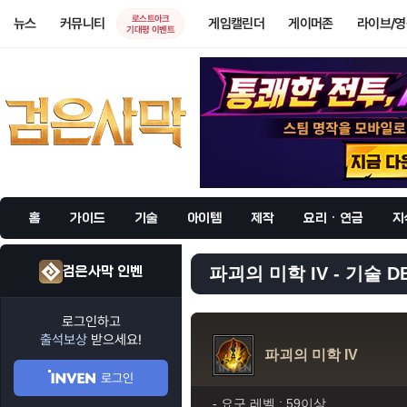
로스트아크
뉴스
커뮤니티
게임캘린더
게이머존
라이브/
기대평 이벤트
홈
가이드
기술
아이템
제작
요리 · 연금
지
검은사막 인벤
파괴의 미학 IV - 기술 D
로그인하고
출석보상
받으세요!
파괴의 미학 IV
로그인
- 요구 레벨 :
59이상