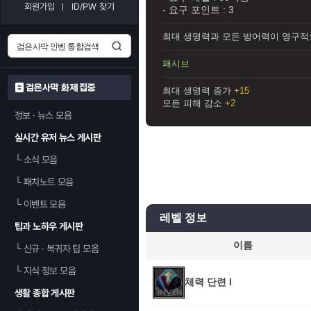
회원가입
ID/PW 찾기
- 요구 포인트 :
3
최대 생명력과 모든 방어력이 영구
패시브
검은사막 화제 집중
최대 생명력 증가
+15
모든 피해 감소
+2
정보 · 뉴스 모음
실시간 유저 뉴스 게시판
└
소식 모음
└
패치노트 모음
└
이벤트 모음
레벨 정보
팁과 노하우 게시판
이름
└
신규 · 복귀자 팁 모음
└
지식 정보 모음
체력 단련 I
생활 종합 게시판