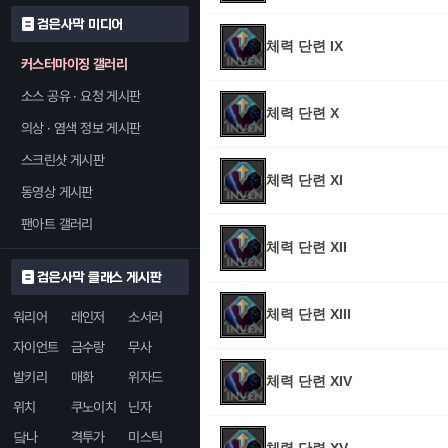
검은사막 미디어
체력 단련 IX
커스터마이징 갤러리
소스 공유 · 요청 게시판
체력 단련 X
의상 · 염색 정보 게시판
스크린샷 게시판
체력 단련 XI
동영상 게시판
팬아트 갤러리
체력 단련 XII
검은사막 클래스 게시판
체력 단련 XIII
워리어
레인저
소서러
자이언트
금수랑
무사
발키리
매화
위자드
체력 단련 XIV
위치
쿠노이치
닌자
닼나
격투가
미스틱