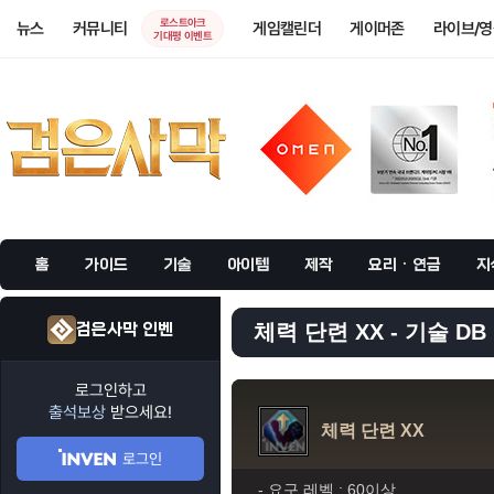
로스트아크
뉴스
커뮤니티
게임캘린더
게이머존
라이브/
기대평 이벤트
홈
가이드
기술
아이템
제작
요리 · 연금
지
검은사막 인벤
체력 단련 XX - 기술 DB
로그인하고
출석보상
받으세요!
체력 단련 XX
로그인
- 요구 레벨 :
60이상