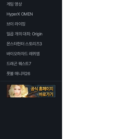
게임 영상
HyperX OMEN
브이 라이징
일곱 개의 대죄: Origin
몬스터헌터 스토리즈3
바이오하자드 레퀴엠
드래곤 퀘스트7
풋볼 매니저26