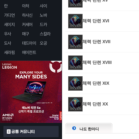
체력 단련 XV
란
아처
샤이
가디언
하사신
노바
체력 단련 XVI
세이지
커세어
드카
우사
매구
스칼라
체력 단련 XVII
도사
데드아이
오공
세라핌
에이전트
체력 단련 XVIII
체력 단련 XIX
체력 단련 XX
나도 한마디
공통 커뮤니티