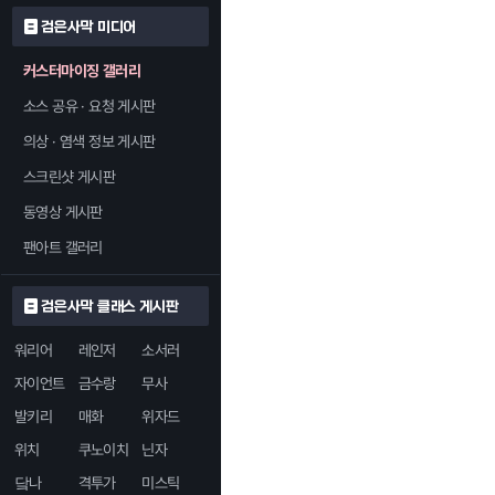
검은사막 미디어
커스터마이징 갤러리
소스 공유 · 요청 게시판
의상 · 염색 정보 게시판
스크린샷 게시판
동영상 게시판
팬아트 갤러리
검은사막 클래스 게시판
워리어
레인저
소서러
자이언트
금수랑
무사
발키리
매화
위자드
위치
쿠노이치
닌자
닼나
격투가
미스틱