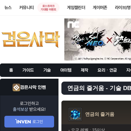
로스트아크
뉴스
커뮤니티
게임캘린더
게이머존
라이브/
기대평 이벤트
홈
가이드
기술
아이템
제작
요리 · 연금
지
검은사막 인벤
연금의 즐거움 - 기술 D
로그인하고
출석보상
받으세요!
연금의 즐거움
로그인
- 요구 레벨 :
15이상