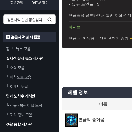
회원가입
ID/PW 찾기
- 요구 포인트 :
5
연금술을 공부하면서 쌓인 지식은 전
패시브
검은사막 화제 집중
연금 시 획득하는 전투 경험치 증가
정보 · 뉴스 모음
실시간 유저 뉴스 게시판
└
소식 모음
└
패치노트 모음
└
이벤트 모음
레벨 정보
팁과 노하우 게시판
이름
└
신규 · 복귀자 팁 모음
└
지식 정보 모음
연금의 즐거움
생활 종합 게시판