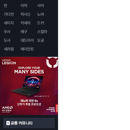
란
아처
샤이
가디언
하사신
노바
세이지
커세어
드카
우사
매구
스칼라
도사
데드아이
오공
세라핌
에이전트
공통 커뮤니티