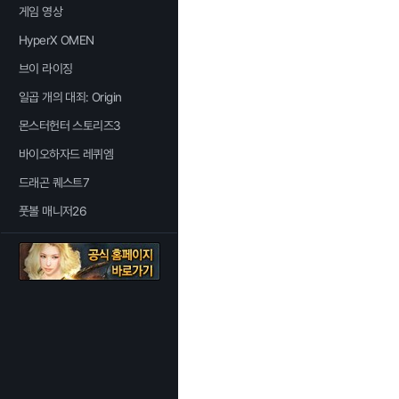
게임 영상
HyperX OMEN
브이 라이징
일곱 개의 대죄: Origin
몬스터헌터 스토리즈3
바이오하자드 레퀴엠
드래곤 퀘스트7
풋볼 매니저26