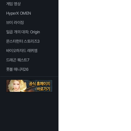
게임 영상
HyperX OMEN
브이 라이징
일곱 개의 대죄: Origin
몬스터헌터 스토리즈3
바이오하자드 레퀴엠
드래곤 퀘스트7
풋볼 매니저26