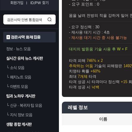
회원가입
ID/PW 찾기
- 요구 포인트 :
0
몸을 날려 전방의 적을 강하게 밀어 
- 요구 정신력 :
30
- 재사용 대기 시간 :
4초
검은사막 화제 집중
- 재사용 대기 시간 중 사용 불가능
정보 · 뉴스 모음
대지의 발돋움 기술 사용 후
W + F
실시간 유저 뉴스 게시판
타격 피해
746% x 2
추락하는 어둠
기술의 피해량은
149
└
소식 모음
치명타 확률
+60%
최대
7개체
타격
└
패치노트 모음
타격 성공 시 타격마다 정신력
+15
회
└
이벤트 모음
타격 성공 시
넉백
팁과 노하우 게시판
└
신규 · 복귀자 팁 모음
레벨 정보
└
지식 정보 모음
이름
생활 종합 게시판