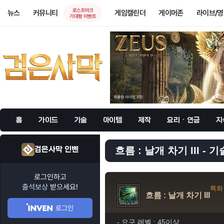
로스트아크
뉴스
커뮤니티
게임캘린더
게이머존
라이브/
기대평 이벤트
홈
가이드
기술
아이템
제작
요리 · 연금
지
검은사막 인벤
흐름 : 날개 차기 III - 기
로그인하고
출석보상
받으세요!
특화
흐름 : 날개 차기 III
로그인
- 요구 레벨 :
45이상