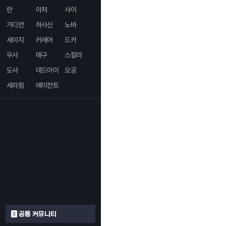
란
아처
샤이
가디언
하사신
노바
세이지
커세어
드카
우사
매구
스칼라
도사
데드아이
오공
세라핌
에이전트
공통 커뮤니티