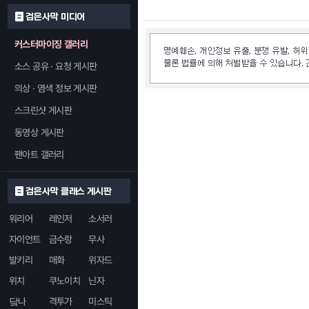
검은사막 미디어
커스터마이징 갤러리
소스 공유 · 요청 게시판
의상 · 염색 정보 게시판
스크린샷 게시판
동영상 게시판
팬아트 갤러리
검은사막 클래스 게시판
워리어
레인저
소서러
자이언트
금수랑
무사
발키리
매화
위자드
위치
쿠노이치
닌자
닼나
격투가
미스틱