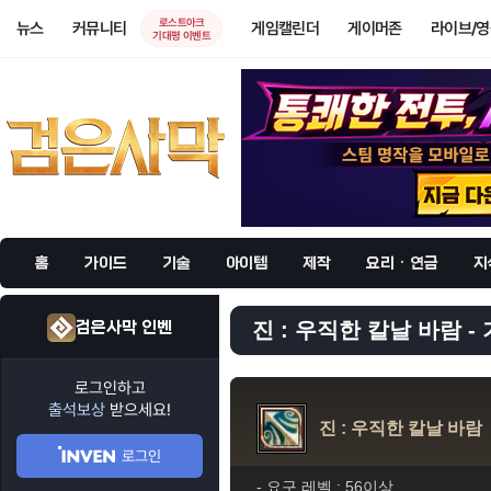
로스트아크
뉴스
커뮤니티
게임캘린더
게이머존
라이브/
기대평 이벤트
홈
가이드
기술
아이템
제작
요리 · 연금
지
검은사막 인벤
진 : 우직한 칼날 바람 - 
로그인하고
출석보상
받으세요!
진 : 우직한 칼날 바람
로그인
- 요구 레벨 :
56이상