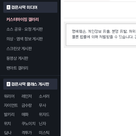
검은사막 미디어
커스터마이징 갤러리
소스 공유 · 요청 게시판
의상 · 염색 정보 게시판
스크린샷 게시판
동영상 게시판
팬아트 갤러리
검은사막 클래스 게시판
워리어
레인저
소서러
자이언트
금수랑
무사
발키리
매화
위자드
위치
쿠노이치
닌자
닼나
격투가
미스틱