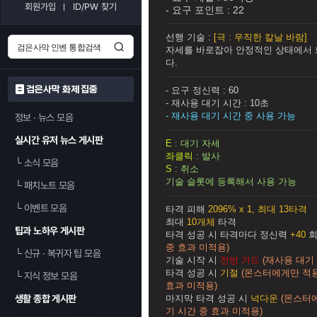
회원가입
ID/PW 찾기
- 요구 포인트 :
22
선행 기술 :
[극 : 우직한 칼날 바람]
자세를 바로잡아 안정적인 상태에서 
다.
검은사막 화제 집중
- 요구 정신력 :
60
- 재사용 대기 시간 :
10초
- 재사용 대기 시간 중 사용 가능
정보 · 뉴스 모음
실시간 유저 뉴스 게시판
E
: 대기 자세
좌클릭
: 발사
└
소식 모음
S
: 취소
기술 슬롯에 등록해서 사용 가능
└
패치노트 모음
└
이벤트 모음
타격 피해
2096% x 1, 최대 13타격
최대
10개체
타격
팁과 노하우 게시판
타격 성공 시 타격마다 정신력
+40
중 효과 미적용)
└
신규 · 복귀자 팁 모음
기술 시작 시
전방 가드
(재사용 대기
타격 성공 시
기절
(몬스터에게만 적
└
지식 정보 모음
효과 미적용)
생활 종합 게시판
마지막 타격 성공 시
넉다운
(몬스터
기 시간 중 효과 미적용)