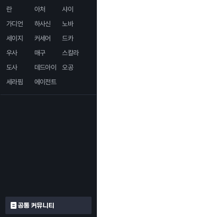
란
아처
샤이
가디언
하사신
노바
세이지
커세어
드카
우사
매구
스칼라
도사
데드아이
오공
세라핌
에이전트
공통 커뮤니티