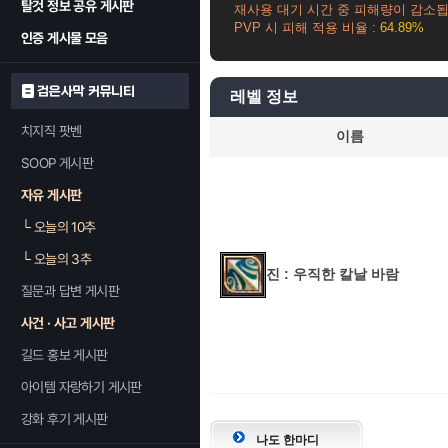
탈것 정보 공유 게시판
재사용 대기 시간 중 피해량이 감소됩
PVP 시 피해 적용 비율 :
64.89%
인증 게시물 모음
검은사막 커뮤니티
레벨 정보
치지직 팟벤
이름
SOOP 게시판
자유 게시판
└
오늘의 10추
└
오늘의 3추
진 : 우직한 칼날 바람
질문과 답변 게시판
사건 · 사고 게시판
길드 홍보 게시판
아이템 자랑하기 게시판
강화 후기 게시판
나도 한마디