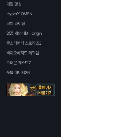
게임 영상
HyperX OMEN
브이 라이징
일곱 개의 대죄: Origin
몬스터헌터 스토리즈3
바이오하자드 레퀴엠
드래곤 퀘스트7
풋볼 매니저26