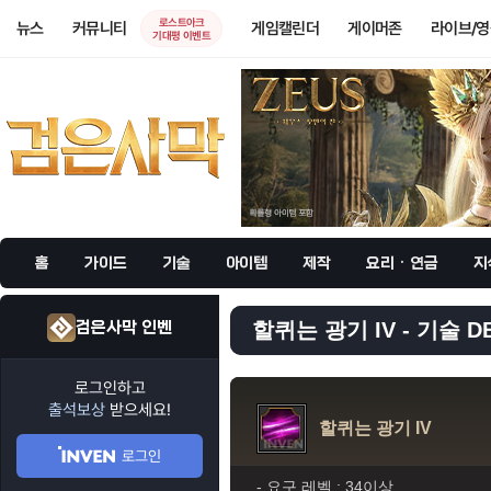
로스트아크
뉴스
커뮤니티
게임캘린더
게이머존
라이브/
기대평 이벤트
홈
가이드
기술
아이템
제작
요리 · 연금
지
검은사막 인벤
할퀴는 광기 IV - 기술 D
로그인하고
출석보상
받으세요!
할퀴는 광기 IV
로그인
- 요구 레벨 :
34이상