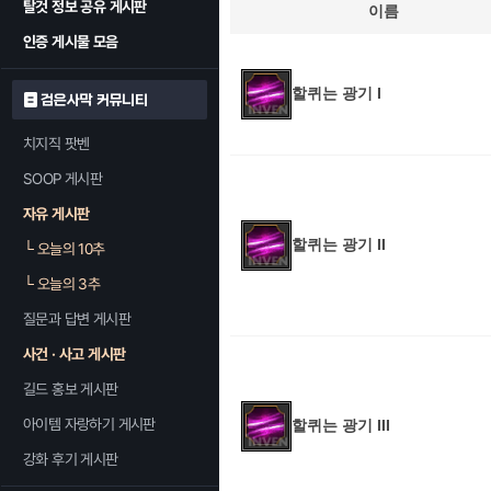
탈것 정보 공유 게시판
이름
인증 게시물 모음
할퀴는 광기 I
검은사막 커뮤니티
치지직 팟벤
SOOP 게시판
자유 게시판
할퀴는 광기 II
└
오늘의 10추
└
오늘의 3추
질문과 답변 게시판
사건 · 사고 게시판
길드 홍보 게시판
아이템 자랑하기 게시판
할퀴는 광기 III
강화 후기 게시판