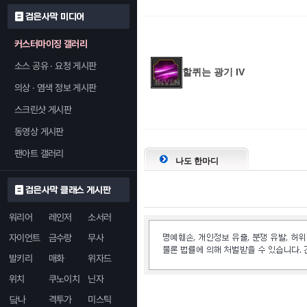
검은사막 미디어
커스터마이징 갤러리
소스 공유 · 요청 게시판
할퀴는 광기 IV
의상 · 염색 정보 게시판
스크린샷 게시판
동영상 게시판
팬아트 갤러리
나도 한마디
검은사막 클래스 게시판
워리어
레인저
소서러
자이언트
금수랑
무사
발키리
매화
위자드
위치
쿠노이치
닌자
닼나
격투가
미스틱