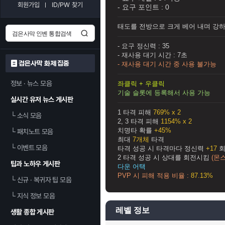
회원가입
ID/PW 찾기
- 요구 포인트 :
0
태도를 전방으로 크게 베어 내며 강하
- 요구 정신력 :
35
- 재사용 대기 시간 :
7초
검은사막 화제 집중
- 재사용 대기 시간 중 사용 불가능
정보 · 뉴스 모음
좌클릭 + 우클릭
기술 슬롯에 등록해서 사용 가능
실시간 유저 뉴스 게시판
1 타격 피해
769% x 2
└
소식 모음
2, 3 타격 피해
1154% x 2
치명타 확률
+45%
└
패치노트 모음
최대
7개체
타격
└
이벤트 모음
타격 성공 시 타격마다 정신력
+17
회
2 타격 성공 시 상대를 회전시킴
(몬
팁과 노하우 게시판
다운 어택
PVP 시 피해 적용 비율 :
87.13%
└
신규 · 복귀자 팁 모음
└
지식 정보 모음
레벨 정보
생활 종합 게시판