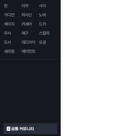
란
아처
샤이
가디언
하사신
노바
세이지
커세어
드카
우사
매구
스칼라
도사
데드아이
오공
세라핌
에이전트
공통 커뮤니티