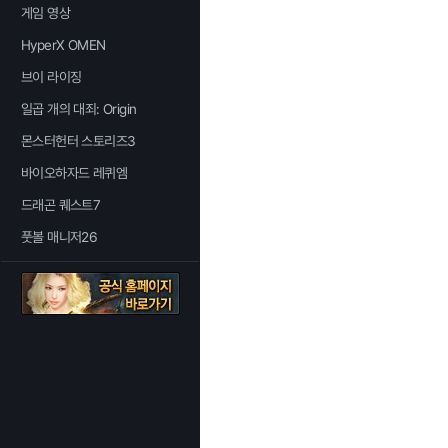
게임 영상
HyperX OMEN
브이 라이징
일곱 개의 대죄: Origin
몬스터헌터 스토리즈3
바이오하자드 레퀴엠
드래곤 퀘스트7
풋볼 매니저26