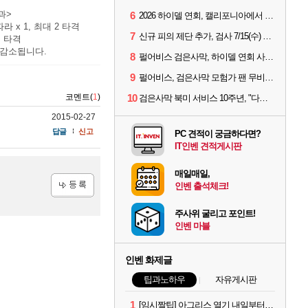
과>
6
2026 하이델 연회, 캘리포니아에서 개최
 따라
x 1, 최대 2 타격
7
신규 피의 제단 추가, 검사 7/15(수) 패치 핵심 정리
체
타격
 감소됩니다.
8
펄어비스 검은사막, 하이델 연회 사전 이벤트 시작
9
펄어비스, 검은사막 모험가 팬 무비 '마디걸스' 글로벌 상영회 개최
코멘트(
1
)
10
검은사막 북미 서비스 10주년, "다음 10년도 우리만의 액션으로"
2015-02-27
답글
신고
PC 견적이 궁금하다면?
IT인벤 견적게시판
매일매일,
인벤 출석체크!
등록
주사위 굴리고 포인트!
인벤 마블
인벤 화제글
팁과노하우
자유게시판
1
[임시짤팁] 아그리스 열기 내일부터 꺼봅시다.