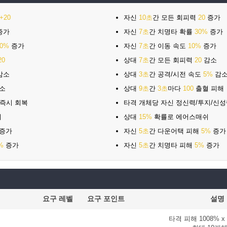
+20
자신
10초
간 모든 회피력
20
증가
증가
자신
7초
간 치명타 확률
30%
증가
10%
증가
자신
7초
간 이동 속도
10%
증가
20
상대
7초
간 모든 회피력
20
감소
감소
상대
3초
간 공격/시전 속도
5%
감
소
상대
9초
간
3초
마다
100
출혈 피해
즉시 회복
타격 개체당 자신 정신력/투지/신
쉬
상대
15%
확률로 에어스매쉬
증가
자신
5초
간 다운어택 피해
5%
증가
%
증가
자신
5초
간 치명타 피해
5%
증가
요구 레벨
요구 포인트
설명
타격 피해
1008% x