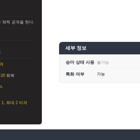
 채찍 공격을 한다.
세부 정보
능
승마 상태 사용
불가능
타격
특화 여부
가능
+20
회복
6%
x 1, 최대 2 타격