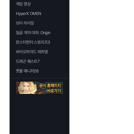
게임 영상
HyperX OMEN
브이 라이징
일곱 개의 대죄: Origin
몬스터헌터 스토리즈3
바이오하자드 레퀴엠
드래곤 퀘스트7
풋볼 매니저26