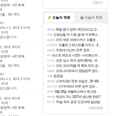
체
타격
더보기+
 생명력
+20
회복
택
비율 :
60.76%
오늘의 팟벤
오늘의 핫벤
과>
 따라
x 1, 최대 2 타격
AI발 원가 압박, 메인보드값 오르나
해외겜
체
타격
선생님들 차 시동 끌 때 꾸르륵소리나는데
차벤
 감소됩니다.
리밋 제로 브레이커스 프롤로그 테스트 후기 영상 업로드
섭컬겜
프롤로그 테스트를 마치고.. (feat. 리아)
리밋제로
 1, 최대 3타격
무한대 아난타 전투 장면
섭컬겜
체
타격
라스트 에포크 시즌5 - 서리화신의 분노 티저
PV
 생명력
+40
회복
모든 성소 위치 공략 (40개) - 귀환한 영혼 도전과제
택
비스트
비율 :
60.76%
모든 요리/작물 책 획득 위치 공략 (36개) - 미식가 도전과제
비스트
포트나이트에서 명일방주 엔드필드 [펠리카] 판매 예정
섭컬겜
과>
운문댐
여행
 따라
x 1, 최대 2 타격
스위치2판 ‘몬헌 와일즈’, 30~40fps 목표 추정
해외겜
체
타격
카가미하라 하루 성우 정보 및 주요 필모
아스오라
 감소됩니다.
8월 28일 넷플릭스에서 예고편 공개 예정
GTA6
메모리 3사, 2027년 생산분 완판?
해외겜
 1, 최대 4타격
'하늘 위의 공포' 도전과제 달성법
비스트
체
타격
 생명력
+60
회복
새로고침
택