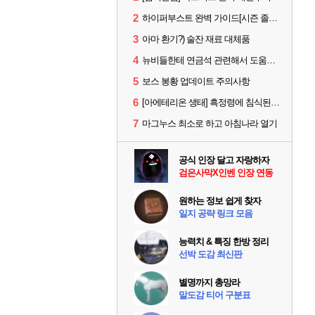
2
하이퍼부스트 완벽 가이드[시즌 졸업 부터 공방합 750까지] _ 21시간 26분 컷 성장 꿀팁 총 정리
3
아마 환기?) 술잔 재료 대체품
4
뉴비들한테 연금석 관련해서 도움이 될까해서..(벨의심장 등)
5
보스 봉황 업데이트 주의사항
6
[아에테리온 생태] 흑정령에 침식된 검사/용병
7
마그누스 최소로 하고 아침나라 열기
공식 인장 달고 자랑하자
검은사막X인벤 인장 연동
원하는 정보 쉽게 찾자
일지 공략 링크 모음
능력치 & 특징 한방 정리
선박 도감 최신판
별명까지 총망라
말도감 티어 구분표