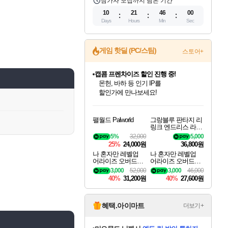
참가자 모집까지 남은 기간
10
21
45
59
Days
Hours
Min
Sec
게임 핫딜 (PC/스팀)
스토어+
캡콤 프렌차이즈 할인 진행 중!
몬헌, 바하 등 인기 IP를
할인가에 만나보세요!
인벤게임즈 8월 특별 할인!
드래곤소드: 어웨이크닝 입점!
문명 7 특별 할인!
마블 투혼 파이팅 소울즈 정식출시!
귀무자: 검의 길 예약 판매 중!
비스트 오브 리인카네이션 정식 출시!
커세어 코브 출시 기념 할인!
더 렐릭 퍼스트 가디언 정식 출시
베데스다 40주년 기념 할인 중!
캡콤 일부 상품 상시 할인
스타워즈 은하계 레이서
로블록스 기프트 카드 공식 입점
인기 퍼블리셔 모음!
스팀으로 만나는 드래곤소드!
조선&고려 DLC 출시 예정
마블 히어로 총 출동&화려한 격투!
10% 할인과
게임프릭 신작 IP
해적'섬'을 발전시키자!
설화x하드코어 액션!
베데스다의 명작들을
몬헌 와일즈 & 드래곤즈 도그마2
인벤게임즈에서 10% 추가 적립
Robux를 가장 안전하고
팰월드 Palworld
그랑블루 판타지 리
최대 90% 할인가를 만나보세요!
네이버혜택과 함께 만나보세요!
50%할인&추가 적립까지!
네이버 포인트 혜택까지!
이니&베니 혜택까지!
네이버 혜택가와 함께 예약하세요!
할인&네이버혜택으로 만나보세요!
네이버페이 혜택과 만나보세요!
40주년 프로모션으로 만나보세요!
일부 에디션 상시 할인!
혜택으로 예약 판매 중
편안하게 충전하세요
링크 엔드리스 라그
나로크 업그레이드
5%
32,000
5,000
킷 Granblue Fantasy
25%
24,000원
36,800원
Relink Endless Ragn
나 혼자만 레벨업
나 혼자만 레벨업
arok Upgrade Kit DL
어라이즈 오버드라
어라이즈 오버드라
C
이브 디럭스 에디션
이브 Solo Leveling A
3,000
52,000
3,000
46,000
Solo Leveling Arise
rise
40%
31,200원
40%
27,600원
Overdrive Deluxe Edi
tion
혜택.아이마트
더보기+