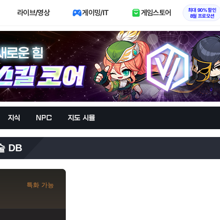
최대 90% 할인
라이브/영상
게이밍/IT
게임스토어
8월 프로모션
지식
NPC
지도 시뮬
술 DB
특화 가능