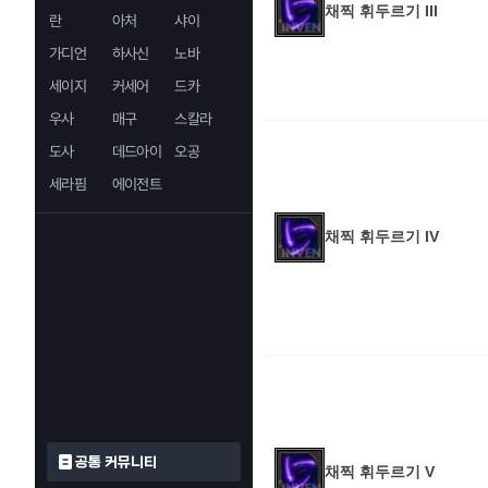
채찍 휘두르기 III
란
아처
샤이
가디언
하사신
노바
세이지
커세어
드카
우사
매구
스칼라
도사
데드아이
오공
세라핌
에이전트
채찍 휘두르기 IV
공통 커뮤니티
채찍 휘두르기 V