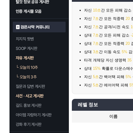
탈것 정보 공유 게시판
자신
10초
간 모든 피해 감소
인증 게시물 모음
자신
7초
간 모든 적중력
20
자신
7초
간 공격/시전 속도
검은사막 커뮤니티
상대
7초
간 모든 피해 감소
-
치지직 팟벤
상대
7초
간 모든 적중력
20
SOOP 게시판
상대
3초
간 이동 속도
5%
감
자유 게시판
타격 개체당 자신 생명력
35
└
오늘의 10추
상대
15%
확률로 다운스매
└
오늘의 3추
자신
5초
간 백어택 피해
5%
자신
5초
간 에어어택 피해
5
질문과 답변 게시판
사건 · 사고 게시판
레벨 정보
길드 홍보 게시판
아이템 자랑하기 게시판
이름
강화 후기 게시판