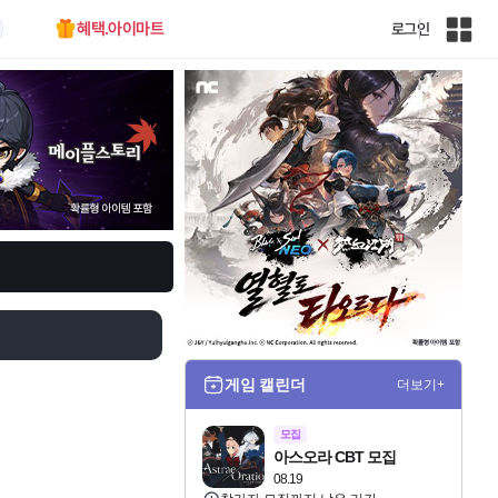
혜택.아이마트
로그인
인
벤
전
체
사
이
트
맵
게임 캘린더
더보기+
모집
아스오라 CBT 모집
08.19