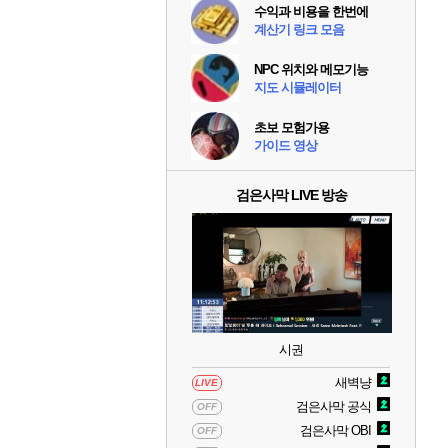
수익과 비용을 한번에
계산기 링크 모음
NPC 위치와 메모기능
지도 시뮬레이터
초보 모험가용
가이드 영상
검은사막 LIVE 방송
시권
새벽냥
LIVE
검은사막 공식
OFF
검은사막 OBI
OFF