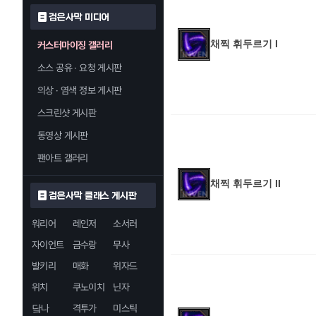
검은사막 미디어
채찍 휘두르기 I
커스터마이징 갤러리
소스 공유 · 요청 게시판
의상 · 염색 정보 게시판
스크린샷 게시판
동영상 게시판
팬아트 갤러리
채찍 휘두르기 II
검은사막 클래스 게시판
워리어
레인저
소서러
자이언트
금수랑
무사
발키리
매화
위자드
위치
쿠노이치
닌자
닼나
격투가
미스틱