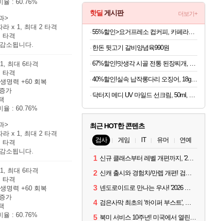
비율 :
60.76%
핫딜
게시판
더보기+
과>
 따라
x 1, 최대 2 타격
55%할인>요거프레소 컵커피, 카페라떼 200ml 10개 + 카페모카 200ml 10개, 20개
체
타격
 감소됩니다.
한돈 뒷고기 갈비양념육990원
67%할인!맛생각 시골 전통 된장찌개, 600g, 5개
 1, 최대 6타격
체
타격
40%할인!실속 납작롱다리 오징어, 18g, 10개
 생명력
+60
회복
 증가
닥터지 메디 UV 마일드 선크림, 50ml, 2개
택
비율 :
60.76%
과>
최근 HOT한 콘텐츠
 따라
x 1, 최대 2 타격
검사
게임
IT
유머
연예
체
타격
 감소됩니다.
1
신규 클래스부터 레벨 개편까지, '2026 검은사막 하이델 연회' 총정리
 1, 최대 6타격
2
신캐 출시와 경험치/만렙 개편! 검사 2026 하이델 연회 모아보기
체
타격
3
넨도로이드로 만나는 우사! '2026 하이델 연회' 막바지 깜짝 공개
 생명력
+60
회복
 증가
4
검은사막 최초의 '하이퍼 부스트', 직접 해봤습니다
택
비율 :
60.76%
5
북미 서비스 10주년! 미국에서 열린 '검은사막 하이델 연회'