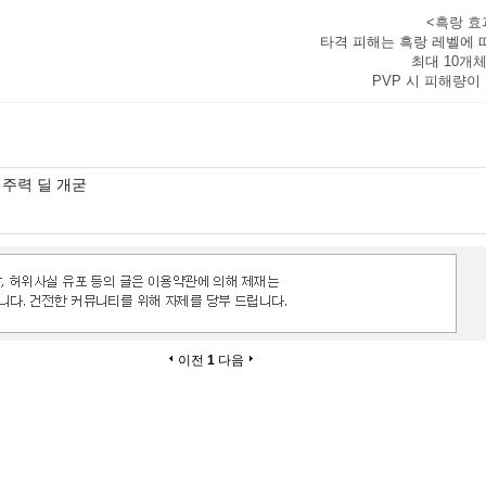
<흑랑 효
타격 피해는 흑랑 레벨에
최대
10개
PVP 시 피해량이
 주력 딜 개굳
이전
1
다음