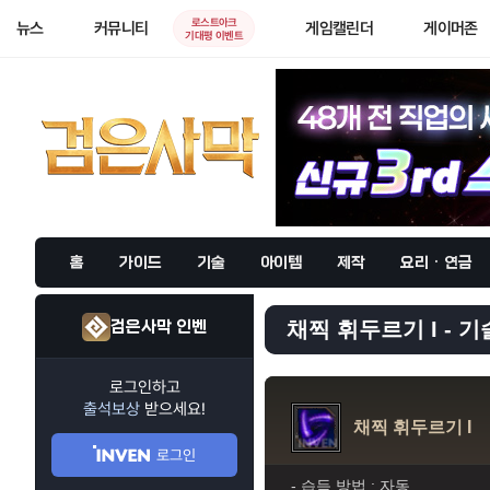
로스트아크
뉴스
커뮤니티
게임캘린더
게이머존
기대평 이벤트
홈
가이드
기술
아이템
제작
요리 · 연금
검은사막 인벤
채찍 휘두르기 I - 기
로그인하고
출석보상
받으세요!
채찍 휘두르기 I
로그인
- 습득 방법 :
자동