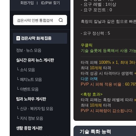
회원가입
ID/PW 찾기
- 요구 레벨 :
1이상
- 요구 포인트 :
0
흑랑의 칼날과 같은 힘으로 빠른
- 요구 정신력 :
5
검은사막 화제 집중
우클릭
정보 · 뉴스 모음
기술 슬롯에 등록해서 사용 가
실시간 유저 뉴스 게시판
타격 피해
1008% x 1, 최대 3
최대
10개체
타격
└
소식 모음
타격 성공 시 타격마다 생명력
다운 어택
└
패치노트 모음
PVP 시 피해 적용 비율 :
60.7
└
이벤트 모음
<흑랑 효과>
팁과 노하우 게시판
타격 피해는 흑랑 레벨에 따라
최대
10개체
타격
└
신규 · 복귀자 팁 모음
PVP 시 피해량이 감소됩니다.
└
지식 정보 모음
생활 종합 게시판
기술 특화 능력