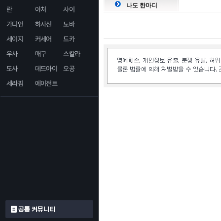
나도 한마디
란
아처
샤이
가디언
하사신
노바
세이지
커세어
드카
우사
매구
스칼라
도사
데드아이
오공
세라핌
에이전트
공통 커뮤니티