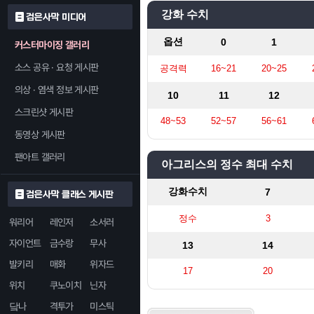
코끼리 가죽
×5
고대 마력의 수정 - 
강화 수치
검은사막 미디어
황동 주괴
그루닐 투
×
편백나무 원목
×3
옵션
0
1
커스터마이징 갤러리
상급 질긴 
영롱한 오팔
×2
녹아내린
황동 주
블랙스톤 
목재 강화제
×2
소스 공유 · 요청 게시판
공격력
16~21
20~25
녹아내린
질긴 가
상급 질
검은 수정
세공된 오
×
자연의 흔적
×4
의상 · 염색 정보 게시판
10
11
12
구리 
녹아
고대 마력
블랙스
블랙스톤 가루
스크린샷 게시판
아연 
코끼리
녹아
질긴
검은 수정
오팔 원석
검은 수
48~53
52~57
56~61
구
동영상 게시판
고대 
고대 마력의 
아
코
검은 
팬아트 갤러리
아그리스의 정수 최대 수치
강화수치
7
검은사막 클래스 게시판
정수
3
워리어
레인저
소서러
자이언트
금수랑
무사
13
14
발키리
매화
위자드
17
20
위치
쿠노이치
닌자
닼나
격투가
미스틱