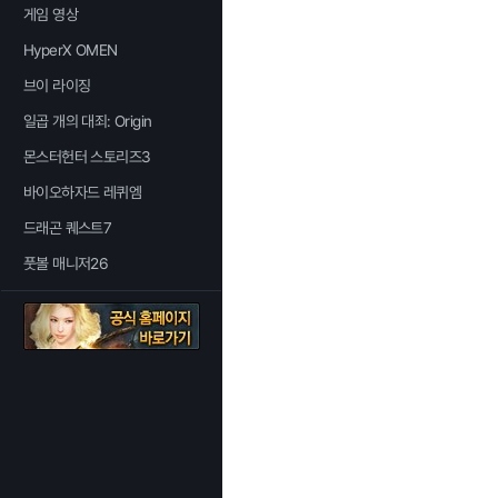
게임 영상
HyperX OMEN
브이 라이징
일곱 개의 대죄: Origin
몬스터헌터 스토리즈3
바이오하자드 레퀴엠
드래곤 퀘스트7
풋볼 매니저26