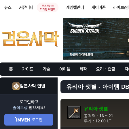
로스트아크
뉴스
커뮤니티
게임캘린더
게이머존
라이브/
기대평 이벤트
홈
가이드
기술
아이템
제작
요리 · 연금
지
검은사막 인벤
유리아 샛별 - 아이템 D
로그인하고
출석보상
받으세요!
유리아 샛별
공격력 :
16 ~ 21
로그인
무게 : 12.60 LT