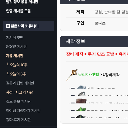
탈것 정보 공유 게시판
인증 게시물 모음
제작
강철
,
순수한 철 결
구입
로나츠
검은사막 커뮤니티
치지직 팟벤
제작 정보
SOOP 게시판
장비 제작 > 무기 단조 공방 > 유리
자유 게시판
└
오늘의 10추
└
오늘의 3추
유리아 샛별
×1
장비제작
질문과 답변 게시판
강철
×8
생산활동
사건 · 사고 게시판
순수한 철 결정
×1
생산
길드 홍보 게시판
석탄
×5
상급 질긴 가죽
×1
생산
아이템 자랑하기 게시판
녹아내린 철 조각
철 주괴
×3
×
생산활동
자연의 흔적
×4
생산활
금속 용해제
질긴 가죽
×10
×2
생산
블랙스톤 가루
×12
생산
강화 후기 게시판
그루닐 투구
녹아내린 철 조
×1
크레아 플로랑
×1
장