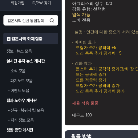
회원가입
ID/PW 찾기
아그리스의 정수: 0/0
강화 유형: 선택형
염색 가능
노바 전용
- 설명 : 인간에 대한 증오가 서려 있
검은사막 화제 집중
- 아이템 효과
모험가 추가 공격력 +5
정보 · 뉴스 모음
인간 종족 추가 공격력 +5
실시간 유저 뉴스 게시판
- 강화 효과
몬스터 추가 공격력 증가(강화 장 단
└
소식 모음
모든 공격력 증가
모든 적중력 증가
└
패치노트 모음
모험가 추가 공격력 증가
└
이벤트 모음
인간 종족 추가 공격력 증가
팁과 노하우 게시판
세율 적용 물품
└
신규 · 복귀자 팁 모음
내구도 100
└
지식 정보 모음
생활 종합 게시판
획득 방법