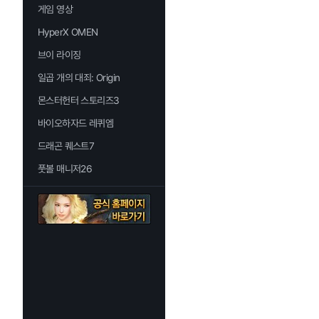
게임 영상
HyperX OMEN
브이 라이징
일곱 개의 대죄: Origin
몬스터헌터 스토리즈3
바이오하자드 레퀴엠
드래곤 퀘스트7
풋볼 매니저26