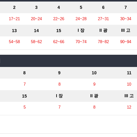
석
주괴
×5
×3
생산활동
목
×3
2
3
4
5
6
7
질긴 가죽
×1
생산활동
팔
×2
생산활동
아내린 구리 조각
×5
생산활동
톤 가루
×10
생산활동
×2
17~21
20~24
22~26
24~28
27~31
30~34
아내린 아연 조각
긴 가죽
×10
×5
생산활동
생산활동
수정
 오팔
×3
×10
생산활동
생산활동
×4
I 장
II 광
III 고
13
14
15
구리 광석
×5
 마력의 수정 - 하르퓌아
×1
가루
×11
생산활동
아연 광석
코끼리 가죽
×5
×5
 수정 원석
 원석
×5
×5
54~58
58~62
62~66
70~74
78~82
90~94
력의 수정 - 하르퓌아
×1
치
8
9
10
11
7
8
9
10
I 장
II 광
III 고
15
5
7
8
12