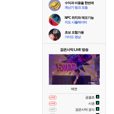
수익과 비용을 한번에
계산기 링크 모음
NPC 위치와 메모기능
지도 시뮬레이터
초보 모험가용
가이드 영상
검은사막 LIVE 방송
매껀
금결초
LIVE
시권
LIVE
검은사막 공식
OFF