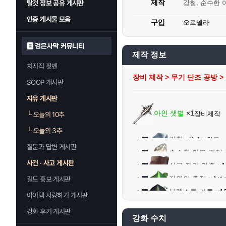
제작
탈것 정보 공유 게시판
강철
,
순수한 
인증 게시물 모음
구입
오르넬라
검은사막 커뮤니티
제작 정보
치지직 팟벤
장비 제작 > 무기 단조 공방 >
SOOP 게시판
자유 게시판
아인 샛별
×1
장비제작
└
오늘의 10추
└
오늘의 3추
강철
×8
생산활동
질문과 답변 게시판
순수한 아연 결정
사건 · 사고 게시판
석탄
×5
상급 질긴 가죽
×1
녹아내린 철 
아연 주괴
×3
자연의 흔적
×4
길드 홍보 게시판
생
금속 용해제
질긴 가죽
×10
×2
블랙스톤 가루
×1
아이템 자랑하기 게시판
그루닐 투
녹아내린 
크레아 플로랑
강화 후기 게시판
코끼리 가죽
고대 마력의 수정
강화 수치