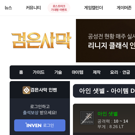
로스트아크
뉴스
커뮤니티
게임캘린더
게이머존
기대평 이벤트
홈
가이드
기술
아이템
제작
요리 · 연금
검은사막 인벤
아인 샛별 - 아이템 D
로그인하고
출석보상
받으세요!
아인 샛별
공격력 :
10 ~ 14
로그인
무게 : 8.26 LT