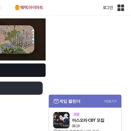
혜택.아이마트
로그인
인
벤
전
체
사
이
트
맵
게임 캘린더
더보기+
모집
아스오라 CBT 모집
08.19