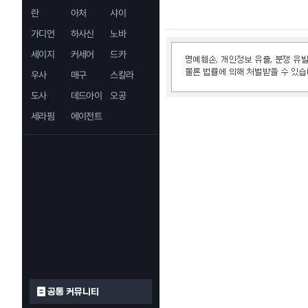
란
아처
샤이
가디언
하사신
노바
세이지
커세어
드카
우사
매구
스칼라
도사
데드아이
오공
세라핌
에이전트
공통 커뮤니티