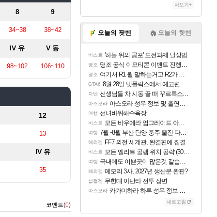
더보기+
8
9
34~38
38~42
오늘의 팟벤
오늘의 핫벤
IV 유
V 동
'하늘 위의 공포' 도전과제 달성법
비스트
명조 공식 이모티콘 이벤트 진행해봤습니다! 참여부터 추첨까지????
명조
98~102
106~110
여기서 R1 뭘 말하는거고 R2가 뭘말하는걸까요?
명조
8월 28일 넷플릭스에서 예고편 공개 예정
GTA6
선생님들 차 시동 끌 때 꾸르륵소리나는데
차벤
아스오라 성우 정보 및 출연작 모음
아스오라
선녀바위해수욕장
여행
12
모든 바우에라 업그레이드 아이템 획득 위치 공략 (89개)
비스트
7월~8월 부산-단양-충주-울진 다녀왔어요~
13
여행
FF7 외전 세계관, 완결편에 집결
해외겜
IV 유
모든 엘리트 골렘 위치 공략 (30개) - 방랑 결투가
비스트
국내에도 이쁜곳이 많은것 같습니다
여행
35
메모리 3사, 2027년 생산분 완판?
해외겜
무한대 아난타 전투 장면
섭컬겜
카가미하라 하루 성우 정보 및 주요 필모
아스오라
새로고침
코멘트(
0
)