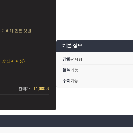
에 대비해 만든 샛별.
기본 정보
강화
선택형
장 단계 이상)
염색
가능
수리
가능
판매가 :
11,600 S