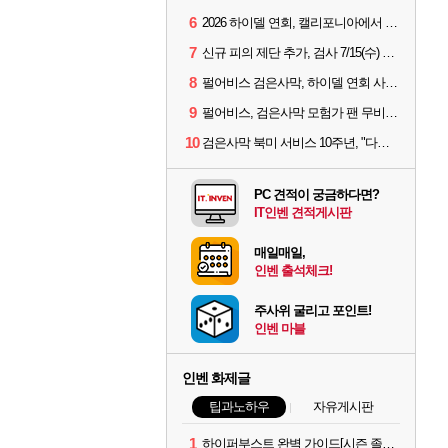
6
2026 하이델 연회, 캘리포니아에서 개최
7
신규 피의 제단 추가, 검사 7/15(수) 패치 핵심 정리
8
펄어비스 검은사막, 하이델 연회 사전 이벤트 시작
9
펄어비스, 검은사막 모험가 팬 무비 '마디걸스' 글로벌 상영회 개최
10
검은사막 북미 서비스 10주년, "다음 10년도 우리만의 액션으로"
PC 견적이 궁금하다면?
IT인벤 견적게시판
매일매일,
인벤 출석체크!
주사위 굴리고 포인트!
인벤 마블
인벤 화제글
팁과노하우
자유게시판
1
하이퍼부스트 완벽 가이드[시즌 졸업 부터 공방합 750까지] _ 21시간 26분 컷 성장 꿀팁 총 정리