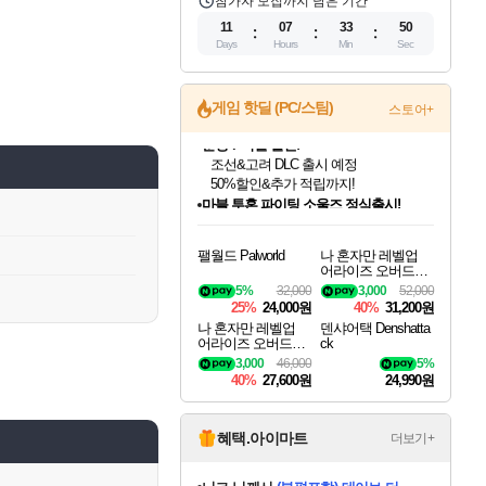
참가자 모집까지 남은 기간
11
07
33
49
Days
Hours
Min
Sec
게임 핫딜 (PC/스팀)
스토어+
마블 투혼 파이팅 소울즈 정식출시!
마블 히어로 총 출동&화려한 격투!
네이버 포인트 혜택까지!
인벤게임즈 8월 특별 할인!
드래곤소드: 어웨이크닝 입점!
문명 7 특별 할인!
귀무자: 검의 길 예약 판매 중!
비스트 오브 리인카네이션 정식 출시!
커세어 코브 출시 기념 할인!
더 렐릭 퍼스트 가디언 정식 출시
베데스다 40주년 기념 할인 중!
캡콤 프렌차이즈 할인 진행 중!
캡콤 일부 상품 상시 할인
스타워즈 은하계 레이서
로블록스 기프트 카드 공식 입점
인기 퍼블리셔 모음!
스팀으로 만나는 드래곤소드!
조선&고려 DLC 출시 예정
10% 할인과
게임프릭 신작 IP
해적'섬'을 발전시키자!
설화x하드코어 액션!
베데스다의 명작들을
몬헌, 바하 등 인기 IP를
몬헌 와일즈 & 드래곤즈 도그마2
인벤게임즈에서 10% 추가 적립
Robux를 가장 안전하고
팰월드 Palworld
나 혼자만 레벨업
최대 90% 할인가를 만나보세요!
네이버혜택과 함께 만나보세요!
50%할인&추가 적립까지!
이니&베니 혜택까지!
네이버 혜택가와 함께 예약하세요!
할인&네이버혜택으로 만나보세요!
네이버페이 혜택과 만나보세요!
40주년 프로모션으로 만나보세요!
할인가에 만나보세요!
일부 에디션 상시 할인!
혜택으로 예약 판매 중
편안하게 충전하세요
어라이즈 오버드라
이브 디럭스 에디션
5%
32,000
3,000
52,000
Solo Leveling Arise
25%
24,000원
40%
31,200원
Overdrive Deluxe Edi
나 혼자만 레벨업
덴샤어택 Denshatta
tion
어라이즈 오버드라
ck
이브 Solo Leveling A
3,000
46,000
5%
rise
40%
27,600원
24,990원
혜택.아이마트
더보기+