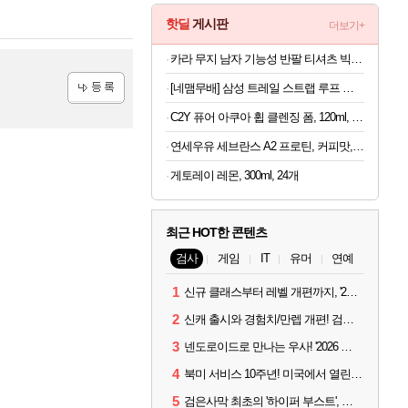
핫딜
게시판
더보기+
카라 무지 남자 기능성 반팔 티셔츠 빅사이즈
[네맴무배] 삼성 트레일 스트랩 루프 밴드 블루, 갤럭시 워치 울트라 2-1, 47mm
등록
C2Y 퓨어 아쿠아 휩 클렌징 폼, 120ml, 4개
연세우유 세브란스 A2 프로틴, 커피맛, 190ml, 16개
게토레이 레몬, 300ml, 24개
최근 HOT한 콘텐츠
검사
게임
IT
유머
연예
1
신규 클래스부터 레벨 개편까지, '2026 검은사막 하이델 연회' 총정리
2
신캐 출시와 경험치/만렙 개편! 검사 2026 하이델 연회 모아보기
3
넨도로이드로 만나는 우사! '2026 하이델 연회' 막바지 깜짝 공개
4
북미 서비스 10주년! 미국에서 열린 '검은사막 하이델 연회'
5
검은사막 최초의 '하이퍼 부스트', 직접 해봤습니다