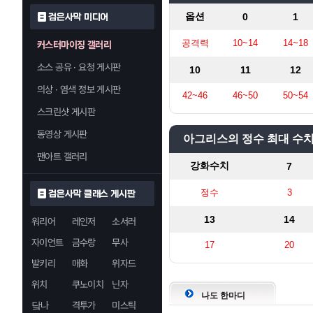
아연 광
황동 
편백나무 원
옵션
0
1
검은사막 미디어
상급 
영롱한 오
녹
블랙스
목재 강화제
공격력
10~14
14~18
커스터마이징 갤러리
녹
질
검은 
세공된
자연의 흔적
소스 공유 · 요청 게시판
10
11
12
고대
블랙스톤 
의상 · 염색 정보 게시판
검은
오팔
42~46
46~50
50~54
스크린샷 게시판
고대 마
동영상 게시판
아그리스의 정수 최대 수
팬아트 갤러리
강화수치
7
정수
3
검은사막 클래스 게시판
13
14
워리어
레인저
소서러
자이언트
금수랑
무사
17
20
발키리
매화
위자드
위치
쿠노이치
닌자
나도 한마디
닼나
격투가
미스틱