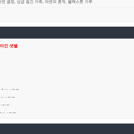
아연 결정
,
상급 질긴 가죽
,
자연의 흔적
,
블랙스톤 가루
 아인 샛별
×1
생산활동
생산활동
조각
×5
생산활동
생산활동
산활동
생산활동
2
생산활동
구
아연 조각
×1
×10
장비제작
생산활동
×1
장비제작
×5
 - 하르퓌아
×1