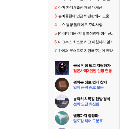
2
아마 환기?) 술잔 재료 대체품
3
뉴비들한테 연금석 관련해서 도움이 될까해서..(벨의심장 등)
4
보스 봉황 업데이트 주의사항
5
[아에테리온 생태] 흑정령에 침식된 검사/용병
6
마그누스 최소로 하고 아침나라 열기
7
하이퍼 부스트로 지원해주는거 요약
공식 인장 달고 자랑하자
검은사막X인벤 인장 연동
원하는 정보 쉽게 찾자
일지 공략 링크 모음
능력치 & 특징 한방 정리
선박 도감 최신판
별명까지 총망라
말도감 티어 구분표