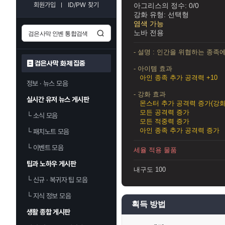
회원가입
ID/PW 찾기
아그리스의 정수: 0/0
강화 유형: 선택형
염색 가능
노바 전용
- 설명 : 인간을 위협하는 종족
검은사막 화제 집중
- 아이템 효과
아인 종족 추가 공격력 +10
정보 · 뉴스 모음
- 강화 효과
실시간 유저 뉴스 게시판
몬스터 추가 공격력 증가(강화 
모든 공격력 증가
└
소식 모음
모든 적중력 증가
아인 종족 추가 공격력 증가
└
패치노트 모음
└
이벤트 모음
세율 적용 물품
팁과 노하우 게시판
내구도 100
└
신규 · 복귀자 팁 모음
└
지식 정보 모음
획득 방법
생활 종합 게시판