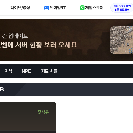
최대 90% 할인
라이브/영상
게이밍/IT
게임스토어
8월 프로모션
지식
NPC
지도 시뮬
B
장착류