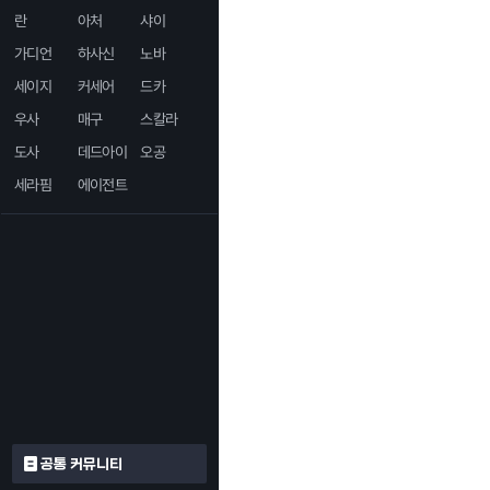
란
아처
샤이
가디언
하사신
노바
세이지
커세어
드카
우사
매구
스칼라
도사
데드아이
오공
세라핌
에이전트
공통 커뮤니티