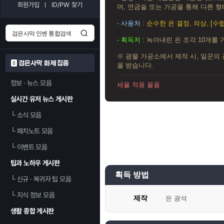
회원가입
ID/PW 찾기
며, 연금술 또는 가공을 통해 다른 형
-
사용처
:
순수한 은 결정, 의상, [수
-
획득처
: 녹아내린 은 조각 10개를 
※ 광물 가공소에서 제작 시, 일꾼의
검은사막 화제 집중
을 받습니다.
정보 · 뉴스 모음
세율 적용 물품
실시간 유저 뉴스 게시판
└
소식 모음
└
패치노트 모음
└
이벤트 모음
팁과 노하우 게시판
획득 방법
└
신규 · 복귀자 팁 모음
└
지식 정보 모음
제작
은 광석
생활 종합 게시판