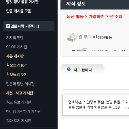
탈것 정보 공유 게시판
제작 정보
인증 게시물 모음
생산 활동 > 가열하기 > 은 주괴
검은사막 커뮤니티
은 주괴
×1
생산활동
치지직 팟벤
SOOP 게시판
녹아내린 은 조각
×10
자유 게시판
└
오늘의 10추
유리아 반지
×1
나도 한마디
└
오늘의 3추
질문과 답변 게시판
사건 · 사고 게시판
길드 홍보 게시판
아이템 자랑하기 게시판
강화 후기 게시판