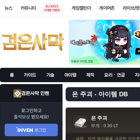
로스트아크
뉴스
커뮤니티
게임캘린더
게이머존
라이브/
기대평 이벤트
홈
가이드
기술
아이템
제작
요리 · 연금
지
검은사막 인벤
은 주괴 - 아이템 DB
로그인하고
출석보상
받으세요!
은 주괴
무게 : 0.30 LT
로그인
- 설명 : 자연 채집물을 가공한 것으