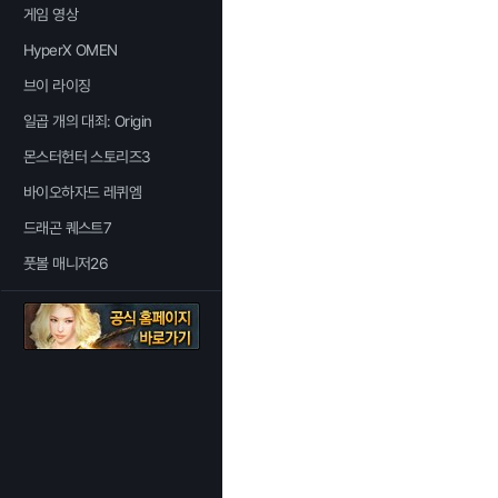
게임 영상
HyperX OMEN
브이 라이징
일곱 개의 대죄: Origin
몬스터헌터 스토리즈3
바이오하자드 레퀴엠
드래곤 퀘스트7
풋볼 매니저26