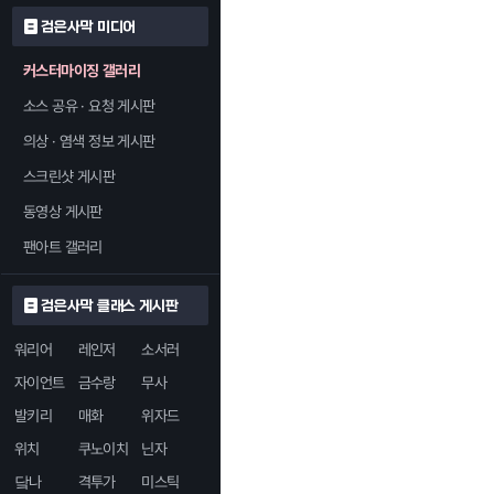
검은사막 미디어
커스터마이징 갤러리
소스 공유 · 요청 게시판
의상 · 염색 정보 게시판
스크린샷 게시판
동영상 게시판
팬아트 갤러리
검은사막 클래스 게시판
워리어
레인저
소서러
자이언트
금수랑
무사
발키리
매화
위자드
위치
쿠노이치
닌자
닼나
격투가
미스틱